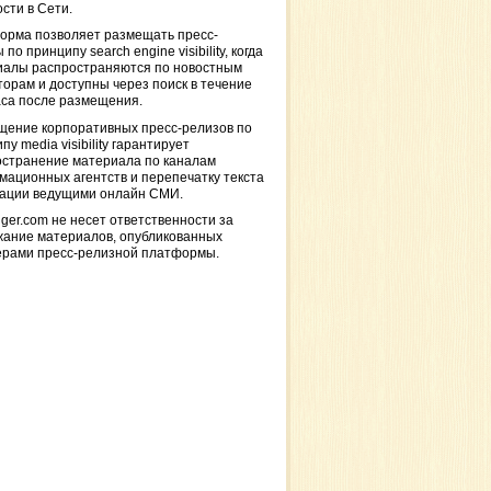
сти в Сети.
орма позволяет размещать пресс-
 по принципу search engine visibility, когда
иалы распространяются по новостным
торам и доступны через поиск в течение
са после размещения.
щение корпоративных пресс-релизов по
пу media visibility гарантирует
остранение материала по каналам
ационных агентств и перепечатку текста
кации ведущими онлайн СМИ.
ger.com не несет ответственности за
жание материалов, опубликованных
ерами пресс-релизной платформы.