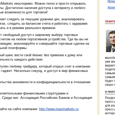
Реги
iMarkets неоспоримо. Можно легко и просто открывать
ты. Достаточно наличия доступа к интернету и любого
Архи
ые возможности для торговли!
яет следить за текущим уровнем цен, анализировать
ЛЕВИТ
гах, следить за балансом счета и работать с ордерами.
ать и в режиме реального времени.
т свободный доступ к широкому выбору торговых
счетом на любом портативном устройстве. Где бы вы ни
рмацию, анализируйте и совершайте торговые сделки на
льной платформы.
й шанс вести свой бизнес без привязки к дому или
малобю
ильность каждого действия.
уже вн
маркет
тупен любому трейдеру, который открыл счет в компании.
подели
й гаджет. Несколько секунд, и доступ в мир финансовых
самым
самым
будет 
тельства анонимности и конфиденциальности в отношении
скоро 
О ПЛА
 влиятельными финансовыми структурами и
 Среди них: Ассоциация Российских Банков и Ассоциация
Раздел
пресс
для р
йти на сайте компании:
http://www.maximarkets.ru
пресс-
интерн