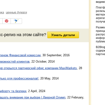
видимо
Платф
релизы
ржа
ценные бумаги
матер
агрега
получа
Разме
принци
сс-релиз
на этом сайте?
распр
Узнать детали
информ
публи
B2Blog
содер
партн
леном Финансовой комиссии
,
30 September, 2016
зможностей клиентов
,
22 October, 2014
ир открылся партнерский офис компании MaxiMarkets
,
28
только для профессионалов!
,
20 May, 2014
мфорту та безпеки
, 2 April, 2024
ащать внимание при выборе | Дверной Олимп
, 22 February,