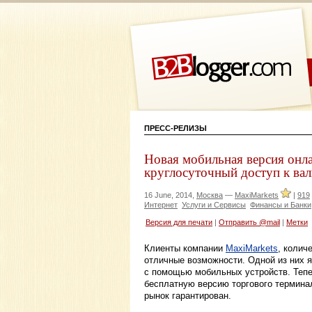
ПРЕСС-РЕЛИЗЫ
Новая мобильная версия онла
круглосуточный доступ к ва
16 June, 2014,
Москва
—
MaxiMarkets
|
919
Интернет
Услуги и Сервисы
Финансы и Банки
Версия для печати
|
Отправить @mail
|
Метки
Клиенты компании
MaxiMarkets
, колич
отличные возможности. Одной из них я
с помощью мобильных устройств. Тепе
бесплатную версию торгового термина
рынок гарантирован.