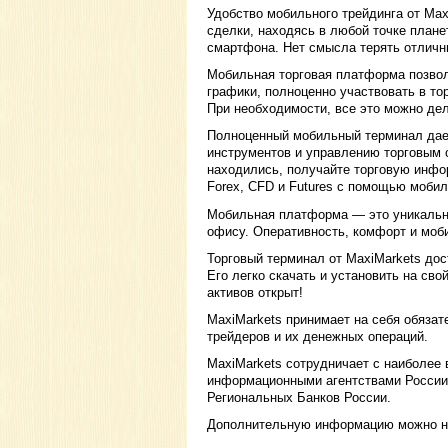
Удобство мобильного трейдинга от Max
сделки, находясь в любой точке плане
смартфона. Нет смысла терять отличн
Мобильная торговая платформа позвол
графики, полноценно участвовать в тор
При необходимости, все это можно дел
Полноценный мобильный терминал дае
инструментов и управлению торговым 
находились, получайте торговую инфо
Forex, CFD и Futures c помощью моби
Мобильная платформа — это уникальны
офису. Оперативность, комфорт и моб
Торговый терминал от MaxiMarkets дос
Его легко скачать и установить на сво
активов открыт!
MaxiMarkets принимает на себя обяза
трейдеров и их денежных операций.
MaxiMarkets сотрудничает с наиболее
информационными агентствами России.
Региональных Банков России.
Дополнительную информацию можно на