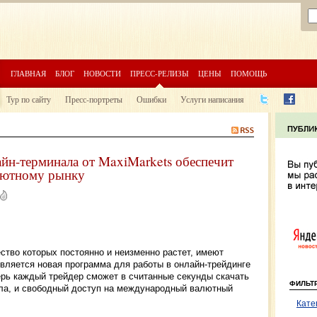
ГЛАВНАЯ
БЛОГ
НОВОСТИ
ПРЕСС-РЕЛИЗЫ
ЦЕНЫ
ПОМОЩЬ
Тур по сайту
Пресс-портреты
Ошибки
Услуги написания
йн-терминала от MaxiMarkets обеспечит
лютному рынку
ество которых постоянно и неизменно растет, имеют
вляется новая программа для работы в онлайн-трейдинге
рь каждый трейдер сможет в считанные секунды скачать
ФИЛЬТ
ла, и свободный доступ на международный валютный
Кате