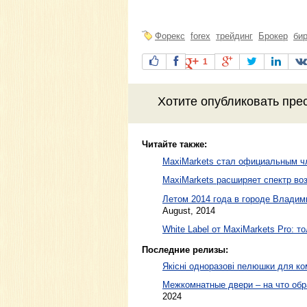
Форекс
forex
трейдинг
Брокер
би
1
Хотите
опубликовать пре
Читайте также:
MaxiMarkets стал официальным ч
MaxiMarkets расширяет спектр во
Летом 2014 года в городе Владим
August, 2014
White Label от MaxiMarkets Pro: 
Последние релизы:
Якісні одноразові пелюшки для ко
Межкомнатные двери – на что обр
2024