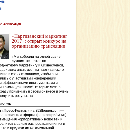
оны
в
АС АЛЕКСАНДР
«Партизанский маркетинг
2017»: открыт конкурс на
организацию трансляции
«Мы собрали на одной сцене
лучших экспертов по
джетному маркетингу и бизнесменов,
едривших инструменты партизанского
инга в своих компаниях, чтобы они
лись с участниками конференции
и эффективными инструментами и
и яркими „фишками“, которые можно
сразу применить в своем бизнесе и очень
получить результат»
ТФОРМЕ
 «Пресс-Релизы» на B2Blogger.com —
-релизная платформа (релизоприёмник)
азмещения корпоративных новостей и
релизов с целью распространения их в
ете и придачи им максимальной