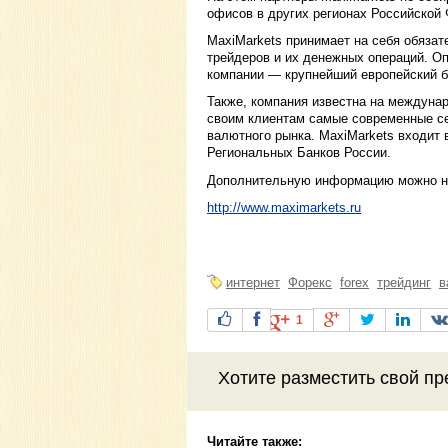
офисов в других регионах Российской
MaxiMarkets принимает на себя обяза
трейдеров и их денежных операций. О
компании — крупнейший европейский б
Также, компания известна на междуна
своим клиентам самые современные се
валютного рынка. MaxiMarkets входит
Региональных Банков России.
Дополнительную информацию можно на
http://www.maximarkets.ru
интернет
Форекс
forex
трейдинг
в
1
Хотите разместить свой пр
Читайте также: