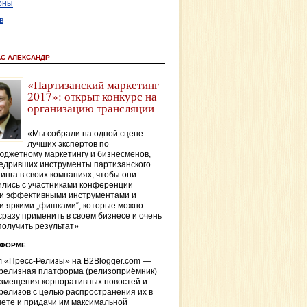
оны
в
АС АЛЕКСАНДР
«Партизанский маркетинг
2017»: открыт конкурс на
организацию трансляции
«Мы собрали на одной сцене
лучших экспертов по
джетному маркетингу и бизнесменов,
едривших инструменты партизанского
инга в своих компаниях, чтобы они
лись с участниками конференции
и эффективными инструментами и
и яркими „фишками“, которые можно
сразу применить в своем бизнесе и очень
получить результат»
ТФОРМЕ
 «Пресс-Релизы» на B2Blogger.com —
-релизная платформа (релизоприёмник)
азмещения корпоративных новостей и
релизов с целью распространения их в
ете и придачи им максимальной