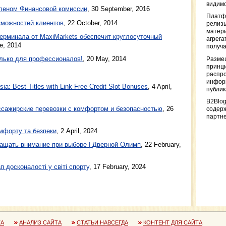
видимо
леном Финансовой комиссии
,
30 September, 2016
Платф
зможностей клиентов
,
22 October, 2014
релизы
матер
ерминала от MaxiMarkets обеспечит круглосуточный
агрега
e, 2014
получа
только для профессионалов!
,
20 May, 2014
Разме
принци
распр
информ
a: Best Titles with Link Free Credit Slot Bonuses
, 4 April,
публи
B2Blog
ажирские перевозки с комфортом и безопасностью
, 26
содер
партн
мфорту та безпеки
, 2 April, 2024
ащать внимание при выборе | Дверной Олимп
, 22 February,
п досконалості у світі спорту
, 17 February, 2024
ТА
АНАЛИЗ САЙТА
СТАТЬИ НАВСЕГДА
КОНТЕНТ ДЛЯ САЙТА