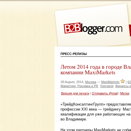
ПРЕСС-РЕЛИЗЫ
Летом 2014 года в городе В
компании MaxiMarkets
28 August, 2014,
Москва
—
MaxiMarkets
|
62
Маркетинг, Реклама и PR
Торговля
Финансы и
Версия для печати
|
Отправить @mail
|
Метки
«ТрейдКонсалтингГрупп» предоставляе
профессии XXI века — трейдингу. Мас
квалификации для уже работающих на 
во Владимире.
На этом партнеры MaxiMarkets не соб