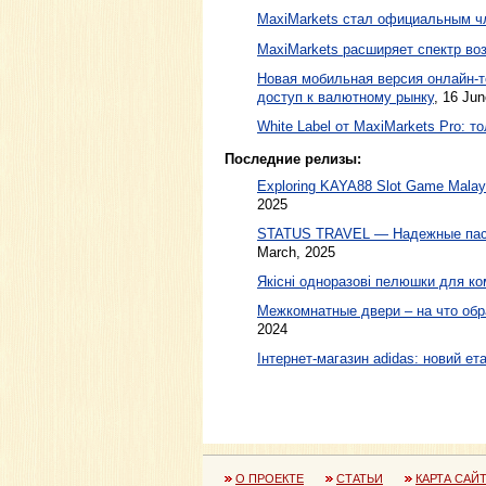
MaxiMarkets стал официальным ч
MaxiMarkets расширяет спектр во
Новая мобильная версия онлайн-т
доступ к валютному рынку
,
16 Jun
White Label от MaxiMarkets Pro: 
Последние релизы:
Exploring KAYA88 Slot Game Malaysi
2025
STATUS TRAVEL — Надежные пасс
March, 2025
Якісні одноразові пелюшки для ко
Межкомнатные двери – на что обр
2024
Інтернет-магазин adidas: новий ета
О ПРОЕКТЕ
СТАТЬИ
КАРТА САЙ