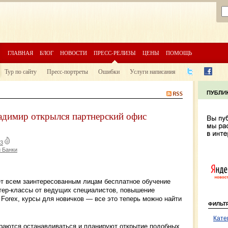
ГЛАВНАЯ
БЛОГ
НОВОСТИ
ПРЕСС-РЕЛИЗЫ
ЦЕНЫ
ПОМОЩЬ
Тур по сайту
Пресс-портреты
Ошибки
Услуги написания
ладимир открылся партнерский офис
3
 Банки
т всем заинтересованным лицам бесплатное обучение
тер-классы от ведущих специалистов, повышение
Forex, курсы для новичков — все это теперь можно найти
ФИЛЬТ
Кате
ираются останавливаться и планируют открытие подобных