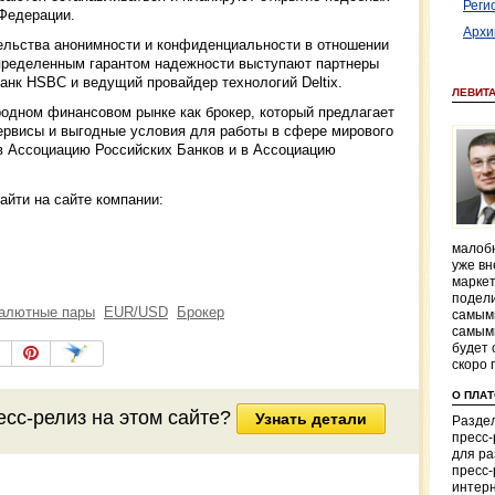
Реги
 Федерации.
Архи
тельства анонимности и конфиденциальности в отношении
пределенным гарантом надежности выступают партнеры
анк HSBC и ведущий провайдер технологий Deltix.
ЛЕВИТ
родном финансовом рынке как брокер, который предлагает
рвисы и выгодные условия для работы в сфере мирового
 в Ассоциацию Российских Банков и в Ассоциацию
йти на сайте компании:
малобю
уже вн
маркет
подели
алютные пары
EUR/USD
Брокер
самым
самым
будет 
скоро 
О ПЛА
есс-релиз на этом сайте?
Узнать детали
Раздел
пресс
для р
пресс-
интерн