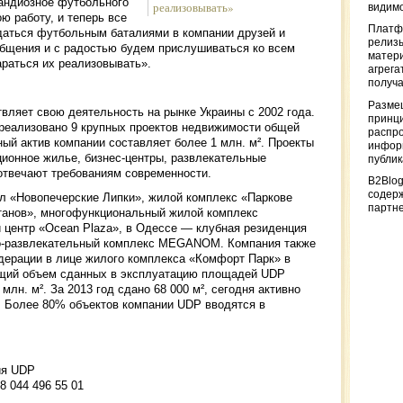
рандиозное футбольного
реализовывать»
видимо
ю работу, и теперь все
Платф
аться футбольным баталиями в компании друзей и
релизы
бщения и с радостью будем прислушиваться ко всем
матер
араться их реализовывать».
агрега
получа
Разме
ляет свою деятельность на рынке Украины с 2002 года.
принци
 реализовано 9 крупных проектов недвижимости общей
распр
ый актив компании составляет более 1 млн. м². Проекты
информ
ционное жилье, бизнес-центры, развлекательные
публи
 отвечают требованиям современности.
B2Blog
содер
л «Новопечерские Липки», жилой комплекс «Паркове
партн
танов», многофункциональный жилой комплекс
й центр «Ocean Plaza», в Одессе — клубная резиденция
во-развлекательный комплекс MEGANOM. Компания также
дерации в лице жилого комплекса «Комфорт Парк» в
общий объем сданных в эксплуатацию площадей UDP
млн. м². За 2013 год сдано 68 000 м², сегодня активно
². Более 80% объектов компании UDP вводятся в
ия UDP
38 044 496 55 01