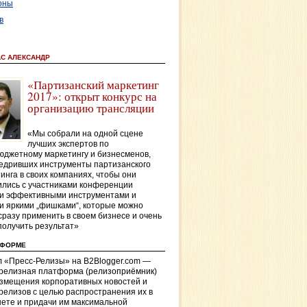
оны
в
АС АЛЕКСАНДР
«Партизанский маркетинг
2017»: открыт конкурс на
организацию трансляции
«Мы собрали на одной сцене
лучших экспертов по
джетному маркетингу и бизнесменов,
едривших инструменты партизанского
инга в своих компаниях, чтобы они
лись с участниками конференции
и эффективными инструментами и
и яркими „фишками“, которые можно
сразу применить в своем бизнесе и очень
получить результат»
ТФОРМЕ
 «Пресс-Релизы» на B2Blogger.com —
-релизная платформа (релизоприёмник)
азмещения корпоративных новостей и
релизов с целью распространения их в
ете и придачи им максимальной