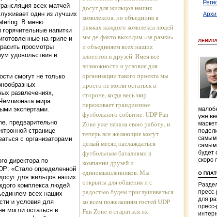
Реги
трансляция всех матчей
досуг для жильцов наших
служивает один из лучших
Архи
комплексов, но объединив в
tering. В меню
рамках каждого комплекса людей
 горячительные напитки
мы де-факто выходим «за рамки»
риготовленные на гриле и
ЛЕВИТ
и объединяем всех наших
красить просмотры
мум удовольствия и
клиентов и друзей. Имея все
возможности и условия для
организации такого проекта мы
гости смогут не только
азнообразных
просто не могли остаться в
ных развлечениях,
стороне, когда весь мир
 Чемпионата мира
переживает грандиозное
ыми экспертами.
малобю
футбольного событие. UDP Fan
уже вн
e, предварительно
Zone уже начала свою работу, и
маркет
ектронной странице
подели
теперь все желающие могут
самым
заться с организаторами
целый месяц наслаждаться
самым
футбольным баталиями в
будет 
го директора по
скоро 
компании друзей и
DP: «Стало определенной
единомышленников. Мы
О ПЛА
 досуг для жильцов наших
открыты для общения и с
аждого комплекса людей
Раздел
радостью будем прислушиваться
пресс
ъединяем всех наших
для р
ко всем пожеланиям гостей UDP
сти и условия для
пресс-
не могли остаться в
Fan Zone и стараться их
интерн