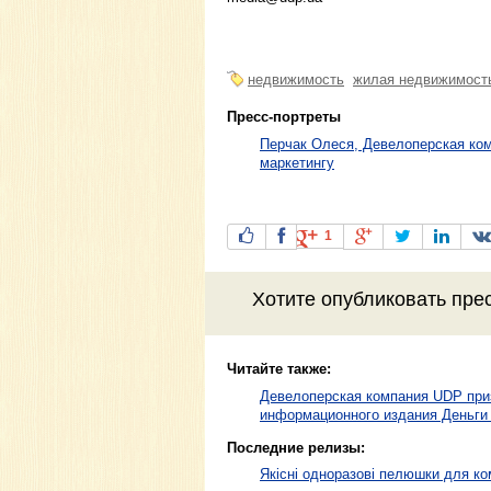
недвижимость
жилая недвижимост
Пресс-портреты
Перчак Олеся, Девелоперская ком
маркетингу
1
Хотите
опубликовать пре
Читайте также:
Девелоперская компания UDP при
информационного издания Деньги 2
Последние релизы:
Якісні одноразові пелюшки для ко