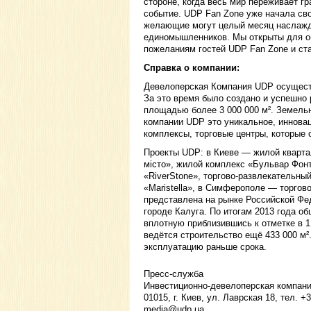
стороне, когда весь мир переживает г
событие. UDP Fan Zone уже начала сво
желающие могут целый месяц наслажд
единомышленников. Мы открыты для о
пожеланиям гостей UDP Fan Zone и ст
Справка о компании:
Девелоперская Компания UDP осуществ
За это время было создано и успешно
площадью более 3 000 000 м². Земельн
компании UDP это уникальное, иннова
комплексы, торговые центры, которые
Проекты UDP: в Киеве — жилой кварта
місто», жилой комплекс «Бульвар Фон
«RiverStone», торгово-развлекательны
«Maristella», в Симферополе — торго
представлена на рынке Российской Фе
городе Калуга. По итогам 2013 года 
вплотную приблизившись к отметке в 1 
ведётся строительство ещё 433 000 м
эксплуатацию раньше срока.
Пресс-служба
Инвестиционно-девелоперская компан
01015, г. Киев, ул. Лаврская 18, тел. +
media@udp.ua