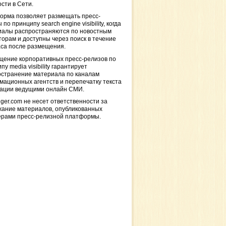
сти в Сети.
орма позволяет размещать пресс-
 по принципу search engine visibility, когда
иалы распространяются по новостным
торам и доступны через поиск в течение
са после размещения.
щение корпоративных пресс-релизов по
пу media visibility гарантирует
остранение материала по каналам
ационных агентств и перепечатку текста
кации ведущими онлайн СМИ.
ger.com не несет ответственности за
жание материалов, опубликованных
ерами пресс-релизной платформы.