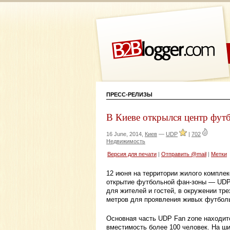
ПРЕСС-РЕЛИЗЫ
В Киеве открылся центр фут
16 June, 2014,
Киев
—
UDP
|
702
Недвижимость
Версия для печати
|
Отправить @mail
|
Метки
12 июня на территории жилого комплек
открытие футбольной фан-зоны — UDP 
для жителей и гостей, в окружении тр
метров для проявления живых футбол
Основная часть UDP Fan zone находи
вместимость более 100 человек. На 