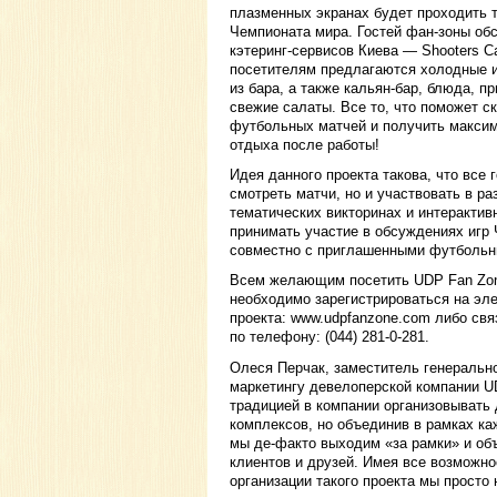
плазменных экранах будет проходить 
Чемпионата мира. Гостей фан-зоны об
кэтеринг-сервисов Киева — Shooters Ca
посетителям предлагаются холодные и
из бара, а также кальян-бар, блюда, п
свежие салаты. Все то, что поможет с
футбольных матчей и получить макси
отдыха после работы!
Идея данного проекта такова, что все 
смотреть матчи, но и участвовать в р
тематических викторинах и интерактив
принимать участие в обсуждениях игр
совместно с приглашенными футбольн
Всем желающим посетить UDP Fan Zon
необходимо зарегистрироваться на эл
проекта: www.udpfanzone.com либо свя
по телефону: (044) 281-0-281.
Олеся Перчак, заместитель генерально
маркетингу девелоперской компании U
традицией в компании организовывать
комплексов, но объединив в рамках к
мы де-факто выходим «за рамки» и об
клиентов и друзей. Имея все возможно
организации такого проекта мы просто 