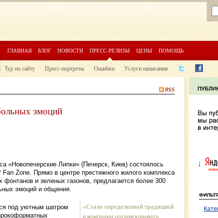
ГЛАВНАЯ
БЛОГ
НОВОСТИ
ПРЕСС-РЕЛИЗЫ
ЦЕНЫ
ПОМОЩЬ
Тур по сайту
Пресс-портреты
Ошибки
Услуги написания
больных эмоций
са «Новопечерские Липки» (Печерск, Киев) состоялось
Fan Zone. Прямо в центре престижного жилого комплекса
ех фонтанов и зеленых газонов, предлагается более 300
ьных эмоций и общения.
ФИЛЬТ
«Стало определенной традицией
тся под уютным шатром
Кате
широкоформатных
в компании организовывать