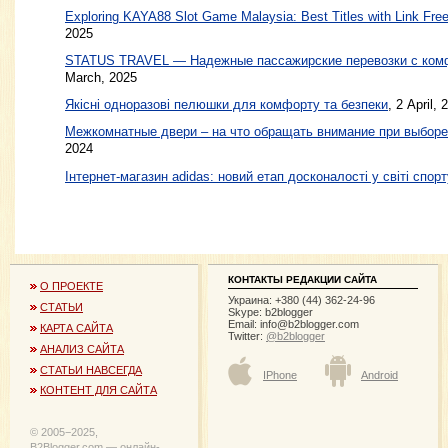
Exploring KAYA88 Slot Game Malaysia: Best Titles with Link Free
2025
STATUS TRAVEL — Надежные пассажирские перевозки с ком
March, 2025
Якісні одноразові пелюшки для комфорту та безпеки
, 2 April, 
Межкомнатные двери – на что обращать внимание при выборе
2024
Інтернет-магазин adidas: новий етап досконалості у світі спорт
КОНТАКТЫ РЕДАКЦИИ САЙТА
О ПРОЕКТЕ
Украина: +380 (44) 362-24-96
СТАТЬИ
Skype: b2blogger
Email:
info@b2blogger.com
КАРТА САЙТА
Twitter:
@b2blogger
АНАЛИЗ САЙТА
СТАТЬИ НАВСЕГДА
IPhone
Android
КОНТЕНТ ДЛЯ САЙТА
© 2005−2025,
B2Blogger.com — онлайн-