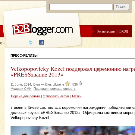
ЦЕНЫ
ПОМОЩЬ
Регистрация
|
ВХОД
луги написания
ПРЕСС-РЕЛИЗЫ
Velkopopovicky Kozel поддержал церемонию нагр
«PRESSзвание 2013»
11 June, 2014,
Киев
—
Efes Ukraine
|
536
Медиа и СМИ
Пищевая промышленность
Версия для печати
|
Отправить @mail
|
Метки
7 июня в Киеве состоялась церемония награждения победителей 
деловых кругов «PRESSзвание 2013». Официальным пивом мероп
Velkopopovicky Kozel.