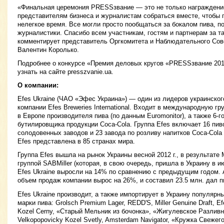
«Финальная церемония PRESSзвание — это не только награждение
представителям бизнеса и журналистам собраться вместе, чтобы п
нелегкое время. Все могли просто пообщаться за бокалом пива, 
журналистики. Спасибо всем участникам, гостям и партнерам за 
комментирует представитель Оргкомитета и Наблюдательного Со
Валентин Королько.
Подробнее о конкурсе «Премия деловых кругов «PRESSзвание 201
узнать на сайте presszvanie.ua.
О компании:
Efes Ukraine (ЧАО «Эфес Украина») — один из лидеров украинског
компании Efes Breweries International. Входит в международную гр
в Европе производителя пива (по данным Euromonitor), а также 6-г
бутилировщика продукции Coca-Cola. Группа Efes включает 16 пив
солодовенных заводов и 23 завода по розливу напитков Coca-Cola
Efes представлена в 85 странах мира.
Группа Efes вышла на рынок Украины весной 2012 г., в результат
группой SABMiller (которая, в свою очередь, пришла в Украину в ию
Efes Ukraine выросли на 14% по сравнению с предыдущим годом. А
объем продаж компании вырос на 26%, и составил 23.5 млн. дал п
Efes Ukraine производит, а также импортирует в Украину популяр
марки пива: Grolsch Premium Lager, REDD'S, Miller Genuine Draft, Ef
Kozel Cerny, «Старый Мельник из бочонка», «Жигулевское Разливн
Velkopopovicky Kozel Svetly, Amsterdam Navigator, «Кружка Свеже