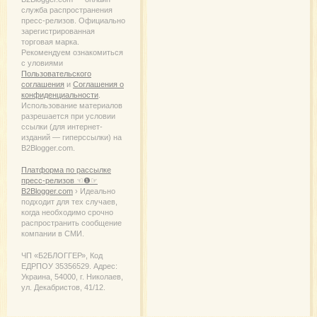
служба распространения
пресс-релизов. Официально
зарегистрированная
торговая марка.
Рекомендуем ознакомиться
с уловиями
Пользовательского
соглашения
и
Соглашения о
конфиденциальности
.
Использование материалов
разрешается при условии
ссылки (для интернет-
изданий — гиперссылки) на
B2Blogger.com.
Платформа по рассылке
пресс-релизов ☜❶☞
B2Blogger.com
› Идеально
подходит для тех случаев,
когда необходимо срочно
распространить сообщение
компании в СМИ.
ЧП «Б2БЛОГГЕР», Код
ЕДРПОУ 35356529. Адрес:
Украина, 54000, г. Николаев,
ул. Декабристов, 41/12.