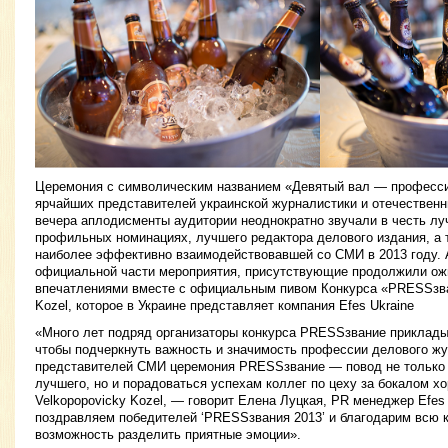
Церемония с символическим названием «Девятый вал — професси
ярчайших представителей украинской журналистики и отечественны
вечера аплодисменты аудитории неоднократно звучали в честь лу
профильных номинациях, лучшего редактора делового издания, а 
наиболее эффективно взаимодействовавшей со СМИ в 2013 году. 
официальной части мероприятия, присутствующие продолжили ож
впечатлениями вместе с официальным пивом Конкурса «PRESSзван
Kozel, которое в Украине представляет компания Efes Ukraine
«Много лет подряд организаторы конкурса PRESSзвание приклады
чтобы подчеркнуть важность и значимость профессии делового жу
представителей СМИ церемония PRESSзвание — повод не только 
лучшего, но и порадоваться успехам коллег по цеху за бокалом хор
Velkopopovicky Kozel, — говорит Елена Луцкая, PR менеджер Efes
поздравляем победителей ‘PRESSзвания 2013’ и благодарим всю 
возможность разделить приятные эмоции».