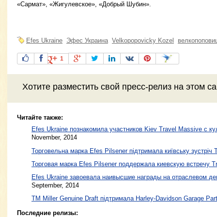
«Сармат», «Жигулевское», «Добрый Шубин».
Efes Ukraine
Эфес Украина
Velkopopovicky Kozel
велкопопови
1
Хотите разместить свой пресс-релиз на этом с
Читайте также:
Efes Ukraine познакомила участников Kiev Travel Massive с к
November, 2014
Торговельна марка Efes Pilsener підтримала київську зустріч 
Торговая марка Efes Pilsener поддержала киевскую встречу T
Efes Ukraine завоевала наивысшие награды на отраслевом де
September, 2014
TM Miller Genuine Draft підтримала Harley-Davidson Garage Par
Последние релизы: