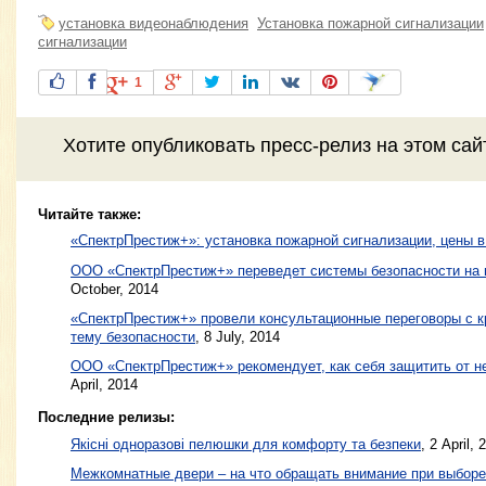
установка видеонаблюдения
Установка пожарной сигнализации
сигнализации
1
Хотите
опубликовать пресс-релиз
на этом са
Читайте также:
«СпектрПрестиж+»: установка пожарной сигнализации, цены 
ООО «СпектрПрестиж+» переведет системы безопасности на
October, 2014
«СпектрПрестиж+» провели консультационные переговоры с 
тему безопасности
,
8 July, 2014
ООО «СпектрПрестиж+» рекомендует, как себя защитить от 
April, 2014
Последние релизы:
Якісні одноразові пелюшки для комфорту та безпеки
, 2 April, 
Межкомнатные двери – на что обращать внимание при выборе