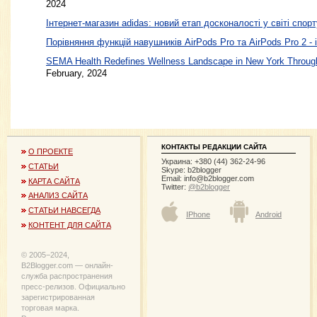
2024
Інтернет-магазин adidas: новий етап досконалості у світі спорт
Порівняння функцій навушників AirPods Pro та AirPods Pro 2 - 
SEMA Health Redefines Wellness Landscape in New York Through
February, 2024
КОНТАКТЫ РЕДАКЦИИ САЙТА
О ПРОЕКТЕ
Украина: +380 (44) 362-24-96
СТАТЬИ
Skype: b2blogger
Email:
info@b2blogger.com
КАРТА САЙТА
Twitter:
@b2blogger
АНАЛИЗ САЙТА
СТАТЬИ НАВСЕГДА
IPhone
Android
КОНТЕНТ ДЛЯ САЙТА
© 2005−2024,
B2Blogger.com — онлайн-
служба распространения
пресс-релизов. Официально
зарегистрированная
торговая марка.