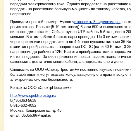
передачи электрического тока. Однако передается на расстояние м
передать на расстояние большую мощность по тонкому кабелю, н
напряжение.
Приведем простой пример. Нужно
установить 3 видеокамеры
, на 
регистратора. Раньше (5-10 лет назад) брали 600 м высокочастотн
силового для питания. Сейчас нужен UTP кабель 5-й кат., всего 20
меньше. В этом кабеле 4 витых пары проводов. По 3 витым пара
через приемники-передатчики, а по 4-й паре пускаем питание 36 В
ставится преобразователь напряжения DC-DC (вх. 5-40 В, вых. 3-3
напряжение до рабочего 12В. Все эти преобразователи и передатч
и стоят недорого. За счет применения новых, высокотехнологичны
сэкономить достаточно много кабеля, а следовательно и денег.
Специалисты ООО «СпектрПрестиж+» постоянно изучают новинки 
большой опыт и могут оказать консультационную и практическую 
электронных систем безопасности.
Контакты ООО «СпектрПрестиж+»:
http://www.spektrprestig.ru/
8(495)363-5639
8-916-602-4052
Москва, Каширское ш., д. 45
email:
3635639@mail.ru