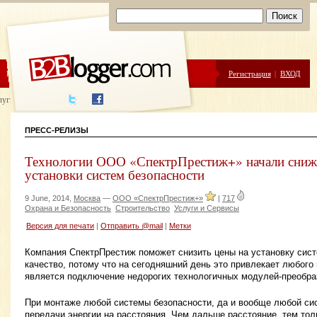
ЦЕНЫ
ПОМОЩЬ
Регистрация
|
ВХОД
луги написания
ПРЕСС-РЕЛИЗЫ
Технологии ООО «СпектрПрестиж+» начали сниж
установки систем безопасности
9 June, 2014,
Москва
—
ООО «СпектрПрестиж+»
|
717
Охрана и Безопасность
Строительство
Услуги и Сервисы
Версия для печати
|
Отправить @mail
|
Метки
Компания СпектрПрестиж поможет снизить цены на установку сист
качество, потому что на сегодняшний день это привлекает любог
является подключение недорогих технологичных модулей-преобра
При монтаже любой системы безопасности, да и вообще любой сис
передачи энергии на расстояния. Чем дальше расстояние, тем то