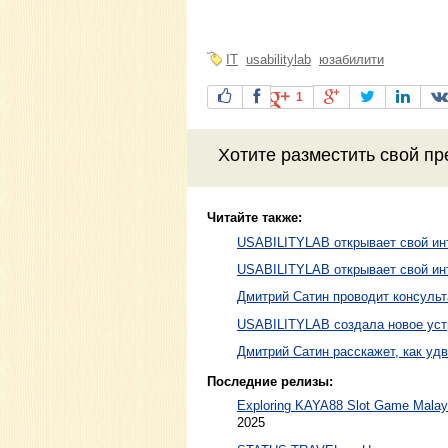
IT
usabilitylab
юзабилити
1
Хотите разместить свой пр
Читайте также:
USABILITYLAB открывает свой ин
USABILITYLAB открывает свой ин
Дмитрий Сатин проводит консульт
USABILITYLAB создала новое уст
Дмитрий Сатин расскажет, как уд
Последние релизы:
Exploring KAYA88 Slot Game Malaysi
2025