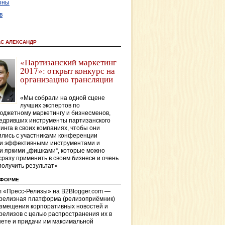
оны
в
АС АЛЕКСАНДР
«Партизанский маркетинг
2017»: открыт конкурс на
организацию трансляции
«Мы собрали на одной сцене
лучших экспертов по
джетному маркетингу и бизнесменов,
едривших инструменты партизанского
инга в своих компаниях, чтобы они
лись с участниками конференции
и эффективными инструментами и
и яркими „фишками“, которые можно
сразу применить в своем бизнесе и очень
получить результат»
ТФОРМЕ
 «Пресс-Релизы» на B2Blogger.com —
-релизная платформа (релизоприёмник)
азмещения корпоративных новостей и
релизов с целью распространения их в
ете и придачи им максимальной