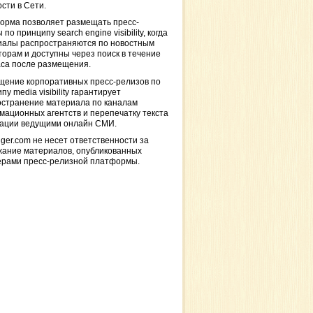
сти в Сети.
орма позволяет размещать пресс-
 по принципу search engine visibility, когда
иалы распространяются по новостным
торам и доступны через поиск в течение
са после размещения.
щение корпоративных пресс-релизов по
пу media visibility гарантирует
остранение материала по каналам
ационных агентств и перепечатку текста
кации ведущими онлайн СМИ.
ger.com не несет ответственности за
жание материалов, опубликованных
ерами пресс-релизной платформы.