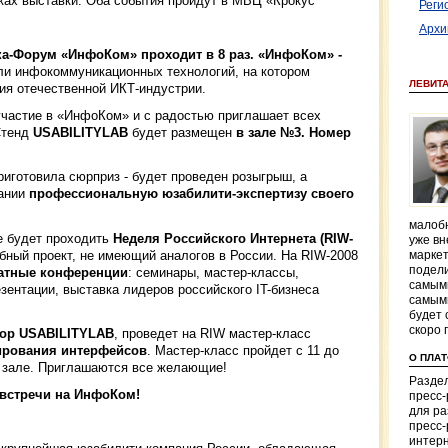
амках выставки. Оба события пройдут в МВЦ «Крокус
Реги
Архи
а-Форум «ИнфоКом» проходит в 8 раз. «ИнфоКом» -
ли инфокоммуникационных технологий, на котором
ЛЕВИТ
я отечественной ИКТ-индустрии.
участие в «ИнфоКом» и с радостью приглашает всех
Стенд
USABILITYLAB
будет размещен
в зале №3. Номер
риготовила сюрприз - будет проведен розыгрыш, а
пании
профессиональную юзабилити-экспертизу своего
малобю
е будет проходить
Неделя Российского Интернета (RIW-
уже вн
бный проект, не имеющий аналогов в России. На RIW-2008
маркет
подели
атные конференции
: семинары, мастер-классы,
самым
зентации, выставка лидеров российского IT-бизнеса
самым
будет 
скоро 
тор USABILITYLAB
, проведет на RIW мастер-класс
ирования интерфейсов
. Мастер-класс пройдет с 11 до
О ПЛА
» зале. Приглашаются все желающие!
Раздел
 встречи на ИнфоКом!
пресс
для р
пресс-
интерн