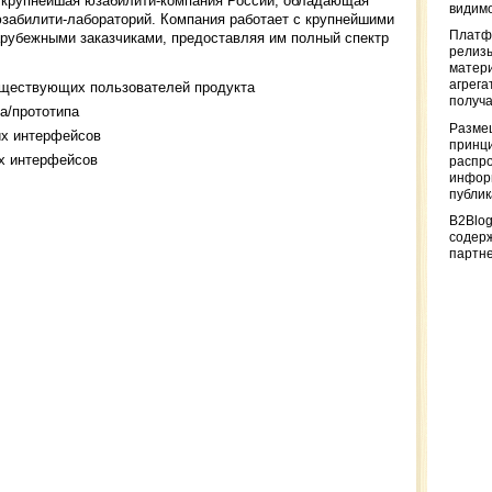
 крупнейшая юзабилити-компания России, обладающая
видимо
забилити-лабораторий. Компания работает с крупнейшими
Платф
арубежными заказчиками, предоставляя им полный спектр
релизы
матер
агрега
уществующих пользователей продукта
получа
а/прототипа
Разме
их интерфейсов
принци
их интерфейсов
распр
информ
публи
B2Blog
содер
партн