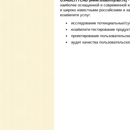
USABILITYLAB (
www.usabilitylab.ru
)
-
наиболее оснащенной и современной ю
и широко известными российскими и з
юзабилити услуг:
исследование потенциальных/с
юзабилити-тестирование продукт
проектирование пользовательск
аудит качества пользовательск