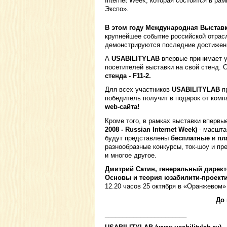
Internet Week, которая состоится в р
Экспо».
В этом году Международная Выставк
крупнейшее событие российской отрас
демонстрируются последние достижени
А
USABILITYLAB
впервые принимает 
посетителей выставки на свой стенд. 
стенда -
F11-2.
Для всех участников
USABILITYLAB
п
победитель получит в подарок от ком
web-сайта!
Кроме того, в рамках выставки впервы
2008 - Russian
Internet
Week)
- масшта
будут представлены
бесплатные
и
пл
разнообразные конкурсы, ток-шоу и пре
и многое другое.
Дмитрий Сатин, генеральный дирек
Основы и теория юзабилити-проект
12.20 часов 25 октября в «Оранжевом
До
_______________________