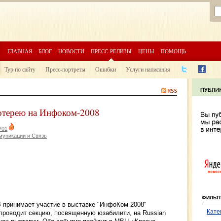
ГЛАВНАЯ
БЛОГ
НОВОСТИ
ПРЕСС-РЕЛИЗЫ
ЦЕНЫ
ПОМОЩЬ
Тур по сайту
Пресс-портреты
Ошибки
Услуги написания
терею на Инфоком-2008
701
муникации и Связь
ФИЛЬТ
B принимает участие в выставке "ИнфоКом 2008"
Кате
н проводит секцию, посвященную юзабилити, на Russian