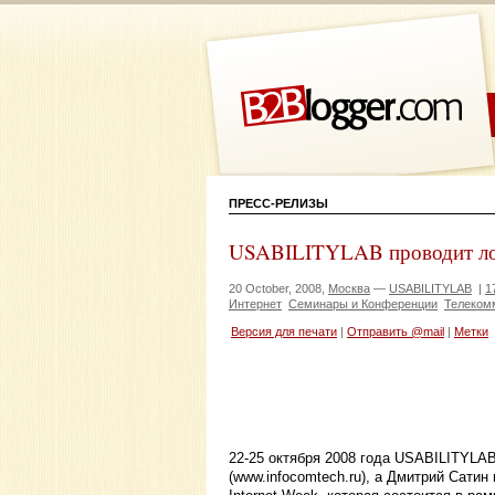
ПРЕСС-РЕЛИЗЫ
USABILITYLAB проводит ло
20 October, 2008,
Москва
—
USABILITYLAB
|
1
Интернет
Семинары и Конференции
Телеком
Версия для печати
|
Отправить @mail
|
Метки
22-25 октября 2008 года USABILITYLA
(www.infocomtech.ru), а Дмитрий Сати