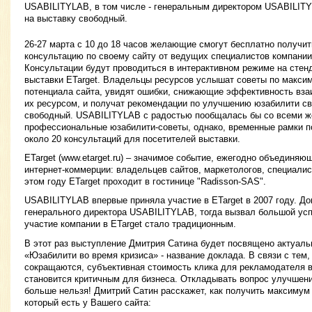
USABILITYLAB, в том числе - генеральным директором USABILIT
на выставку свободный.
26-27 марта с 10 до 18 часов желающие смогут бесплатно получи
консультацию по своему сайту от ведущих специалистов компани
Консультации будут проводиться в интерактивном режиме на сте
выставки ETarget. Владельцы ресурсов услышат советы по макс
потенциала сайта, увидят ошибки, снижающие эффективность вза
их ресурсом, и получат рекомендации по улучшению юзабилити св
свободный. USABILITYLAB с радостью пообщалась бы со всеми 
профессиональные юзабилити-советы, однако, временные рамки п
около 20 консультаций для посетителей выставки.
ETarget (www.etarget.ru) – значимое событие, ежегодно объединяю
интернет-коммерции: владельцев сайтов, маркетологов, специалис
этом году ETarget проходит в гостинице "Radisson-SAS".
USABILITYLAB впервые приняла участие в ETarget в 2007 году. Д
генерального директора USABILITYLAB, тогда вызвал большой усп
участие компании в ETarget стало традиционным.
В этот раз выступление Дмитрия Сатина будет посвящено актуальн
«Юзабилити во время кризиса» - название доклада. В связи с тем
сокращаются, субъективная стоимость клика для рекламодателя в
становится критичным для бизнеса. Откладывать вопрос улучшени
больше нельзя! Дмитрий Сатин расскажет, как получить максимум 
который есть у Вашего сайта: