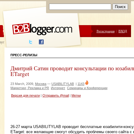
ЦЕНЫ
ПОМОЩЬ
Регистрация
|
ВХОД
луги написания
ПРЕСС-РЕЛИЗЫ
Дмитрий Сатин проводит консультации по юзабили
ETarget
23 March, 2009,
Москва
—
USABILITYLAB
|
1143
Маркетинг, Реклама и PR
Интернет
Семинары и Конференции
Версия для печати
|
Отправить @mail
|
Метки
26-27 марта USABILITYLAB проводит бесплатные юзабилити-консу
ETarget: все желающие смогут обсудить проблемы своего сайта с