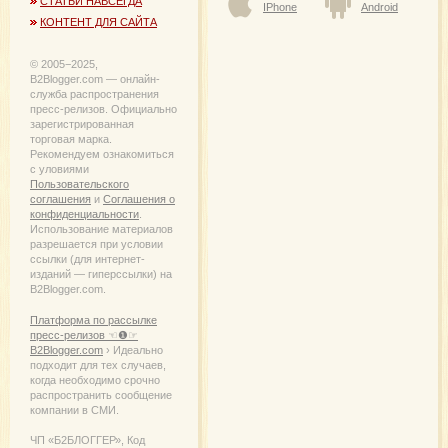
СТАТЬИ НАВСЕГДА
IPhone
Android
КОНТЕНТ ДЛЯ САЙТА
© 2005−2025,
B2Blogger.com — онлайн-
служба распространения
пресс-релизов. Официально
зарегистрированная
торговая марка.
Рекомендуем ознакомиться
с уловиями
Пользовательского
соглашения
и
Соглашения о
конфиденциальности
.
Использование материалов
разрешается при условии
ссылки (для интернет-
изданий — гиперссылки) на
B2Blogger.com.
Платформа по рассылке
пресс-релизов ☜❶☞
B2Blogger.com
› Идеально
подходит для тех случаев,
когда необходимо срочно
распространить сообщение
компании в СМИ.
ЧП «Б2БЛОГГЕР», Код