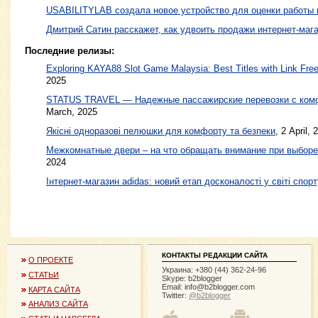
USABILITYLAB создала новое устройство для оценки работы
Дмитрий Сатин расскажет, как удвоить продажи интернет-маг
Последние релизы:
Exploring KAYA88 Slot Game Malaysia: Best Titles with Link Free
2025
STATUS TRAVEL — Надежные пассажирские перевозки с ком
March, 2025
Якісні одноразові пелюшки для комфорту та безпеки
, 2 April, 
Межкомнатные двери – на что обращать внимание при выборе
2024
Інтернет-магазин adidas: новий етап досконалості у світі спорт
КОНТАКТЫ РЕДАКЦИИ САЙТА
О ПРОЕКТЕ
Украина: +380 (44) 362-24-96
СТАТЬИ
Skype: b2blogger
Email:
info@b2blogger.com
КАРТА САЙТА
Twitter:
@b2blogger
АНАЛИЗ САЙТА