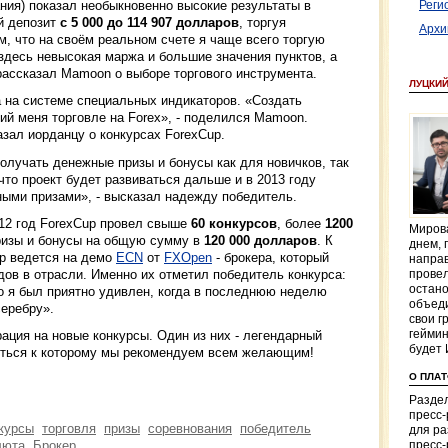
ния) показал необыкновенно высокие результаты в
Реги
й депозит
с 5 000 до 114 907 долларов
, торгуя
Архи
м, что на своём реальном счете я чаще всего торгую
 здесь невысокая маржа и большие значения пунктов, а
 рассказал Mamoon о выборе торгового инструмента.
ЛУЦКИЙ
а на системе специальных индикаторов. «Создать
ий меня торговле на Forex», - поделился Mamoon.
азал иорданцу о конкурсах ForexCup.
олучать денежные призы и бонусы как для новичков, так
что проект будет развиваться дальше и в 2013 году
ными призами», - высказал надежду победитель.
012 год ForexCup провел свыше
60 конкурсов
, более
1200
Мирова
изы и бонусы на общую сумму в
120 000 долларов
. К
днем, 
up ведется на демо
ECN
от
FXOpen
- брокера, который
направ
дов в отрасли. Именно их отметил победитель конкурса:
провел
остано
о я был приятно удивлен, когда в последнюю неделю
объеди
серебру».
свои г
геймин
рация на новые конкурсы. Один из них - легендарный
будет 
иться к которому мы рекомендуем всем желающим!
О ПЛА
Раздел
пресс
курсы
торговля
призы
соревнования
победитель
для р
люта
Брокер
пресс-