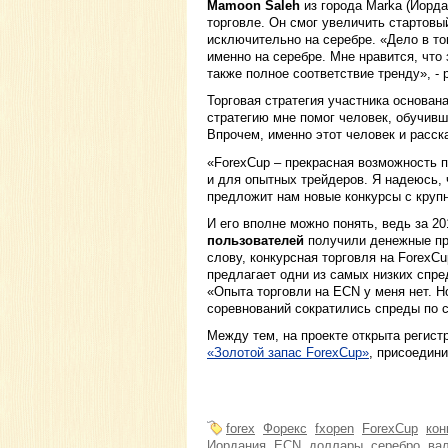
Mamoon Saleh
из города Marka (Иорда
торговле. Он смог увеличить стартовы
исключительно на серебре. «Дело в то
именно на серебре. Мне нравится, что
также полное соответствие тренду», -
Торговая стратегия участника основан
стратегию мне помог человек, обучивш
Впрочем, именно этот человек и расск
«ForexCup – прекрасная возможность п
и для опытных трейдеров. Я надеюсь, 
предложит нам новые конкурсы с круп
И его вполне можно понять, ведь за 2
пользователей
получили денежные пр
слову, конкурсная торговля на ForexC
предлагает одни из самых низких спре
«Опыта торговли на ECN у меня нет. Н
соревнований сократились спреды по 
Между тем, на проекте открыта регист
«Золотой запас ForexCup»
, присоедин
forex
Форекс
fxopen
ForexCup
кон
Иордания
ECN
доллары
серебро
ва