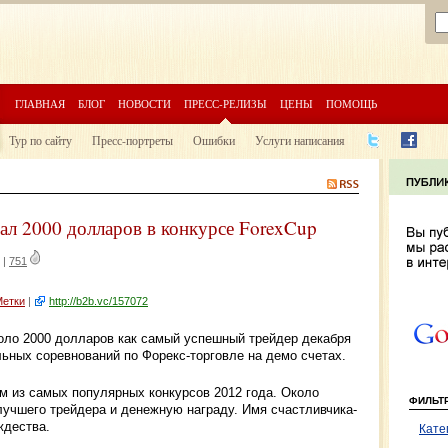
ГЛАВНАЯ
БЛОГ
НОВОСТИ
ПРЕСС-РЕЛИЗЫ
ЦЕНЫ
ПОМОЩЬ
Тур по сайту
Пресс-портреты
Ошибки
Услуги написания
ал 2000 долларов в конкурсе ForexCup
|
751
Метки
|
http://b2b.vc/157072
оло 2000 долларов как самый успешный трейдер декабря
ьных соревнований по Форекс-торговле на демо счетах.
м из самых популярных конкурсов 2012 года. Около
ФИЛЬТ
лучшего трейдера и денежную награду. Имя счастливчика-
ждества.
Кате