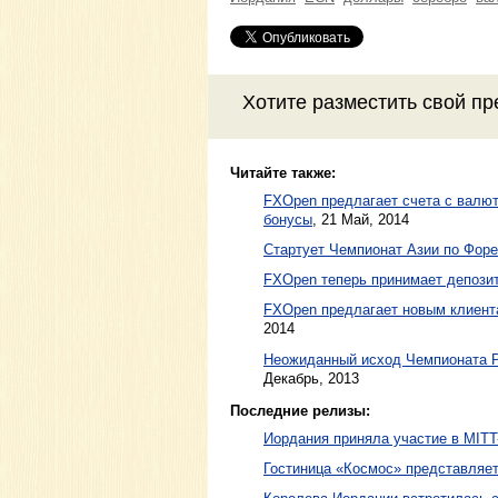
Хотите разместить свой пр
Читайте также:
FXOpen предлагает счета с валюта
бонусы
,
21 Май, 2014
Стартует Чемпионат Азии по Форе
FXOpen теперь принимает депозиты
FXOpen предлагает новым клиента
2014
Неожиданный исход Чемпионата Р
Декабрь, 2013
Последние релизы:
Иордания приняла участие в MITT
Гостиница «Космос» представляе