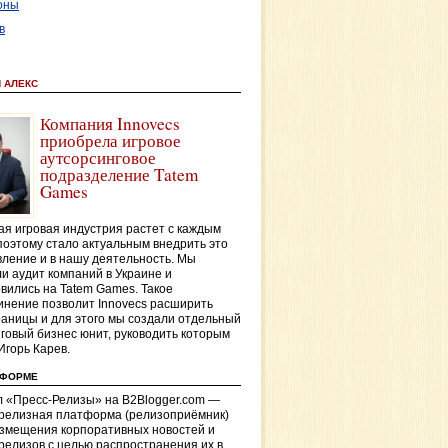
оны
в
 АЛЕКС
Компания Innovecs
приобрела игровое
аутсорсинговое
подразделение Tatem
Games
я игровая индустрия растет с каждым
поэтому стало актуальным внедрить это
ление и в нашу деятельность. Мы
и аудит компаний в Украине и
вились на Tatem Games. Такое
нение позволит Innovecs расширить
раницы и для этого мы создали отдельный
говый бизнес юнит, руководить которым
Игорь Карев.
ТФОРМЕ
 «Пресс-Релизы» на B2Blogger.com —
-релизная платформа (релизоприёмник)
азмещения корпоративных новостей и
релизов с целью распространения их в