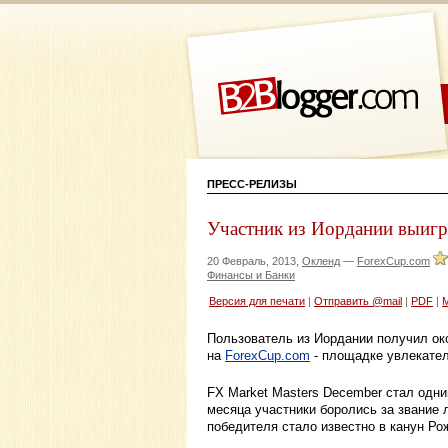
ПРЕСС-РЕЛИЗЫ
Участник из Иордании выигр
20 Февраль, 2013,
Окленд
—
ForexCup.com
Финансы и Банки
Версия для печати
|
Отправить @mail
|
PDF
|
Пользователь из Иордании получил ок
на
ForexCup.com
- площадке увлекател
FX Market Masters December стал одни
месяца участники боролись за звание 
победителя стало известно в канун Ро