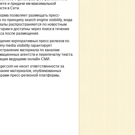
ете и придачи им максимальной
сти в Сети.
орма позволяет размещать пресс-
 по принципу search engine visibility, когда
иалы распространяются по новостным
торам и доступны через поиск в течение
са после размещения.
щение корпоративных пресс-релизов по
пу media visibility гарантирует
остранение материала по каналам
ационных агентств и перепечатку текста
кации ведущими онлайн СМИ.
ger.com не несет ответственности за
жание материалов, опубликованных
ерами пресс-релизной платформы.