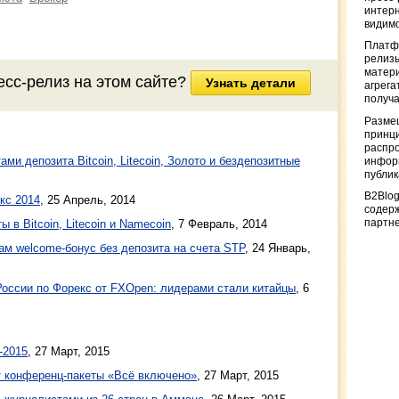
интерн
видимо
Платф
релизы
матер
есс-релиз на этом сайте?
Узнать детали
агрега
получа
Разме
принци
распр
ми депозита Bitcoin, Litecoin, Золото и бездепозитные
информ
публи
B2Blog
кс 2014
,
25 Апрель, 2014
содер
партн
 в Bitcoin, Litecoin и Namecoin
,
7 Февраль, 2014
м welcome-бонус без депозита на счета STP
,
24 Январь,
оссии по Форекс от FXOpen: лидерами стали китайцы
,
6
-2015
, 27 Март, 2015
т конференц-пакеты «Всё включено»
, 27 Март, 2015