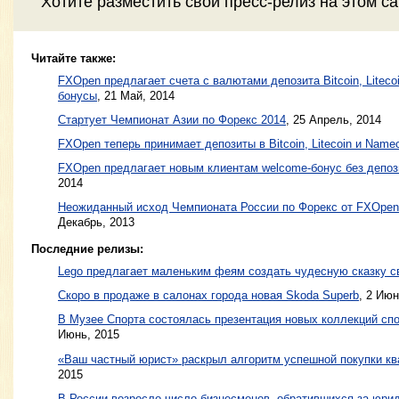
Хотите разместить свой пресс-релиз на этом с
Читайте также:
FXOpen предлагает счета с валютами депозита Bitcoin, Liteco
бонусы
,
21 Май, 2014
Стартует Чемпионат Азии по Форекс 2014
,
25 Апрель, 2014
FXOpen теперь принимает депозиты в Bitcoin, Litecoin и Name
FXOpen предлагает новым клиентам welcome-бонус без депоз
2014
Неожиданный исход Чемпионата России по Форекс от FXOpen
Декабрь, 2013
Последние релизы:
Lego предлагает маленьким феям создать чудесную сказку с
Скоро в продаже в салонах города новая Skoda Superb
, 2 Июн
В Музее Спорта состоялась презентация новых коллекций 
Июнь, 2015
«Ваш частный юрист» раскрыл алгоритм успешной покупки кв
2015
В России возросло число бизнесменов, обратившихся за юри