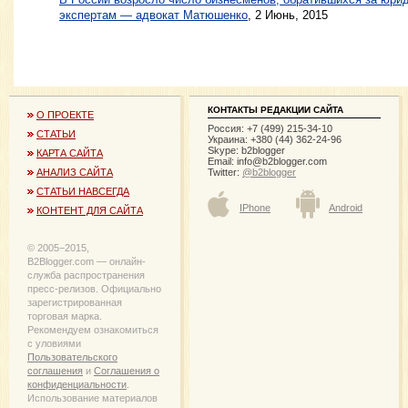
экспертам — адвокат Матюшенко
, 2 Июнь, 2015
КОНТАКТЫ РЕДАКЦИИ САЙТА
О ПРОЕКТЕ
Россия: +7 (499) 215-34-10
СТАТЬИ
Украина: +380 (44) 362-24-96
Skype: b2blogger
КАРТА САЙТА
Email:
info@b2blogger.com
Twitter:
@b2blogger
АНАЛИЗ САЙТА
СТАТЬИ НАВСЕГДА
IPhone
Android
КОНТЕНТ ДЛЯ САЙТА
© 2005−2015,
B2Blogger.com — онлайн-
служба распространения
пресс-релизов. Официально
зарегистрированная
торговая марка.
Рекомендуем ознакомиться
с уловиями
Пользовательского
соглашения
и
Соглашения о
конфиденциальности
.
Использование материалов