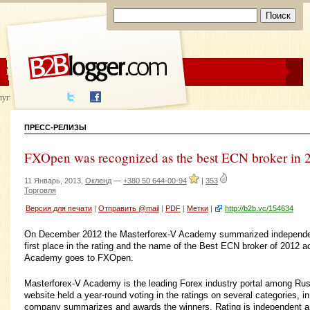
ЦЕНЫ
ПОМОЩЬ
луги написания
ПРЕСС-РЕЛИЗЫ
FXOpen was recognized as the best ECN broker in 
11 Январь, 2013,
Окленд
—
+380 50 644-00-94
|
353
Торговля
Версия для печати
|
Отправить @mail
|
PDF
|
Метки
|
http://b2b.vc/154634
On December 2012 the Masterforex-V Academy summarized independent
first place in the rating and the name of the Best ECN broker of 2012 a
Academy goes to FXOpen.
Masterforex-V Academy is the leading Forex industry portal among Ru
website held a year-round voting in the ratings on several categories, in
company summarizes and awards the winners. Rating is independent a