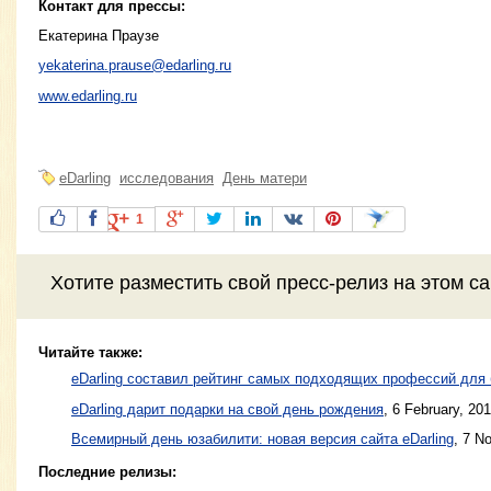
Контакт для прессы:
Екатерина Праузе
yekaterina.prause@edarling.ru
www.edarling.ru
eDarling
исследования
День матери
1
Хотите разместить свой пресс-релиз на этом с
Читайте также:
eDarling составил рейтинг самых подходящих профессий для 
eDarling дарит подарки на свой день рождения
,
6 February, 20
Всемирный день юзабилити: новая версия сайта eDarling
,
7 N
Последние релизы: