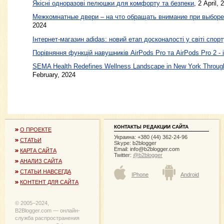
Якісні одноразові пелюшки для комфорту та безпеки
, 2 April, 
Межкомнатные двери – на что обращать внимание при выборе
2024
Інтернет-магазин adidas: новий етап досконалості у світі спорт
Порівняння функцій навушників AirPods Pro та AirPods Pro 2 - 
SEMA Health Redefines Wellness Landscape in New York Through
February, 2024
КОНТАКТЫ РЕДАКЦИИ САЙТА
О ПРОЕКТЕ
Украина: +380 (44) 362-24-96
СТАТЬИ
Skype: b2blogger
Email:
info@b2blogger.com
КАРТА САЙТА
Twitter:
@b2blogger
АНАЛИЗ САЙТА
СТАТЬИ НАВСЕГДА
IPhone
Android
КОНТЕНТ ДЛЯ САЙТА
© 2005−2024,
B2Blogger.com — онлайн-
служба распространения