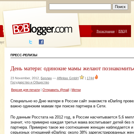
ЦЕНЫ
ПОМОЩЬ
Регистрация
|
ВХОД
луги написания
ПРЕСС-РЕЛИЗЫ
День матери: одинокие мамы желают познакомить
23 November, 2012,
Берлин
—
Affinitas GmbH
|
1744
Государство и Общество
Версия для печати
|
Отправить @mail
|
Метки
Специально ко Дню матери в России сайт знакомств eDarling прове
важно одиноким мамам при поиске партнера в Сети.
По данным Росстата на 2012 год, в России насчитывается 5,6 мил
значит, что примерно каждая третья мама воспитывает детей без 
партнера. Примерно такое же соотношение женщин наблюдается и 
серьезных отношений eDarling: около 38% зарегистрированных же