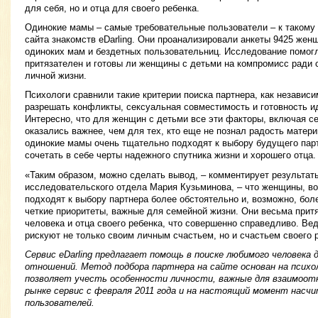
для себя, но и отца для своего ребенка.
Одинокие мамы – самые требовательные пользователи – к такому
сайта знакомств eDarling. Они проанализировали анкеты 9425 жен
одиноких мам и бездетных пользовательниц. Исследование помогл
притязателен и готовы ли женщины с детьми на компромисс ради 
личной жизни.
Психологи сравнили такие критерии поиска партнера, как независи
разрешать конфликты, сексуальная совместимость и готовность и
Интересно, что для женщин с детьми все эти факторы, включая с
оказались важнее, чем для тех, кто еще не познал радость материн
одинокие мамы очень тщательно подходят к выбору будущего пар
сочетать в себе черты надежного спутника жизни и хорошего отца.
«Таким образом, можно сделать вывод, – комментирует результат
исследовательского отдела Мария Кузьминова, – что женщины, в
подходят к выбору партнера более обстоятельно и, возможно, бол
четкие приоритеты, важные для семейной жизни. Они весьма прит
человека и отца своего ребенка, что совершенно справедливо. Ве
рискуют не только своим личным счастьем, но и счастьем своего 
Сервис eDarling предлагает помощь в поиске любимого человека 
отношений. Метод подбора партнера на сайте основан на псих
позволяет учесть особенности личности, важные для взаимоот
рынке сервис с февраля 2011 года и на настоящий момент насч
пользователей.