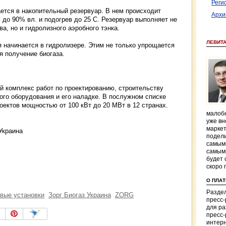
Реги
ется в накопительный резервуар. В нем происходит
Архи
до 90% вл. и подогрев до 25 С. Резервуар выполняет не
а, но и гидролизного аэробного тэнка.
ЛЕВИТ
 начинается в гидролизере. Этим не только упрощается
я получение биогаза.
й комплекс работ по проектированию, строительству
вого оборудования и его наладке. В послужном списке
оектов мощностью от 100 кВт до 20 МВт в 12 странах.
малобю
уже вн
маркет
 Украина
подели
самым
самым
будет 
скоро 
О ПЛА
Раздел
овые установки
Зорг Биогаз Украина
ZORG
пресс
для р
пресс-
интерн