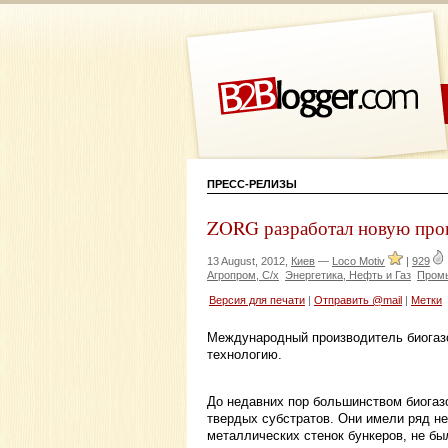
ПРЕСС-РЕЛИЗЫ
ZORG разработал новую про
13 August, 2012,
Киев
—
Loco Motiv
|
929
Агропром, С/х
Энергетика, Нефть и Газ
Пром
Версия для печати
|
Отправить @mail
|
Метки
Международный производитель биогаз
технологию.
До недавних пор большинством биогаз
твердых субстратов. Они имели ряд не
металлических стенок бункеров, не бы