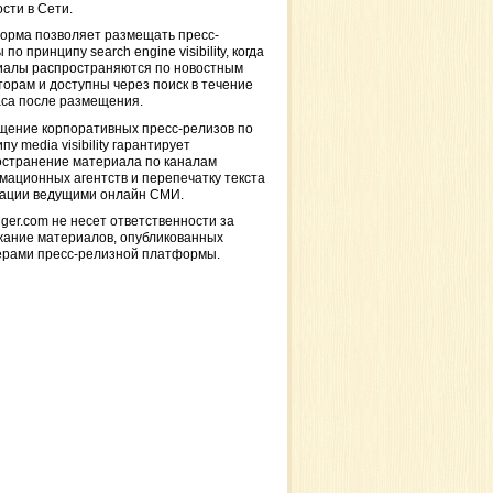
сти в Сети.
орма позволяет размещать пресс-
 по принципу search engine visibility, когда
иалы распространяются по новостным
торам и доступны через поиск в течение
са после размещения.
щение корпоративных пресс-релизов по
пу media visibility гарантирует
остранение материала по каналам
ационных агентств и перепечатку текста
кации ведущими онлайн СМИ.
ger.com не несет ответственности за
жание материалов, опубликованных
ерами пресс-релизной платформы.