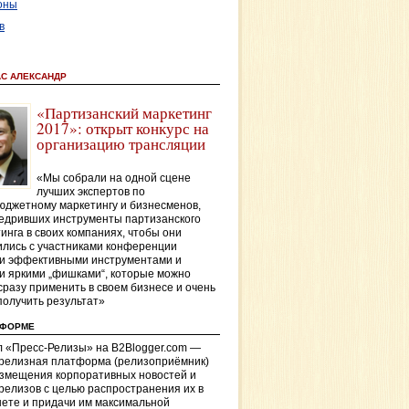
оны
в
АС АЛЕКСАНДР
«Партизанский маркетинг
2017»: открыт конкурс на
организацию трансляции
«Мы собрали на одной сцене
лучших экспертов по
джетному маркетингу и бизнесменов,
едривших инструменты партизанского
инга в своих компаниях, чтобы они
лись с участниками конференции
и эффективными инструментами и
и яркими „фишками“, которые можно
сразу применить в своем бизнесе и очень
получить результат»
ТФОРМЕ
 «Пресс-Релизы» на B2Blogger.com —
-релизная платформа (релизоприёмник)
азмещения корпоративных новостей и
релизов с целью распространения их в
ете и придачи им максимальной