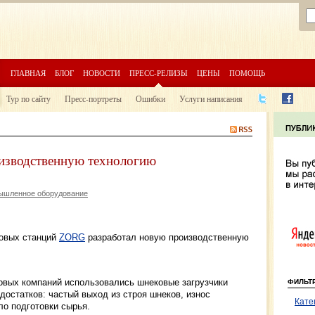
ГЛАВНАЯ
БЛОГ
НОВОСТИ
ПРЕСС-РЕЛИЗЫ
ЦЕНЫ
ПОМОЩЬ
Тур по сайту
Пресс-портреты
Ошибки
Услуги написания
изводственную технологию
ышленное оборудование
овых станций
ZORG
разработал новую производственную
овых компаний использовались шнековые загрузчики
ФИЛЬТ
достатков: частый выход из строя шнеков, износ
Кате
ло подготовки сырья.