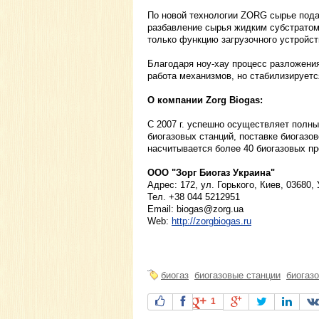
По новой технологии ZORG сырье пода
разбавление сырья жидким субстратом 
только функцию загрузочного устройств
Благодаря ноу-хау процесс разложения
работа механизмов, но стабилизируетс
О компании Zorg Biogas:
С 2007 г. успешно осуществляет полны
биогазовых станций, поставке биогазо
насчитывается более 40 биогазовых пр
ООО "Зорг Биогаз Украина"
Адрес: 172, ул. Горького, Киев, 03680,
Тел. +38 044 5212951
Email:
biogas@zorg.ua
Web:
http://zorgbiogas.ru
биогаз
биогазовые станции
биогаз
1