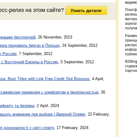
видимо
есс-релиз на этом сайте?
Платф
Узнать детали
релизы
матер
агрега
получа
Разме
икацию бесплатной
,
26 November, 2013
принци
распр
юка продавать биогаз в Польшу
,
24 September, 2012
информ
л Россию
,
7 September, 2012
публи
B2Blog
 с Восточной Европы в Россию
,
5 September, 2012
содер
партн
a: Best Titles with Link Free Credit Slot Bonuses
, 4 April,
ажирские перевозки с комфортом и безопасностью
, 26
мфорту та безпеки
, 2 April, 2024
ащать внимание при выборе | Дверной Олимп
, 22 February,
п досконалості у світі спорту
, 17 February, 2024