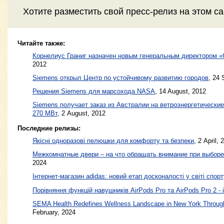
Хотите разместить свой пресс-релиз на этом с
Читайте также:
Корнелиус Граниг назначен новым генеральным директором «
2012
Siemens открыл Центр по устойчивому развитию городов
,
24 
Решения Siemens для марсохода NASA
,
14 August, 2012
Siemens получает заказ из Австралии на ветроэнергетическ
270 МВт
,
2 August, 2012
Последние релизы:
Якісні одноразові пелюшки для комфорту та безпеки
, 2 April, 
Межкомнатные двери – на что обращать внимание при выборе
2024
Інтернет-магазин adidas: новий етап досконалості у світі спорт
Порівняння функцій навушників AirPods Pro та AirPods Pro 2 - 
SEMA Health Redefines Wellness Landscape in New York Through
February, 2024