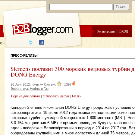
ЦЕНЫ
ПОМОЩЬ
Регистрация
|
ВХОД
луги написания
ПРЕСС-РЕЛИЗЫ
Siemens поставит 300 морских ветровых турбин д
DONG Energy
26 July, 2012,
Киев
—
Сименс
|
1397
Энергетика, Нефть и Газ
Версия для печати
|
Отправить @mail
|
Метки
Концерн Siemens и компания DONG Energy продолжают успешно с
ветроэнергетики. 19 июля 2012 года компании подписали рамочное
ветровых турбин суммарной мощностью 1 800 мегаватт (МВт). Но
6.0-154 мощностью 6 МВт с прямым приводом будут установлены 
вдоль побережья Великобритании в период с 2014 по 2017 год. Ве
оборудованы крупнейшими в мире лопастями длиной 75 метров, ди