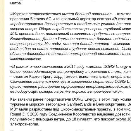
метра.
«
Морская ветроэнергетика имеет большой потенциал
, – отмети
правления Siemens AG и генеральный директор сектора «Энергети
«предоставляет» благоприятные и стабильные условия для прои
энергии ветра. Общая выработка электроэнергии турбиной морс
40% превосходить аналогичный показатель прибрежного ветроге
Великобритания, Дания и Германия возлагают большие надежд
ветроэнергетику. Мы рады, что наш давний партнер – компания
свой выбор на наших ветровых турбинах нового поколения. Сег
области дальнейшего снижения нормированной стоимости этого 
электроэнергии
».
«
В рамках этого соглашения к 2014 году компания DONG Energy 
более производительную ветротурбину в сравнении с теми, ко
– отметил Картен Крогсгаард Томсен, исполнительный генеральны
Соглашение является ключевым элементом стратегии DONG Ene
существенное расширение оффшорного ветроэнергетического би
ее лидирующих позиций на рынке морской ветроэнергетики
».
Как заявили ранее представители DONG Energy, в этом году компа
турбины в морском ветропарке GanfleetSands в Великобритании. 
МВт были разработаны под широкомасштабные проекты, в том числ
Round 3. К 2020 году Соединенное Королевство намерено довести
получаемой с помощью ветра, до 18 гигаватт, что покроет около 1
электроэнергии.