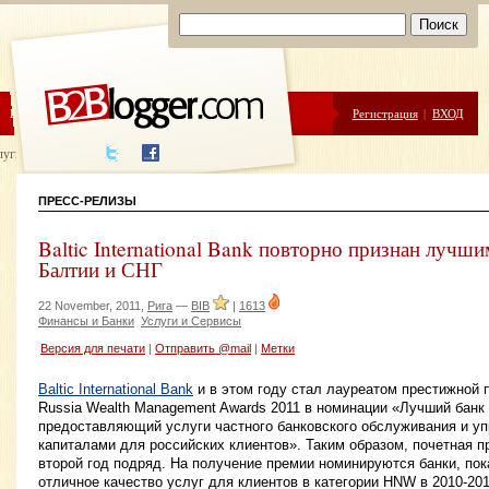
ЦЕНЫ
ПОМОЩЬ
Регистрация
|
ВХОД
луги написания
ПРЕСС-РЕЛИЗЫ
Baltic International Bank повторно признан лучши
Балтии и СНГ
22 November, 2011,
Рига
—
BIB
|
1613
Финансы и Банки
Услуги и Сервисы
Версия для печати
|
Отправить @mail
|
Метки
Baltic International Bank
и в этом году стал лауреатом престижной
Russia Wealth Management Awards 2011 в номинации «Лучший банк 
предоставляющий услуги частного банковского обслуживания и у
капиталами для российских клиентов». Таким образом, почетная 
второй год подряд. На получение премии номинируются банки, по
отличное качество услуг для клиентов в категории HNW в 2010-2011