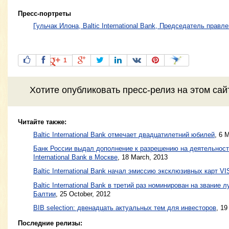
Пресс-портреты
Гульчак Илона, Baltic International Bank, Председатель правл
1
Хотите
опубликовать пресс-релиз
на этом са
Читайте также:
Baltic International Bank отмечает двадцатилетний юбилей
,
6 M
Банк России выдал дополнение к разрешению на деятельность
International Bank в Москве
,
18 March, 2013
Baltic International Bank начал эмиссию эксклюзивных карт VISA
Baltic International Bank в третий раз номинирован на звание 
Балтии
,
25 October, 2012
BIB selection: двенадцать актуальных тем для инвесторов
,
19
Последние релизы: