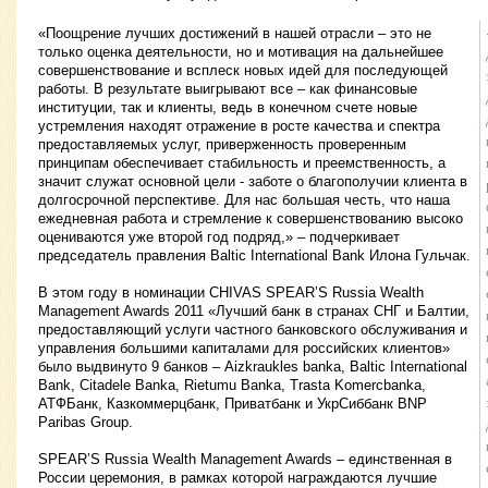
«Поощрение лучших достижений в нашей отрасли – это не
только оценка деятельности, но и мотивация на дальнейшее
совершенствование и всплеск новых идей для последующей
работы. В результате выигрывают все – как финансовые
институции, так и клиенты, ведь в конечном счете новые
устремления находят отражение в росте качества и спектра
предоставляемых услуг, приверженность проверенным
принципам обеспечивает стабильность и преемственность, а
значит служат основной цели - заботе о благополучии клиента в
долгосрочной перспективе. Для нас большая честь, что наша
ежедневная работа и стремление к совершенствованию высоко
оцениваются уже второй год подряд,» – подчеркивает
председатель правления Baltic International Bank Илона Гульчак.
В этом году в номинации CHIVAS SPEAR’S Russia Wealth
Management Awards 2011 «Лучший банк в странах СНГ и Балтии,
предоставляющий услуги частного банковского обслуживания и
управления большими капиталами для российских клиентов»
было выдвинуто 9 банков – Aizkraukles banka, Baltic International
Bank, Citadele Banka, Rietumu Banka, Trasta Komercbanka,
АТФБанк, Казкоммерцбанк, Приватбанк и УкрСиббанк BNP
Paribas Group.
SPEAR’S Russia Wealth Management Awards – единственная в
России церемония, в рамках которой награждаются лучшие