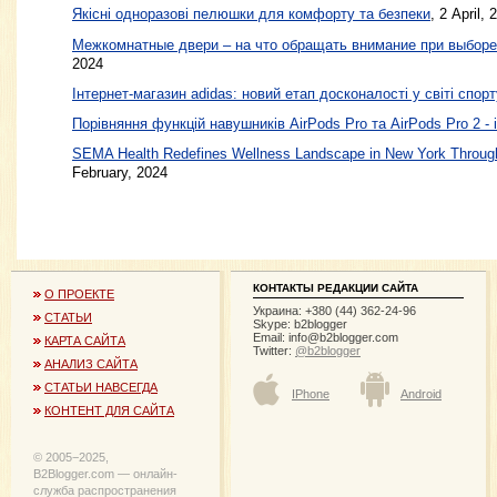
Якісні одноразові пелюшки для комфорту та безпеки
, 2 April, 
Межкомнатные двери – на что обращать внимание при выборе
2024
Інтернет-магазин adidas: новий етап досконалості у світі спорт
Порівняння функцій навушників AirPods Pro та AirPods Pro 2 - 
SEMA Health Redefines Wellness Landscape in New York Through
February, 2024
КОНТАКТЫ РЕДАКЦИИ САЙТА
О ПРОЕКТЕ
Украина: +380 (44) 362-24-96
СТАТЬИ
Skype: b2blogger
Email:
info@b2blogger.com
КАРТА САЙТА
Twitter:
@b2blogger
АНАЛИЗ САЙТА
СТАТЬИ НАВСЕГДА
IPhone
Android
КОНТЕНТ ДЛЯ САЙТА
© 2005−2025,
B2Blogger.com — онлайн-
служба распространения