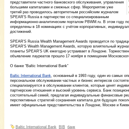
представители частного банковского обслуживания, управления
большими капиталами и смежных сфер. Мероприятие уже
третий раз проводилось авторитетным российским журналом
SPEAR’S Russia в партнерстве со специализированным
информационно-аналитическим порталом PBWM.ru. В этом году по
определены в 18 номинациях с учётом корпоративных, индивидуа
достижений.
SPEAR’S Russia Wealth Management Awards проводится по традици
SPEAR’S Wealth Management Awards, которую влиятельный журна
планеты SPEAR’S UK ежегодно устраивает в Лондоне. Торжествен
объявление лауреатов прошло 17 ноября в помещении Московского 
О банке “Baltic International Bank”
Baltic International Bank
, основанный в 1993 году, один из самых о
персональном обслуживании частных и бизнес интересов состояте
специализируется в обслуживании клиентов, которые ценят индив
партнерские отношения и высокий уровень сервиса. Банк позицион
состоятельный семей, предлагая индивидуальные финансовые ре
перспективных стратегий сохранения капитала для будущих поколени
имеет официальные представительства в Лондоне, Москве и Киев
Baltic International Bank
BIB
банк