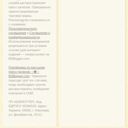
служба распространения
пресс-релизов. Официально
зарегистрированная
торговая марка.
Рекомендуем ознакомиться
с уловиями
Пользовательского
соглашения
и
Соглашения о
конфиденциальности
.
Использование материалов
разрешается при условии
ссылки (для интернет-
изданий — гиперссылки) на
B2Blogger.com.
Платформа по рассылке
пресс-релизов ☜❶☞
B2Blogger.com
› Идеально
подходит для тех случаев,
когда необходимо срочно
распространить сообщение
компании в СМИ.
ЧП «Б2БЛОГГЕР», Код
ЕДРПОУ 35356529. Адрес:
Украина, 54000, г. Николаев,
ул. Декабристов, 41/12.