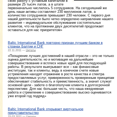
свою работу с уставным капиталом в
размере 25 тысяч латов, а в штате
первоначально числилось 5 сотрудников. На сегодняшний же
день наши активы составляют 230 миллионов латов, а
количество сотрудников превышает 230 человек. С первого дня
нашей деятельности было четко определено направление нашего
развития – индивидуальное обслуживание состоятельных
клиентов, что на протяжении двух десятилетий продолжает
оставаться для нас приоритетом»
Baltic International Bank повторно признан лучшим банком в
странах Балтии и СНГ
22.11.2011 —
Цитаты
«Поощрение лучших достижений в нашей отрасли – это не только
оценка деятельности, но и мотивация на дальнейшее
совершенствование и всплеск новых идей для последующей
работы. В результате выигрывают все – как финансовые
институции, так и клиенты, ведь в конечном счете новые
устремления находят отражение в росте качества и спектра
предоставляемых услуг, приверженность проверенным принципам
обеспечивает стабильность и преемственность, а значит служат
основной цели - заботе о благополучии клиента в долгосрочной
перспективе. Для нас большая честь, что наша ежедневная
работа и стремление к совершенствованию высоко оцениваются
уже второй год подряд»
Baltic International Bank открывает виртуальное
представительство
15.03.2011 —
Цитаты