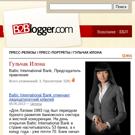
ЦЕНЫ
ПОМОЩЬ
Регистрация
|
ВХОД
ПРЕСС-РЕЛИЗЫ
/
ПРЕСС-ПОРТРЕТЫ
/ ГУЛЬЧАК ИЛОНА
Гульчак Илона
Baltic International Bank
,
Председатель
правления
Всего упоминаний: 3, Просмотров: 5281
Baltic International Bank отмечает
двадцатилетний юбилей
06.05.2013 —
Цитаты
«Для Латвии 1993 год был периодом
бурного развития банковского сектора
и жесткой конкуренции. На день
открытия Baltic International Bank в
стране насчитывалось 53 банка, а к
концу года - уже почти 70. Банк начал