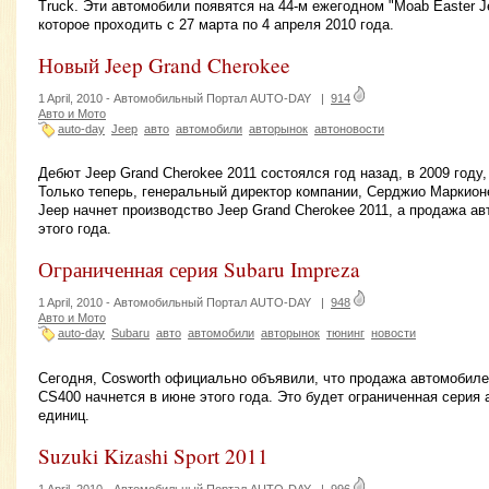
Truck. Эти автомобили появятся на 44-м ежегодном "Moab Easter Je
которое проходить с 27 марта по 4 апреля 2010 года.
Новый Jeep Grand Cherokee
1 April, 2010 -
Автомобильный Портал AUTO-DAY
|
914
Авто и Мото
auto-day
Jeep
авто
автомобили
авторынок
автоновости
Дебют Jeep Grand Cherokee 2011 состоялся год назад, в 2009 году
Только теперь, генеральный директор компании, Серджио Маркионе
Jeep начнет производство Jeep Grand Cherokee 2011, а продажа а
этого года.
Ограниченная серия Subaru Impreza
1 April, 2010 -
Автомобильный Портал AUTO-DAY
|
948
Авто и Мото
auto-day
Subaru
авто
автомобили
авторынок
тюнинг
новости
Сегодня, Cosworth официально объявили, что продажа автомобилей
CS400 начнется в июне этого года. Это будет ограниченная серия
единиц.
Suzuki Kizashi Sport 2011
1 April, 2010 -
Автомобильный Портал AUTO-DAY
|
996