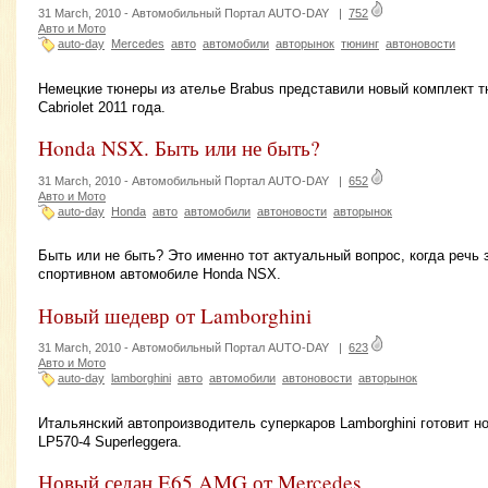
31 March, 2010 -
Автомобильный Портал AUTO-DAY
|
752
Авто и Мото
auto-day
Mercedes
авто
автомобили
авторынок
тюнинг
автоновости
Немецкие тюнеры из ателье Brabus представили новый комплект т
Cabriolet 2011 года.
Honda NSX. Быть или не быть?
31 March, 2010 -
Автомобильный Портал AUTO-DAY
|
652
Авто и Мото
auto-day
Honda
авто
автомобили
автоновости
авторынок
Быть или не быть? Это именно тот актуальный вопрос, когда речь
спортивном автомобиле Honda NSX.
Новый шедевр от Lamborghini
31 March, 2010 -
Автомобильный Портал AUTO-DAY
|
623
Авто и Мото
auto-day
lamborghini
авто
автомобили
автоновости
авторынок
Итальянский автопроизводитель суперкаров Lamborghini готовит но
LP570-4 Superleggera.
Новый седан E65 AMG от Mercedes