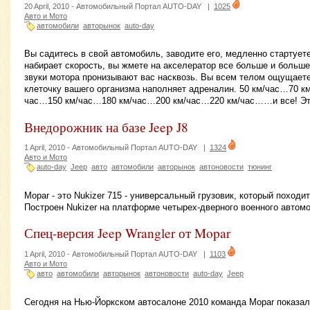
20 April, 2010 -
Автомобильный Портал AUTO-DAY
|
1025
Авто и Мото
автомобили
авторынок
auto-day
Вы садитесь в свой автомобиль, заводите его, медленно стартует
набирает скорость, вы жмете на акселератор все больше и больш
звуки мотора пронизывают вас насквозь. Вы всем телом ощущае
клеточку вашего организма наполняет адреналин. 50 км/час…70 к
час…150 км/час…180 км/час…200 км/час…220 км/час……и все! Это
Внедорожник на базе Jeep J8
1 April, 2010 -
Автомобильный Портал AUTO-DAY
|
1324
Авто и Мото
auto-day
Jeep
авто
автомобили
авторынок
автоновости
тюнинг
Mopar - это Nukizer 715 - универсальный грузовик, который походит
Построен Nukizer на платформе четырех-дверного военного автомо
Спец-версия Jeep Wrangler от Mopar
1 April, 2010 -
Автомобильный Портал AUTO-DAY
|
1103
Авто и Мото
авто
автомобили
авторынок
автоновости
auto-day
Jeep
Сегодня на Нью-Йоркском автосалоне 2010 команда Mopar показа