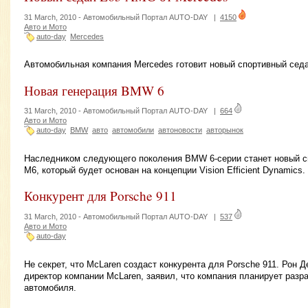
31 March, 2010 -
Автомобильный Портал AUTO-DAY
|
4150
Авто и Мото
auto-day
Mercedes
Автомобильная компания Mercedes готовит новый спортивный сед
Новая генерация BMW 6
31 March, 2010 -
Автомобильный Портал AUTO-DAY
|
664
Авто и Мото
auto-day
BMW
авто
автомобили
автоновости
авторынок
Наследником следующего поколения BMW 6-серии станет новый с
M6, который будет основан на концепции Vision Efficient Dynamics.
Конкурент для Porsche 911
31 March, 2010 -
Автомобильный Портал AUTO-DAY
|
537
Авто и Мото
auto-day
Не секрет, что McLaren создаст конкурента для Porsche 911. Рон 
директор компании McLaren, заявил, что компания планирует разр
автомобиля.