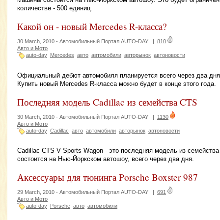
количестве - 500 единиц.
Какой он - новый Mercedes R-класса?
30 March, 2010 -
Автомобильный Портал AUTO-DAY
|
810
Авто и Мото
auto-day
Mercedes
авто
автомобили
авторынок
автоновости
Официальный дебют автомобиля планируется всего через два дня
Купить новый Mercedes R-класса можно будет в конце этого года.
Последняя модель Cadillac из семейства CTS
30 March, 2010 -
Автомобильный Портал AUTO-DAY
|
1130
Авто и Мото
auto-day
Cadillac
авто
автомобили
авторынок
автоновости
Cadillac CTS-V Sports Wagon - это последняя модель из семейств
состоится на Нью-Йоркском автошоу, всего через два дня.
Аксессуары для тюнинга Porsche Boxster 987
29 March, 2010 -
Автомобильный Портал AUTO-DAY
|
691
Авто и Мото
auto-day
Porsche
авто
автомобили