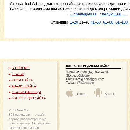
Ателье TechArt предлагает полный спектр аксессуаров для тюнинга
начиная с аэродинамических компонентов и до модернизации двиг
← предыдущая
следующая →
Страницы:
1–20
21–40
41–60
61–80
81–100
КОНТАКТЫ РЕДАКЦИИ САЙТА
О ПРОЕКТЕ
Украина: +380 (44) 362-24-96
СТАТЬИ
Skype: b2blogger
Email:
info@b2blogger.com
КАРТА САЙТА
Twitter:
@b2blogger
АНАЛИЗ САЙТА
СТАТЬИ НАВСЕГДА
IPhone
Android
КОНТЕНТ ДЛЯ САЙТА
© 2005−2025,
B2Blogger.com — онлайн-
служба распространения
пресс-релизов. Официально
зарегистрированная