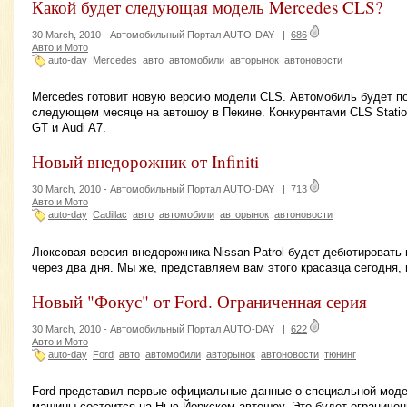
Какой будет следующая модель Mercedes CLS?
30 March, 2010 -
Автомобильный Портал AUTO-DAY
|
686
Авто и Мото
auto-day
Mercedes
авто
автомобили
авторынок
автоновости
Mercedes готовит новую версию модели CLS. Автомобиль будет пок
следующем месяце на автошоу в Пекине. Конкурентами CLS Stati
GT и Audi A7.
Новый внедорожник от Infiniti
30 March, 2010 -
Автомобильный Портал AUTO-DAY
|
713
Авто и Мото
auto-day
Cadillac
авто
автомобили
авторынок
автоновости
Люксовая версия внедорожника Nissan Patrol будет дебютировать
через два дня. Мы же, представляем вам этого красавца сегодня, 
Новый "Фокус" от Ford. Ограниченная серия
30 March, 2010 -
Автомобильный Портал AUTO-DAY
|
622
Авто и Мото
auto-day
Ford
авто
автомобили
авторынок
автоновости
тюнинг
Ford представил первые официальные данные о специальной мод
машины состоится на Нью-Йоркском автошоу. Это будет ограничен