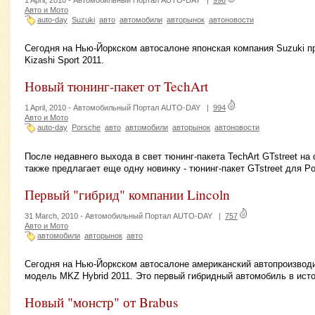
Авто и Мото
auto-day
Suzuki
авто
автомобили
авторынок
автоновости
Сегодня на Нью-Йоркском автосалоне японская компания Suzuki 
Kizashi Sport 2011.
Новый тюнинг-пакет от TechArt
1 April, 2010 -
Автомобильный Портал AUTO-DAY
|
994
Авто и Мото
auto-day
Porsche
авто
автомобили
авторынок
автоновости
После недавнего выхода в свет тюнинг-пакета TechArt GTstreet на 
также предлагает еще одну новинку - тюнинг-пакет GTstreet для Po
Первый "гибрид" компании Lincoln
31 March, 2010 -
Автомобильный Портал AUTO-DAY
|
757
Авто и Мото
автомобили
авторынок
авто
Сегодня на Нью-Йоркском автосалоне американский автопроизводи
модель MKZ Hybrid 2011. Это первый гибридный автомобиль в ист
Новый "монстр" от Brabus