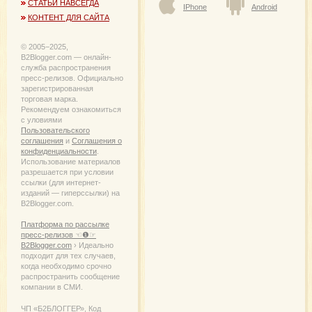
СТАТЬИ НАВСЕГДА
IPhone
Android
КОНТЕНТ ДЛЯ САЙТА
© 2005−2025,
B2Blogger.com — онлайн-
служба распространения
пресс-релизов. Официально
зарегистрированная
торговая марка.
Рекомендуем ознакомиться
с уловиями
Пользовательского
соглашения
и
Соглашения о
конфиденциальности
.
Использование материалов
разрешается при условии
ссылки (для интернет-
изданий — гиперссылки) на
B2Blogger.com.
Платформа по рассылке
пресс-релизов ☜❶☞
B2Blogger.com
› Идеально
подходит для тех случаев,
когда необходимо срочно
распространить сообщение
компании в СМИ.
ЧП «Б2БЛОГГЕР», Код