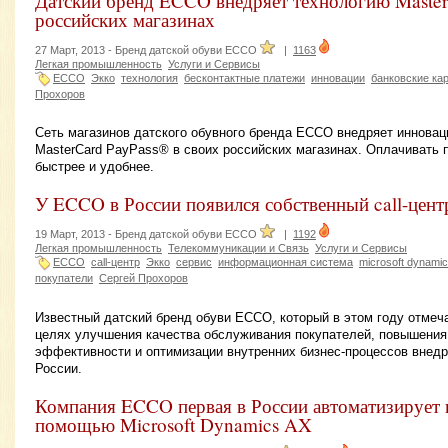
Датский бренд ECCO внедряет технологию Master
российских магазинах
27 Март, 2013 -
Бренд датской обуви ECCO
|
1163
Легкая промышленность
Услуги и Сервисы
ECCO
Экко
технология
бесконтактные платежи
инновации
банковские ка
Прохоров
Сеть магазинов датского обувного бренда ECCO внедряет иннова
MasterCard PayPass® в своих российских магазинах. Оплачивать 
быстрее и удобнее.
У ECCO в России появился собственный call-цент
19 Март, 2013 -
Бренд датской обуви ECCO
|
1192
Легкая промышленность
Телекоммуникации и Связь
Услуги и Сервисы
ECCO
call-центр
Экко
сервис
информационная система
microsoft dynami
покупатели
Сергей Прохоров
Известный датский бренд обуви ЕССО, который в этом году отмеча
целях улучшения качества обслуживания покупателей, повышения
эффективности и оптимизации внутренних бизнес-процессов внедри
России.
Компания ECCO первая в России автоматизирует 
помощью Microsoft Dynamics AX