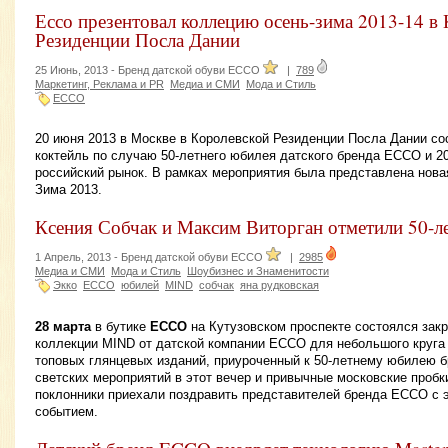
Ессо презентовал коллецию осень-зима 2013-14 в
Резиденции Посла Дании
25 Июнь, 2013 -
Бренд датской обуви ECCO
|
789
Маркетинг, Реклама и PR
Медиа и СМИ
Мода и Стиль
ECCO
20 июня 2013 в Москве в Королевской Резиденции Посла Дании с
коктейль по случаю 50-летнего юбилея датского бренда ECCO и 2
российский рынок. В рамках мероприятия была представлена нов
Зима 2013.
Ксения Собчак и Максим Виторган отметили 50-
1 Апрель, 2013 -
Бренд датской обуви ECCO
|
2985
Медиа и СМИ
Мода и Стиль
Шоубизнес и Знаменитости
Экко
ECCO
юбилей
MIND
собчак
яна рудковская
28 марта
в бутике
ECCO
на Кутузовском проспекте состоялся зак
коллекции MIND от датской компании ECCO для небольшого круга
топовых глянцевых изданий, приуроченный к 50-летнему юбилею б
светских мероприятий в этот вечер и привычные московские пробк
поклонники приехали поздравить представителей бренда ECCO с
событием.