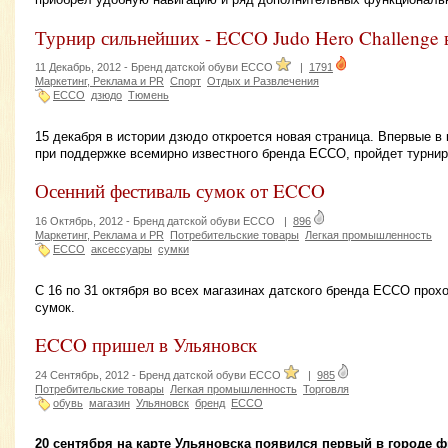
Турнир сильнейших - ECCO Judo Hero Challenge
11 Декабрь, 2012 -
Бренд датской обуви ECCO
|
1791
Маркетинг, Реклама и PR
Спорт
Отдых и Развлечения
ECCO
дзюдо
Тюмень
15 декабря в истории дзюдо откроется новая страница. Впервые 
при поддержке всемирно известного бренда ЕССО, пройдет турнир
Осенний фестиваль сумок от ECCO
16 Октябрь, 2012 -
Бренд датской обуви ECCO
|
896
Маркетинг, Реклама и PR
Потребительские товары
Легкая промышленность
ЕССО
аксессуары
сумки
С 16 по 31 октября во всех магазинах датского бренда ЕССО про
сумок.
ECCO пришел в Ульяновск
24 Сентябрь, 2012 -
Бренд датской обуви ECCO
|
985
Потребительские товары
Легкая промышленность
Торговля
обувь
магазин
Ульяновск
бренд
ECCO
20 сентября на карте Ульяновска появился первый в городе 