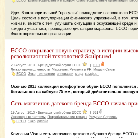
ECCO
Благотворительный марафон
благотворительные организации
меро
Идея благотворительной "прогулки" принадлежит основателю ECCO
Цель состоит в популяризации физических упражнений, в том, что
жизни и, вместе с тем, улучшить ситуацию в окружающей среде 
каждого участника, прошедшего дистанцию марафона, ECCO переч
благотворительные организации.
ECCO открывает новую страницу в истории высок
революционной технологией Sculptured
20 Август, 2013 -
Бренд датской обуви ECCO
|
1551
Легкая промышленность
Маркетинг, Реклама и PR
Мода и Стиль
ECCO
Экко
технологии
инновации
мода
комфорт
Осенью 2013 коллекция комфортной обуви ECCO пополнится 
ботильонов на каблуке 75 мм, который действительно неощут
Сеть магазинов датского бренда ECCO начала при
19 Август, 2013 -
Бренд датской обуви ECCO
|
861
Инженерные системы
Потребительские товары
Услуги и Сервисы
ECCO
Экко
ритейл
Компания Visa и сеть магазинов датского обувного бренда ECCO 