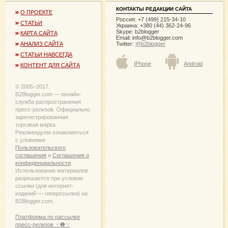
КОНТАКТЫ РЕДАКЦИИ САЙТА
О ПРОЕКТЕ
Россия: +7 (499) 215-34-10
СТАТЬИ
Украина: +380 (44) 362-24-96
Skype: b2blogger
КАРТА САЙТА
Email:
info@b2blogger.com
Twitter:
@b2blogger
АНАЛИЗ САЙТА
СТАТЬИ НАВСЕГДА
IPhone
Android
КОНТЕНТ ДЛЯ САЙТА
© 2005−2017,
B2Blogger.com — онлайн-
служба распространения
пресс-релизов. Официально
зарегистрированная
торговая марка.
Рекомендуем ознакомиться
с уловиями
Пользовательского
соглашения
и
Соглашения о
конфиденциальности
.
Использование материалов
разрешается при условии
ссылки (для интернет-
изданий — гиперссылки) на
B2Blogger.com.
Платформа по рассылке
пресс-релизов ☜❶☞