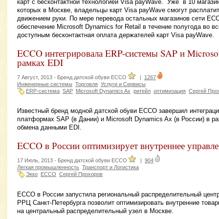
карт с бесконтактной технологией Visa payWave. Уже в 10 магазин
которых в Москве, владельцы карт Visa payWave смогут расплатит
движением руки. По мере перевода остальных магазинов сети EC
обеспечение Microsoft Dynamics for Retail в течение полугода во в
доступным бесконтактная оплата держателей карт Visa payWave.
ECCO интегрировала ERP-системы SAP и Microsof
рамках EDI
7 Август, 2013 -
Бренд датской обуви ECCO
|
1267
Инженерные системы
Торговля
Услуги и Сервисы
ERP-система
SAP
Microsoft Dynamics Ax
ритейл
оптимизация
Сергей Про
Известный бренд модной датской обуви ECCO завершил интеграц
платформах SAP (в Дании) и Microsoft Dynamics Ax (в России) в р
обмена данными EDI.
ECCO в России оптимизирует внутреннее управле
17 Июль, 2013 -
Бренд датской обуви ECCO
|
904
Легкая промышленность
Транспорт и Логистика
Экко
ECCO
Сергей Прохоров
ECCO в России запустила региональный распределительный центр 
РРЦ Санкт-Петербурга позволит оптимизировать внутренние товарн
на центральный распределительный узел в Москве.