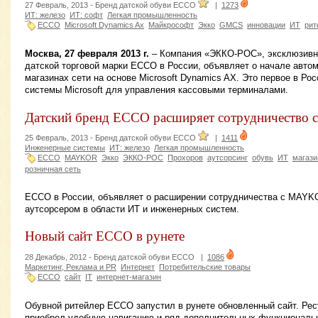
27 Февраль, 2013 -
Бренд датской обуви ECCO
|
1273
ИТ: железо
ИТ: софт
Легкая промышленность
ECCO
Microsoft Dynamics Ax
Майкрософт
Экко
GMCS
инновации
ИТ
рит
Москва, 27 февраля 2013 г.
– Компания «ЭККО-РОС», эксклюзивн
датской торговой марки ЕССО в России, объявляет о начале авто
магазинах сети на основе Microsoft Dynamics AX. Это первое в Ро
системы Microsoft для управления кассовыми терминалами.
Датский бренд ЕССО расширяет сотрудничество
25 Февраль, 2013 -
Бренд датской обуви ECCO
|
1411
Инженерные системы
ИТ: железо
Легкая промышленность
ECCO
MAYKOR
Экко
ЭККО-РОС
Прохоров
аутсорсинг
обувь
ИТ
магаз
розничная сеть
ЕССО в России, объявляет о расширении сотрудничества с MAY
аутсорсером в области ИТ и инженерных систем.
Новый сайт ЕССО в рунете
28 Декабрь, 2012 -
Бренд датской обуви ECCO
|
1086
Маркетинг, Реклама и PR
Интернет
Потребительские товары
ECCO
сайт
IT
интернет-магазин
Обувной ритейлер ЕССО запустил в рунете обновленный сайт. Рес
приобрел удобную навигацию и ряд дополнительных функциональ