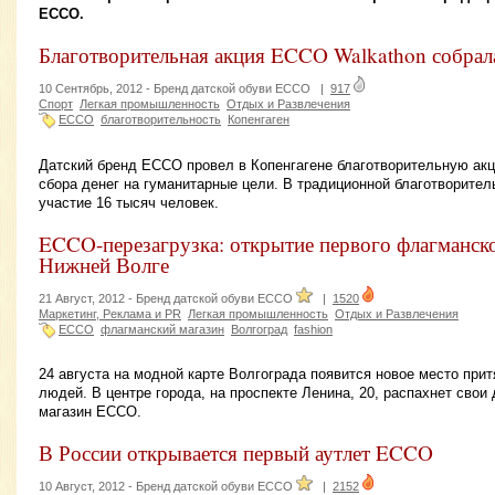
ECCO.
Благотворительная акция ECCO Walkathon собрал
10 Сентябрь, 2012 -
Бренд датской обуви ECCO
|
917
Спорт
Легкая промышленность
Отдых и Развлечения
ECCO
благотворительность
Копенгаген
Датский бренд ECCO провел в Копенгагене благотворительную ак
сбора денег на гуманитарные цели. В традиционной благотворител
участие 16 тысяч человек.
ECCO-перезагрузка: открытие первого флагманско
Нижней Волге
21 Август, 2012 -
Бренд датской обуви ECCO
|
1520
Маркетинг, Реклама и PR
Легкая промышленность
Отдых и Развлечения
ECCO
флагманский магазин
Волгоград
fashion
24 августа на модной карте Волгограда появится новое место пр
людей. В центре города, на проспекте Ленина, 20, распахнет сво
магазин ЕССО.
В России открывается первый аутлет ECCO
10 Август, 2012 -
Бренд датской обуви ECCO
|
2152