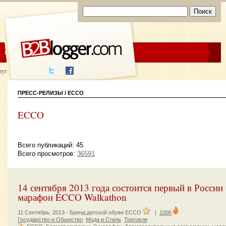
ЦЕНЫ
ПОМОЩЬ
луги написания
ПРЕСС-РЕЛИЗЫ / ECCO
ECCO
Всего публикаций: 45
Всего просмотров:
36591
14 сентября 2013 года состоится первый в России
марафон ECCO Walkathon
11 Сентябрь, 2013 -
Бренд датской обуви ECCO
|
1006
Государство и Общество
Мода и Стиль
Торговля