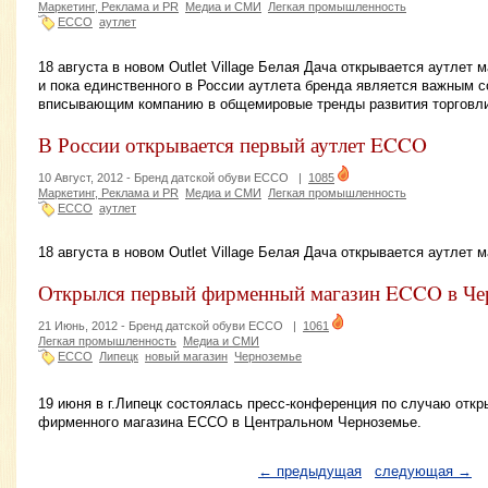
Маркетинг, Реклама и PR
Медиа и СМИ
Легкая промышленность
ECCO
аутлет
18 августа в новом Outlet Village Белая Дача открывается аутлет
и пока единственного в России аутлета бренда является важным 
вписывающим компанию в общемировые тренды развития торговли
В России открывается первый аутлет ECCO
10 Август, 2012 -
Бренд датской обуви ECCO
|
1085
Маркетинг, Реклама и PR
Медиа и СМИ
Легкая промышленность
ECCO
аутлет
18 августа в новом Outlet Village Белая Дача открывается аутлет
Открылся первый фирменный магазин ECCO в Че
21 Июнь, 2012 -
Бренд датской обуви ECCO
|
1061
Легкая промышленность
Медиа и СМИ
ECCO
Липецк
новый магазин
Черноземье
19 июня в г.Липецк состоялась пресс-конференция по случаю откр
фирменного магазина ECCO в Центральном Черноземье.
← предыдущая
следующая →