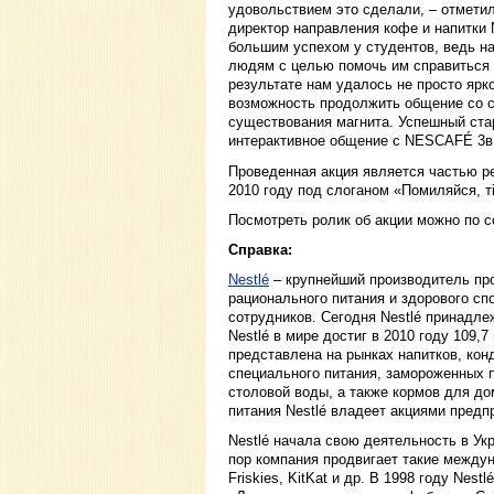
удовольствием это сделали, – отмети
директор направления кофе и напитки 
большим успехом у студентов, ведь н
людям с целью помочь им справиться 
результате нам удалось не просто ярк
возможность продолжить общение со с
существования магнита. Успешный стар
интерактивное общение с NESCAFÉ 3в
Проведенная акция является частью р
2010 году под слоганом «Помиляйся, т
Посмотреть ролик об акции можно по 
Справка:
Nestlé
– крупнейший производитель пр
рационального питания и здорового сп
сотрудников. Сегодня Nestlé принадле
Nestlé в мире достиг в 2010 году 109,
представлена на рынках напитков, кон
специального питания, замороженных п
столовой воды, а также кормов для д
питания Nestlé владеет акциями пред
Nestlé начала свою деятельность в Укр
пор компания продвигает такие междуна
Friskies, KitKat и др. В 1998 году Nes