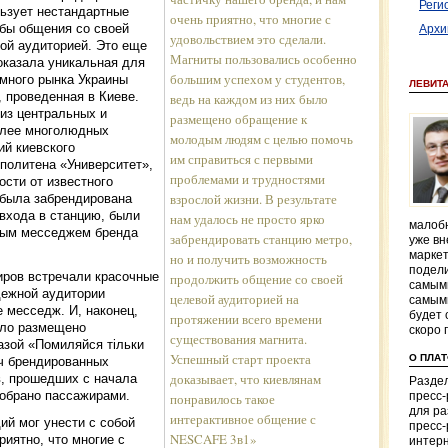
Реги
ьзует нестандартные
очень приятно, что многие с
бы общения со своей
Архи
удовольствием это сделали.
ой аудиторией. Это еще
Магниты пользовались особенно
оказала уникальная для
большим успехом у студентов,
много рынка Украины
ЛЕВИТ
, проведенная в Киеве.
ведь на каждом из них было
из центральных и
размещено обращение к
олее многолюдных
молодым людям с целью помочь
ий киевского
им справиться с первыми
политена «Университет»,
проблемами и трудностями
сти от известного
взрослой жизни. В результате
 была забрендирована
входа в станцию, были
нам удалось не просто ярко
малобю
ным месседжем бренда
забрендировать станцию метро,
уже вн
маркет
но и получить возможность
подели
иров встречали красочные
продолжить общение со своей
самым
дежной аудитории
целевой аудиторией на
самым
 месседж. И, наконец,
будет 
протяжении всего времени
ыло размещено
скоро 
существования магнита.
зой «Помиляйся тільки
Успешный старт проекта
О ПЛА
яч брендированных
доказывает, что киевлянам
в, прошедших с начала
Раздел
зобрано пассажирами.
пресс
понравилось такое
для р
интерактивное общение с
й мог унести с собой
пресс-
NESCAFE 3в1»
риятно, что многие с
интерн