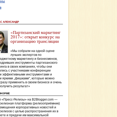
оны
в
АС АЛЕКСАНДР
«Партизанский маркетинг
2017»: открыт конкурс на
организацию трансляции
«Мы собрали на одной сцене
лучших экспертов по
джетному маркетингу и бизнесменов,
едривших инструменты партизанского
инга в своих компаниях, чтобы они
лись с участниками конференции
и эффективными инструментами и
и яркими „фишками“, которые можно
сразу применить в своем бизнесе и очень
получить результат»
ТФОРМЕ
 «Пресс-Релизы» на B2Blogger.com —
-релизная платформа (релизоприёмник)
азмещения корпоративных новостей и
релизов с целью распространения их в
ете и придачи им максимальной