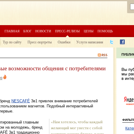
ГЛАВНАЯ
БЛОГ
НОВОСТИ
ПРЕСС-РЕЛИЗЫ
ЦЕНЫ
ПОМОЩЬ
Тур по сайту
Пресс-портреты
Ошибки
Услуги написания
ые возможности общения с потребителями
39
 бренд
NESCAFÉ
3в1 привлек внимание потребителей
использованием магнитов. Подобный интерактивный
первые.
ФИЛЬТ
«Нам хотелось, чтобы каждый
тированный главным
ом на молодежь, бренд
желающий мог унести с собой
Кате
AFÉ 3в1 традиционно
частичку нашего бренда, и нам