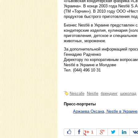
«Львовская кондитерская фабрика «Св
Украина». В конце 2003 года Nestlé S
(ТМ «Торчин»). В 2010 году ООО «Нес
продуктов быстрого приготовления по
Бизнес Nestlé в Украине представлен
кондитерские изделия, кулинария (хол
приготовления, детское и специальное
животных, мороженое.
За дополнительной информацией прось
Геннадию Радченко
Директору по корпоративным вопросам
Nestlé в Украине и Молдове
Тел. (044) 496 10 31
Nescafe
Nestle
брендинг
шоколад
Пресс-портреты
Аржаева Оксана, Nestle в Украине
1