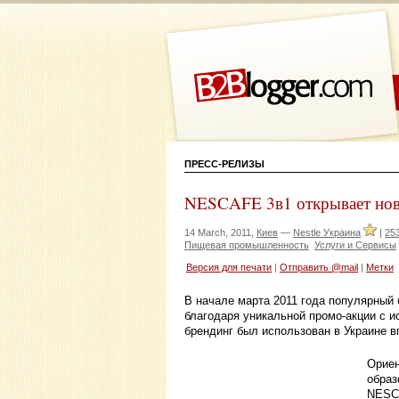
ПРЕСС-РЕЛИЗЫ
NESCAFE 3в1 открывает нов
14 March, 2011,
Киев
—
Nestle Украина
|
25
Пищевая промышленность
Услуги и Сервисы
Версия для печати
|
Отправить @mail
|
Метки
В начале марта 2011 года популярный
благодаря уникальной промо-акции с 
брендинг был использован в Украине в
Ориен
образ
NESC