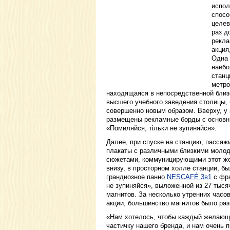
испол
спосо
целев
раз д
рекла
акция
Одна 
наиб
станц
метро
находящаяся в непосредственной близо
высшего учебного заведения столицы,
совершенно новым образом. Вверху, у 
размещены рекламные борды с основ
«Помиляйся, тільки не зупиняйся».
Далее, при спуске на станцию, пассаж
плакаты с различными близкими моло
сюжетами, коммуницирующими этот же
внизу, в просторном холле станции, б
грандиозное панно
NESCAFÉ 3в1
с фра
не зупиняйся», выложенной из 27 тыс
магнитов. За несколько утренних часо
акции, большинство магнитов было ра
«Нам хотелось, чтобы каждый желающи
частичку нашего бренда, и нам очень п