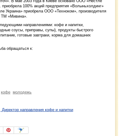
іточ». В мае 2003 года в Киеве основано ООО «Нестле
.A. приобрела 100% акций предприятия «Волыньхолдинг»
тле Украина» приобрела ООО «Техноком», производителя
д ТМ «Мивина».
 следующими направлениями: кофе и напитки,
одные соусы, приправы, супы), продукты быстрого
 питание, готовые завтраки, корма для домашних
ба обращаться к:
кофе
молодежь
, Директор направления кофе и напитки