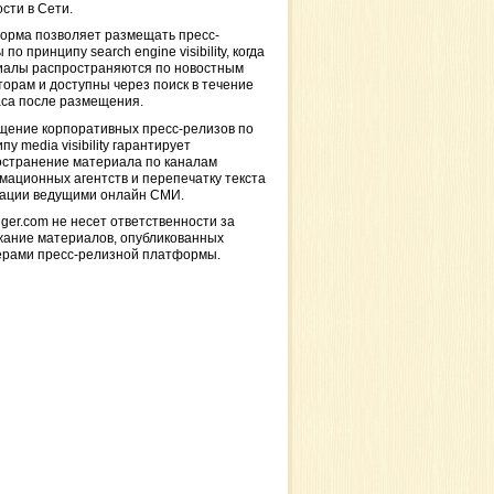
сти в Сети.
орма позволяет размещать пресс-
 по принципу search engine visibility, когда
иалы распространяются по новостным
торам и доступны через поиск в течение
са после размещения.
щение корпоративных пресс-релизов по
пу media visibility гарантирует
остранение материала по каналам
ационных агентств и перепечатку текста
кации ведущими онлайн СМИ.
ger.com не несет ответственности за
жание материалов, опубликованных
ерами пресс-релизной платформы.