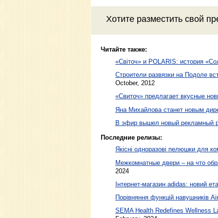
Хотите разместить свой пр
Читайте также:
«Свiточ» и POLARIS: история «Со
Строители развязки на Подоле вс
October, 2012
«Свиточ» предлагает вкусные нов
Яна Михайлова станет новым дире
В эфир вышел новый рекламный р
Последние релизы:
Якісні одноразові пелюшки для ко
Межкомнатные двери – на что обр
2024
Інтернет-магазин adidas: новий ета
Порівняння функцій навушників Air
SEMA Health Redefines Wellness La