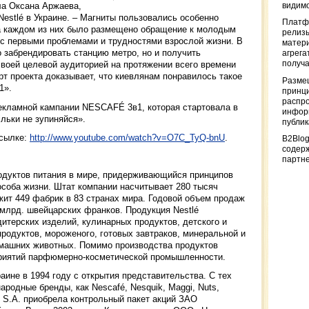
ла Оксана Аржаева,
видимо
Nestlé в Украине. – Магниты пользовались особенно
Платф
а каждом из них было размещено обращение к молодым
релизы
с первыми проблемами и трудностями взрослой жизни. В
матер
о забрендировать станцию метро, но и получить
агрега
получа
воей целевой аудиторией на протяжении всего времени
т проекта доказывает, что киевлянам понравилось такое
Разме
1».
принци
распр
екламной кампании NESCAFÉ 3в1, которая стартовала в
информ
ільки не зупиняйся».
публи
ссылке:
http://www.youtube.com/watch?v=O7C_TyQ-bnU
.
B2Blog
содер
партн
одуктов питания в мире, придерживающийся принципов
особа жизни. Штат компании насчитывает 280 тысяч
жит 449 фабрик в 83 странах мира. Годовой объем продаж
7 млрд. швейцарских франков. Продукция Nestlé
дитерских изделий, кулинарных продуктов, детского и
родуктов, мороженого, готовых завтраков, минеральной и
омашних животных. Помимо производства продуктов
приятий парфюмерно-косметической промышленности.
аине в 1994 году с открытия представительства. С тех
родные бренды, как Nescafé, Nesquik, Maggi, Nuts,
tlé S.A. приобрела контрольный пакет акций ЗАО