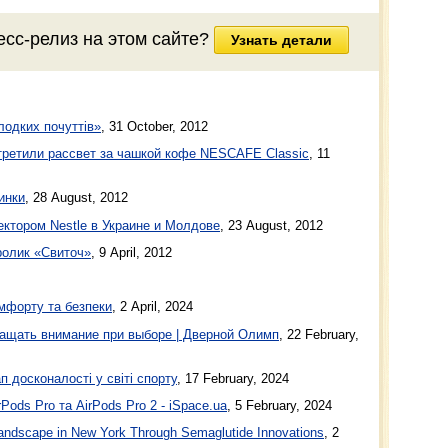
есс-релиз на этом сайте?
Узнать детали
лодких почуттiв»
,
31 October, 2012
третили рассвет за чашкой кофе NESCAFE Classic
,
11
инки
,
28 August, 2012
ктором Nestle в Украине и Молдове
,
23 August, 2012
олик «Свиточ»
,
9 April, 2012
мфорту та безпеки
, 2 April, 2024
ащать внимание при выборе | Дверной Олимп
, 22 February,
п досконалості у світі спорту
, 17 February, 2024
Pods Pro та AirPods Pro 2 - iSpace.ua
, 5 February, 2024
ndscape in New York Through Semaglutide Innovations
, 2