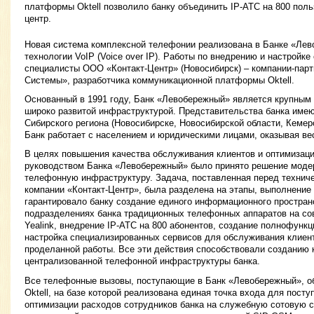
платформы Oktell позволило банку объединить IP-АТС на 800 польз
центр.
Новая система комплексной телефонии реализована в Банке «Ле
технологии VoIP (Voice over IP). Работы по внедрению и настройк
специалисты ООО «Контакт-Центр» (Новосибирск) – компании-па
Системы», разработчика коммуникационной платформы Oktell.
Основанный в 1991 году, Банк «Левобережный» является крупным
широко развитой инфраструктурой. Представительства банка имею
Сибирского региона (Новосибирске, Новосибирской области, Кемер
Банк работает с населением и юридическими лицами, оказывая вес
В целях повышения качества обслуживания клиентов и оптимизаци
руководством Банка «Левобережный» было принято решение мод
телефонную инфраструктуру. Задача, поставленная перед технич
компании «Контакт-Центр», была разделена на этапы, выполнение 
гарантировало банку создание единого информационного простра
подразделениях банка традиционных телефонных аппаратов на с
Yealink, внедрение IP-АТС на 800 абонентов, создание полнофункци
настройка специализированных сервисов для обслуживания клиент
проделанной работы. Все эти действия способствовали созданию 
централизованной телефонной инфраструктуры банка.
Все телефонные вызовы, поступающие в Банк «Левобережный», 
Oktell, на базе которой реализована единая точка входа для пос
оптимизации расходов сотрудников банка на служебную сотовую 