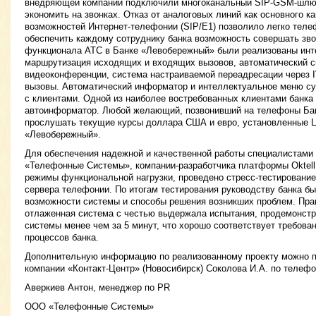
внедряющей компании подключили многоканальный SIP-GSM-шлю
экономить на звонках. Отказ от аналоговых линий как основного к
возможностей Интернет-телефонии (SIP/E1) позволило легко тел
обеспечить каждому сотруднику банка возможность совершать зво
функционала АТС в Банке «Левобережный» были реализованы инт
маршрутизация исходящих и входящих вызовов, автоматический сб
видеоконференции, система настраиваемой переадресации через I
вызовы. Автоматический информатор и интеллектуальное меню су
с клиентами. Одной из наиболее востребованных клиентами банка
автоинформатор. Любой желающий, позвонивший на телефоны Ба
прослушать текущие курсы доллара США и евро, установленные 
«Левобережный».
Для обеспечения надежной и качественной работы специалистам
«Телефонные Системы», компании-разработчика платформы Oktell
режимы функциональной нагрузки, проведено стресс-тестирование
сервера телефонии. По итогам тестирования руководству банка 
возможности системы и способы решения возникших проблем. Пра
отлаженная система с честью выдержала испытания, продемонстр
системы менее чем за 5 минут, что хорошо соответствует требова
процессов банка.
Дополнительную информацию по реализованному проекту можно п
компании «Контакт-Центр» (Новосибирск) Соколова И.А. по телефон
Аверкиев Антон, менеджер по PR
ООО «Телефонные Системы»