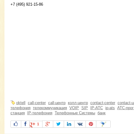
+7 (495) 921-15-86
oktell
call-center
call-центр
колл-центр
contact-center
contact-
телефония
телекоммуникация
VOIP
SIP
IP-АТС
ip-ats
АТС-про
станция
IP-телефония
Телефонные Системы
банк
1