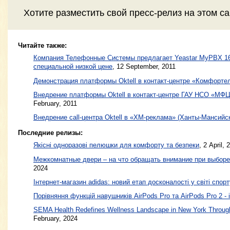
Хотите разместить свой пресс-релиз на этом с
Читайте также:
Компания Телефонные Системы предлагает Yeastar MyPBX 16
специальной низкой цене
,
12 September, 2011
Демонстрация платформы Oktell в контакт-центре «Комфорте
Внедрение платформы Oktell в контакт-центре ГАУ НСО «МФЦ
February, 2011
Внедрение call-центра Oktell в «ХМ-реклама» (Ханты-Мансийс
Последние релизы:
Якісні одноразові пелюшки для комфорту та безпеки
, 2 April, 
Межкомнатные двери – на что обращать внимание при выборе
2024
Інтернет-магазин adidas: новий етап досконалості у світі спорт
Порівняння функцій навушників AirPods Pro та AirPods Pro 2 - 
SEMA Health Redefines Wellness Landscape in New York Through
February, 2024