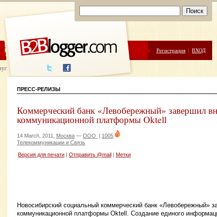
ЦЕНЫ
ПОМОЩЬ
Регистрация
|
ВХОД
луги написания
ПРЕСС-РЕЛИЗЫ
Коммерческий банк «Левобережный» завершил вн
коммуникационной платформы Oktell
14 March, 2011,
Москва
—
ООО
|
1005
Телекоммуникации и Связь
Версия для печати
|
Отправить @mail
|
Метки
Новосибирский социальный коммерческий банк «Левобережный» з
коммуникационной платформы Oktell. Создание единого информаци