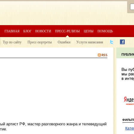
ГЛАВНАЯ
БЛОГ
НОВОСТИ
ПРЕСС-РЕЛИЗЫ
ЦЕНЫ
ПОМОЩЬ
Тур по сайту
Пресс-портреты
Ошибки
Услуги написания
ФИЛЬТ
ный артист РФ, мастер разговорного жанра и телеведущий
Кате
тие.