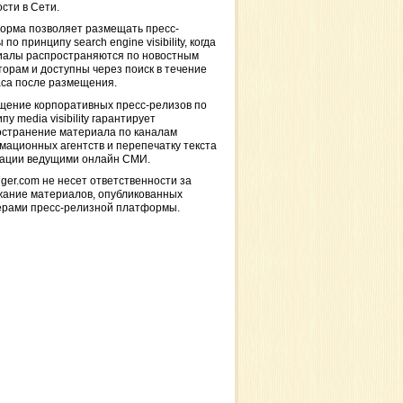
сти в Сети.
орма позволяет размещать пресс-
 по принципу search engine visibility, когда
иалы распространяются по новостным
торам и доступны через поиск в течение
са после размещения.
щение корпоративных пресс-релизов по
пу media visibility гарантирует
остранение материала по каналам
ационных агентств и перепечатку текста
кации ведущими онлайн СМИ.
ger.com не несет ответственности за
жание материалов, опубликованных
ерами пресс-релизной платформы.