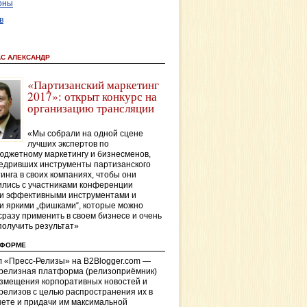
оны
в
АС АЛЕКСАНДР
«Партизанский маркетинг
2017»: открыт конкурс на
организацию трансляции
«Мы собрали на одной сцене
лучших экспертов по
джетному маркетингу и бизнесменов,
едривших инструменты партизанского
инга в своих компаниях, чтобы они
лись с участниками конференции
и эффективными инструментами и
и яркими „фишками“, которые можно
сразу применить в своем бизнесе и очень
получить результат»
ТФОРМЕ
 «Пресс-Релизы» на B2Blogger.com —
-релизная платформа (релизоприёмник)
азмещения корпоративных новостей и
релизов с целью распространения их в
ете и придачи им максимальной