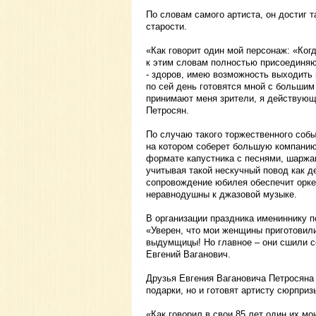
По словам самого артиста, он достиг 
старости.
«Как говорит один мой персонаж: «Когда
к этим словам полностью присоединяюс
- здоров, имею возможность выходить
по сей день готовятся мной с большим 
принимают меня зрители, я действующи
Петросян.
По случаю такого торжественного собы
на котором соберет большую компанию 
формате капустника с песнями, шаржа
учитывая такой нескучный повод как 
сопровождение юбилея обеспечит оркес
неравнодушны к джазовой музыке.
В организации праздника имениннику п
«Уверен, что мои женщины приготовили
выдумщицы! Но главное – они сшили се
Евгений Ваганович.
Друзья Евгения Вагановича Петросяна
подарки, но и готовят артисту сюрпри
«Как говорил в свои 85 лет один их м