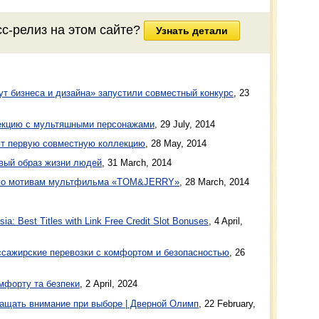
сс-релиз
на этом сайте?
Узнать детали
ут бизнеса и дизайна» запустили совместный конкурс
,
23
екцию с мультяшными персонажами
,
29 July, 2014
ют первую совместную коллекцию
,
28 May, 2014
овый образ жизни людей
,
31 March, 2014
 по мотивам мультфильма «TOM&JERRY»
,
28 March, 2014
a: Best Titles with Link Free Credit Slot Bonuses
, 4 April,
ажирские перевозки с комфортом и безопасностью
, 26
мфорту та безпеки
, 2 April, 2024
ащать внимание при выборе | Дверной Олимп
, 22 February,