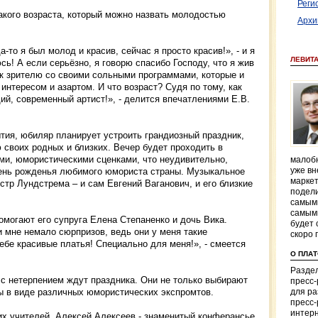
Реги
такого возраста, который можно назвать молодостью
Архи
-то я был молод и красив, сейчас я просто красив!», - и я
ЛЕВИТ
ь! А если серьёзно, я говорю спасибо Господу, что я жив
 к зрителю со своими сольными программами, которые и
интересом и азартом. И что возраст? Судя по тому, как
й, современный артист!», - делится впечатлениями Е.В.
тия, юбиляр планирует устроить грандиозный праздник,
своих родных и близких. Вечер будет проходить в
ми, юмористическими сценками, что неудивительно,
малобю
уже вн
день рожденья любимого юмориста страны. Музыкальное
маркет
тр Лундстрема – и сам Евгений Ваганович, и его близкие
подели
самым
самым
омогают его супруга Елена Степаненко и дочь Вика.
будет 
 мне немало сюрпризов, ведь они у меня такие
скоро 
бе красивые платья! Специально для меня!», - смеется
О ПЛА
Раздел
 с нетерпением ждут праздника. Они не только выбирают
пресс
зы в виде различных юмористических экспромтов.
для р
пресс-
интерн
оих учителей, Алексей Алексеев - знаменитый конферансье