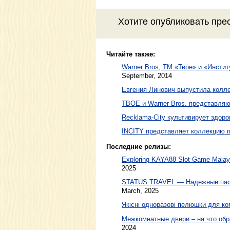
Хотите
опубликовать пре
Читайте также:
Warner Bros, ТМ «Твое» и «Инстит
September, 2014
Евгения Линович выпустила колл
ТВОЕ и Warner Bros. представля
Recklama-City культивирует здор
INCITY представляет коллекцию
Последние релизы:
Exploring KAYA88 Slot Game Malaysi
2025
STATUS TRAVEL — Надежные пасс
March, 2025
Якісні одноразові пелюшки для ко
Межкомнатные двери – на что обр
2024