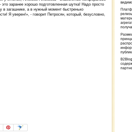
видимо
– это заранее хорошо подготовленная шутка! Надо просто
у в загашнике, а в нужный момент быстренько
Платф
сти! Я уверен!», - говорит Петросян, который, безусловно,
релизы
матер
агрега
получа
Разме
принци
распр
информ
публи
B2Blog
содер
партн