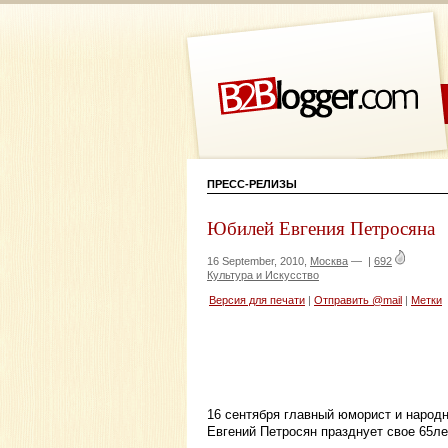
ПРЕСС-РЕЛИЗЫ
Юбилей Евгения Петросяна
16 September, 2010,
Москва
—
|
692
Культура и Искусство
Версия для печати
|
Отправить @mail
|
Метки
16 сентября главный юморист и народ
Евгений Петросян празднует свое 65ле