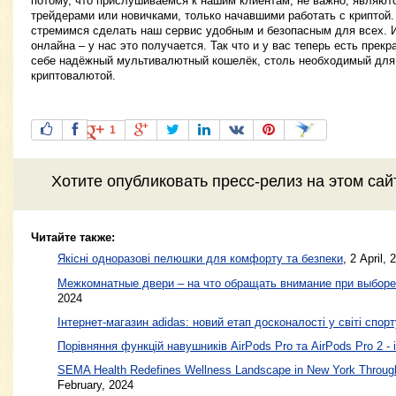
потому, что прислушиваемся к нашим клиентам, не важно, являют
трейдерами или новичками, только начавшими работать с криптой
стремимся сделать наш сервис удобным и безопасным для всех. И
онлайна – у нас это получается. Так что и у вас теперь есть прек
себе надёжный мультивалютный кошелёк, столь необходимый для
криптовалютой.
1
Хотите
опубликовать пресс-релиз
на этом са
Читайте также:
Якісні одноразові пелюшки для комфорту та безпеки
,
2 April, 
Межкомнатные двери – на что обращать внимание при выборе
2024
Інтернет-магазин adidas: новий етап досконалості у світі спорт
Порівняння функцій навушників AirPods Pro та AirPods Pro 2 - 
SEMA Health Redefines Wellness Landscape in New York Through
February, 2024