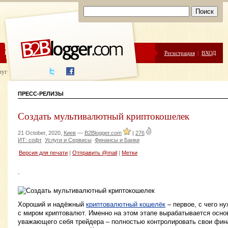
ЦЕНЫ
ПОМОЩЬ
Регистрация
|
ВХОД
луги написания
ПРЕСС-РЕЛИЗЫ
Создать мультивалютный криптокошелек
21 October, 2020,
Киев
—
B2Blogger.com
|
276
ИТ: софт
Услуги и Сервисы
Финансы и Банки
Версия для печати
|
Отправить @mail
|
Метки
.
Хороший и надёжный
криптовалютный кошелёк
– первое, с чего н
с миром криптовалют. Именно на этом этапе вырабатывается осно
уважающего себя трейдера – полностью контролировать свои фина