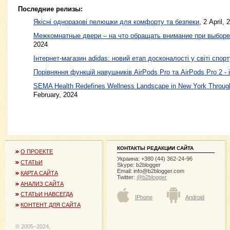
Последние релизы:
Якісні одноразові пелюшки для комфорту та безпеки
, 2 April, 
Межкомнатные двери – на что обращать внимание при выборе
2024
Інтернет-магазин adidas: новий етап досконалості у світі спорт
Порівняння функцій навушників AirPods Pro та AirPods Pro 2 - 
SEMA Health Redefines Wellness Landscape in New York Through
February, 2024
КОНТАКТЫ РЕДАКЦИИ САЙТА
О ПРОЕКТЕ
Украина: +380 (44) 362-24-96
СТАТЬИ
Skype: b2blogger
Email:
info@b2blogger.com
КАРТА САЙТА
Twitter:
@b2blogger
АНАЛИЗ САЙТА
СТАТЬИ НАВСЕГДА
IPhone
Android
КОНТЕНТ ДЛЯ САЙТА
© 2005−2024,