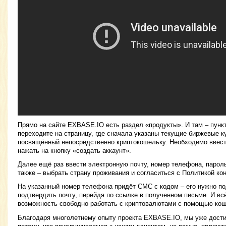
Прямо на сайте EXBASE.IO есть раздел «продукты». И там – пункт
переходите на страницу, где сначала указаны текущие биржевые ку
посвящённый непосредственно криптокошельку. Необходимо ввест
нажать на кнопку «создать аккаунт».
Далее ещё раз ввести электронную почту, номер телефона, пароль
также – выбрать страну проживания и согласиться с Политикой к
На указанный номер телефона придёт СМС с кодом – его нужно по
подтвердить почту, перейдя по ссылке в полученном письме. И вс
возможность свободно работать с криптовалютами с помощью ко
Благодаря многолетнему опыту проекта EXBASE.IO, мы уже достиг