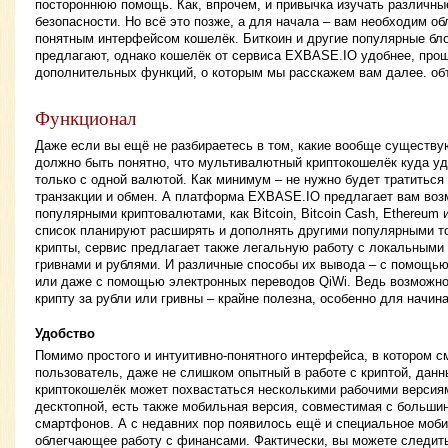
постороннюю помощь. Как, впрочем, и привычка изучать различн
безопасности. Но всё это позже, а для начала – вам необходим о
понятным интерфейсом кошелёк. Биткоин и другие популярные бл
предлагают, однако кошелёк от сервиса EXBASE.IO удобнее, про
дополнительных функций, о которым мы расскажем вам далее. объ
Функционал
Даже если вы ещё не разбираетесь в том, какие вообще существу
должно быть понятно, что мультивалютный криптокошелёк куда уд
только с одной валютой. Как минимум – не нужно будет тратитьс
транзакции и обмен. А платформа EXBASE.IO предлагает вам воз
популярными криптовалютами, как Bitcoin, Bitcoin Cash, Ethereum и
список планируют расширять и дополнять другими популярными т
крипты, сервис предлагает также легальную работу с локальным
гривнами и рублями. И различные способы их вывода – с помощью
или даже с помощью электронных переводов QiWi. Ведь возможно
крипту за рубли или гривны – крайне полезна, особенно для начи
Удобство
Помимо простого и интуитивно-понятного интерфейса, в котором 
пользователь, даже не слишком опытный в работе с криптой, дан
криптокошелёк может похвастаться несколькими рабочими версия
десктопной, есть также мобильная версия, совместимая с больш
смартфонов. А с недавних пор появилось ещё и специальное моб
облегчающее работу с финансами. Фактически, вы можете следить