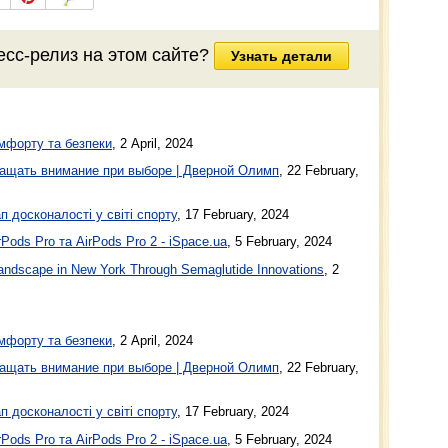
есс-релиз на этом сайте?
Узнать детали
мфорту та безпеки
,
2 April, 2024
ащать внимание при выборе | Дверной Олимп
,
22 February,
п досконалості у світі спорту
,
17 February, 2024
Pods Pro та AirPods Pro 2 - iSpace.ua
,
5 February, 2024
ndscape in New York Through Semaglutide Innovations
,
2
мфорту та безпеки
, 2 April, 2024
ащать внимание при выборе | Дверной Олимп
, 22 February,
п досконалості у світі спорту
, 17 February, 2024
Pods Pro та AirPods Pro 2 - iSpace.ua
, 5 February, 2024