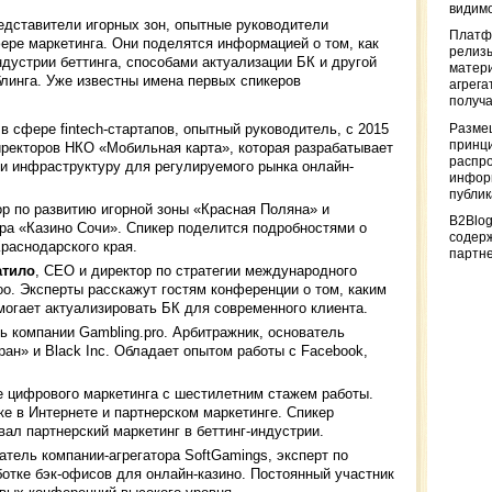
видимо
едставители игорных зон, опытные руководители
Платф
ере маркетинга. Они поделятся информацией о том, как
релизы
ндустрии беттинга, способами актуализации БК и другой
матер
линга. Уже известны имена первых спикеров
агрега
получа
 в сфере fintech-стартапов, опытный руководитель, с 2015
Разме
принци
иректоров НКО «Мобильная карта», которая разрабатывает
распр
и инфраструктуру для регулируемого рынка онлайн-
информ
публи
ор по развитию игорной зоны «Красная Поляна» и
B2Blog
ра «Казино Сочи». Спикер поделится подробностями о
содер
Краснодарского края.
партн
атило
, CEO и директор по стратегии международного
hoo. Эксперты расскажут гостям конференции о том, каким
могает актуализировать БК для современного клиента.
ь компании Gambling.pro. Арбитражник, основатель
ан» и Black Inc. Обладает опытом работы с Facebook,
ре цифрового маркетинга с шестилетним стажем работы.
ке в Интернете и партнерском маркетинге. Спикер
вал партнерский маркетинг в беттинг-индустрии.
атель компании-агрегатора SoftGamings, эксперт по
ботке бэк-офисов для онлайн-казино. Постоянный участник