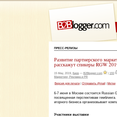
ПРЕСС-РЕЛИЗЫ
Развитие партнерского марке
расскажут спикеры RGW 201
15 May, 2019,
Киев
—
B2Blogger.com
|
155
Маркетинг, Реклама и PR
Версия для печати
|
Отправить @mail
|
Метки
6-7 июня в Москве состоится Russian
посвященная перспективам гемблинга.
игорного бизнеса организовывает комп
Участники выставки