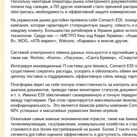
Поскольку некоторые операторы рынка электронного документообо
попали под санкции, а ПО других компаний стало причиной распро
обострилась необходимость в эффективной защите коммерческих
На украинском рынке достойно проявила себя Comarch EDI, позиц
компания, которая гарантирует стопроцентную защиту, гибкость и
каждому клиенту. Большинство ритейлеров в Украине давно исполь
технологии. Среди них — «МЕТРО Кеш энд Керри Украина», «Ашан
В», WOG, «АТБ-маркет», Watsons, «Караван» и многие другие.
Системой электронного обмена данных пользуются и крупнейшие у
такие как: Roshen, «Конти», «Ласунка», «Санта Бремор», «Славути
Интегрируя инновационные IT-системы для бизнеса, Comarch EDI 
существенно сократить расходы, ускорить и обезопасить обмен и
цепочку поставок и поддерживать эффективную связь между парт
Платформа берет на себя полную ответственность за контроль все
анализа документов, проводя также мониторинг статусов документ
и т. п. Именно EDI обеспечивает своевременную и точную переда
между партнерами. При этом гарантируется максимальная безопас
конфиденциальность. Это является базисом работы компании Coma
60% успешных и масштабных украинских бизнес-игроков.
Охватывая самые важные экономические отрасли, такие как банко
телекоммуникации, госуправление, коммунальное хозяйство и стр
становится все более востребованной на рынке. Более 3 тысяч кл
сегмента достойно оценили эффективность и доступность облачны