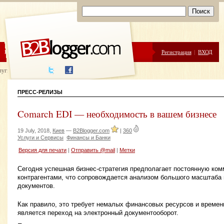
ЦЕНЫ
ПОМОЩЬ
Регистрация
|
ВХОД
луги написания
ПРЕСС-РЕЛИЗЫ
Comarch EDI — необходимость в вашем бизнесе
19 July, 2018,
Киев
—
B2Blogger.com
|
360
Услуги и Сервисы
Финансы и Банки
Версия для печати
|
Отправить @mail
|
Метки
Сегодня успешная бизнес-стратегия предполагает постоянную ко
контрагентами, что сопровождается анализом большого масштаба
документов.
Как правило, это требует немалых финансовых ресурсов и време
является переход на электронный документооборот.