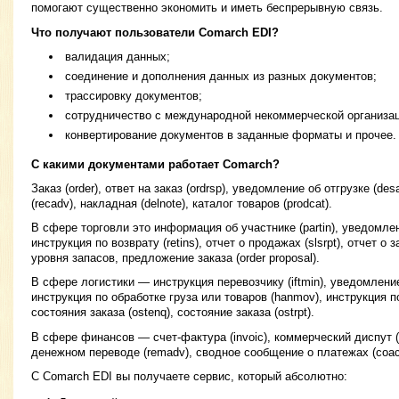
помогают существенно экономить и иметь беспрерывную связь.
Что получают пользователи Comarch EDI?
валидация данных;
соединение и дополнения данных из разных документов;
трассировку документов;
сотрудничество с международной некоммерческой организац
конвертирование документов в заданные форматы и прочее.
С какими документами работает Comarch?
Заказ (order), ответ на заказ (ordrsp), уведомление об отгрузке (d
(recadv), накладная (delnote), каталог товаров (prodcat).
В сфере торговли это информация об участнике (partin), уведомлен
инструкция по возврату (retins), отчет о продажах (slsrpt), отчет о з
уровня запасов, предложение заказа (order proposal).
В сфере логистики — инструкция перевозчику (iftmin), уведомление
инструкция по обработке груза или товаров (hanmov), инструкция по
состояния заказа (ostenq), состояние заказа (ostrpt).
В сфере финансов — счет-фактура (invoic), коммерческий диспут 
денежном переводе (remadv), сводное сообщение о платежах (coac
С Comarch EDI вы получаете сервис, который абсолютно: