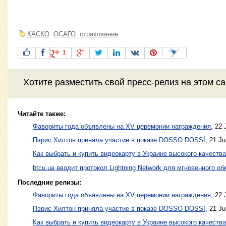
КАСКО
ОСАГО
страхование
1
Хотите разместить свой пресс-релиз на этом с
Читайте также:
Фавориты года объявлены на XV церемонии награждения
,
22 
Пэрис Хилтон приняла участие в показе DOSSO DOSSİ
,
21 Ju
Как выбрать и купить видеокарту в Украине высокого качества
btcu.ua вводит протокол Lightning Network для мгновенного обм
Последние релизы:
Фавориты года объявлены на XV церемонии награждения
, 22 
Пэрис Хилтон приняла участие в показе DOSSO DOSSİ
, 21 J
Как выбрать и купить видеокарту в Украине высокого качества