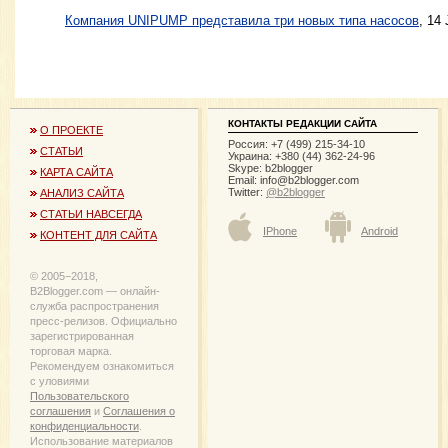
Компания UNIPUMP представила три новых типа насосов
, 14
КОНТАКТЫ РЕДАКЦИИ САЙТА
О ПРОЕКТЕ
Россия: +7 (499) 215-34-10
СТАТЬИ
Украина: +380 (44) 362-24-96
Skype: b2blogger
КАРТА САЙТА
Email:
info@b2blogger.com
Twitter:
@b2blogger
АНАЛИЗ САЙТА
СТАТЬИ НАВСЕГДА
IPhone
Android
КОНТЕНТ ДЛЯ САЙТА
© 2005−2018,
B2Blogger.com — онлайн-
служба распространения
пресс-релизов. Официально
зарегистрированная
торговая марка.
Рекомендуем ознакомиться
с уловиями
Пользовательского
соглашения
и
Соглашения о
конфиденциальности
.
Использование материалов