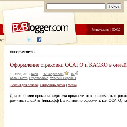
ЦЕНЫ
ПОМОЩЬ
Регистрация
|
ВХОД
луги написания
ПРЕСС-РЕЛИЗЫ
Оформление страховки ОСАГО и КАСКО в онлай
18 June, 2018,
Киев
—
B2Blogger.com
|
87
Авто и Мото
Страхование
Услуги и Сервисы
Версия для печати
|
Отправить @mail
|
Метки
Для экономии времени водители предпочитают оформлять страхо
режиме: на сайте Тинькофф Банка можно оформить как ОСАГО, т