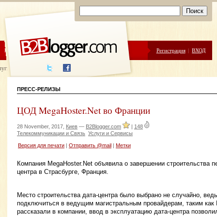
ЦЕНЫ
ПОМОЩЬ
Регистрация
|
ВХОД
луги написания
ПРЕСС-РЕЛИЗЫ
ЦОД MegaHoster.Net во Франции
28 November, 2017,
Киев
—
B2Blogger.com
|
148
Телекоммуникации и Связь
Услуги и Сервисы
Версия для печати
|
Отправить @mail
|
Метки
Компания MegaHoster.Net объявила о завершении строительства пе
центра в Страсбурге, Франция.
Место строительства дата-центра было выбрано не случайно, вед
подключиться в ведущим магистральным провайдерам, таким как Le
рассказали в компании, ввод в эксплуатацию дата-центра позволи