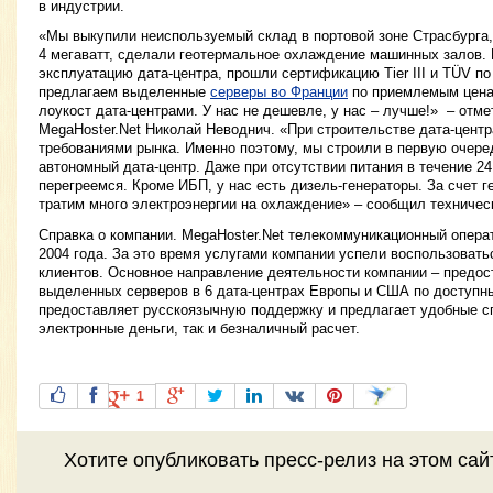
в индустрии.
«Мы выкупили неиспользуемый склад в портовой зоне Страсбурга,
4 мегаватт, сделали геотермальное охлаждение машинных залов. 
эксплуатацию дата-центра, прошли сертификацию Tier III и TÜV по
предлагаем выделенные
серверы во Франции
по приемлемым цена
лоукост дата-центрами. У нас не дешевле, у нас – лучше!» – отм
MegaHoster.Net Николай Неводнич. «При строительстве дата-цент
требованиями рынка. Именно поэтому, мы строили в первую очере
автономный дата-центр. Даже при отсутствии питания в течение 24
перегреемся. Кроме ИБП, у нас есть дизель-генераторы. За счет г
тратим много электроэнергии на охлаждение» – сообщил техничес
Справка о компании. MegaHoster.Net телекоммуникационный опера
2004 года. За это время услугами компании успели воспользоват
клиентов. Основное направление деятельности компании – предос
выделенных серверов в 6 дата-центрах Европы и США по доступн
предоставляет русскоязычную поддержку и предлагает удобные сп
электронные деньги, так и безналичный расчет.
1
Хотите
опубликовать пресс-релиз
на этом са