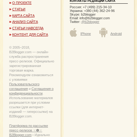
КОНТАКТЫ РЕДАКЦИИ САЙТА
О ПРОЕКТЕ
Россия: +7 (499) 215-34-10
СТАТЬИ
Украина: +380 (44) 362-24-96
Skype: b2blogger
КАРТА САЙТА
Email:
info@b2blogger.com
Twitter:
@b2blogger
АНАЛИЗ САЙТА
СТАТЬИ НАВСЕГДА
IPhone
Android
КОНТЕНТ ДЛЯ САЙТА
© 2005−2018,
B2Blogger.com — онлайн-
служба распространения
пресс-релизов. Официально
зарегистрированная
торговая марка.
Рекомендуем ознакомиться
с уловиями
Пользовательского
соглашения
и
Соглашения о
конфиденциальности
.
Использование материалов
разрешается при условии
ссылки (для интернет-
изданий — гиперссылки) на
B2Blogger.com.
Платформа по рассылке
пресс-релизов ☜❶☞
B2Blogger.com
› Идеально