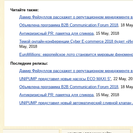
Читайте также:
Дамир Фейзуллов расскажет о репутационном менеджменте в
Объявлена программа B2B Communication Forum 2018
,
18 May
Антикризисный PR: памятка для спикера
,
15 May, 2018
Темой онлайн-конференции Cyber E-commerce 2018 будет «Инт
May, 2018
EuroMillions: европейское лото становится мировым феномен
Последние релизы:
Дамир Фейзуллов расскажет о репутационном менеджменте в
UNIPUMP представил новые насосы ЕСО MAXI 5"
, 22 May, 20
Объявлена программа B2B Communication Forum 2018
, 18 May
Антикризисный PR: памятка для спикера
, 15 May, 2018
UNIPUMP представил новый автоматический сливной клапан