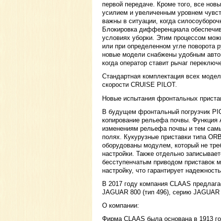
первой передаче. Кроме того, все но
усилием и увеличенным уровнем чувст
важны в ситуации, когда силосоубороч
Блокировка дифференциала обеспечив
условиях уборки. Этим процессом можн
или при определенном угле поворота р
новые модели снабжены удобным автом
когда оператор ставит рычаг переключ
Стандартная комплектация всех моде
скорости CRUISE PILOT.
Новые испытания фронтальных приста
В будущем фронтальный погрузчик PI
копирование рельефа почвы. Функция
изменениям рельефа почвы и тем сам
полях. Кукурузные приставки типа OR
оборудованы модулем, который не тре
настройки. Также отдельно записывает
бесступенчатым приводом приставок м
настройку, что гарантирует надежност
В 2017 году компания CLAAS предлаг
JAGUAR 800 (тип 496), серию JAGUAR 9
О компании:
Фирма CLAAS была основана в 1913 год