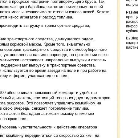
агрега
тся в процессе настройки противорежущего бруса. Так,
получа
змельчающего барабана остается неизменным по всей
поток массы независимо от степени износа ножей. Кстати,
Разме
тся износ агрегатов и расход топлива.
принци
распр
роизводить выгрузку в транспортные средства,
информ
публи
B2Blog
ие транспортного средства, движущегося рядом,
содер
ями кормовой массы. Кроме того, значительно
партн
операторов транспортного средства и силосоуборочного
, установленная на силосопроводе, на протяжении всего
оматически настраивает направление выгрузки и степень
 поддерживает выгрузку в транспортные средства,
используется во время заезда на поле и при работе на
меру и форме, участках одного поля.
900 обеспечивает повышенный комфорт и удобство
Новый двигатель, состоящий теперь из двух гидромоторов
ла оборотов. Это позволяет управлять комбайном на
 в свою очередь, снижает потребление топлива.
остигается благодаря автоматическому снижению
а на краю поля.
й уровень чувствительности к действиям оператора
ет комбайну передвигаться со скоростью 22 км/ч на