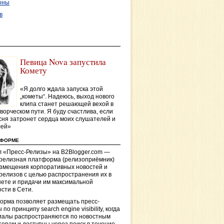
оны
в
Певица Nova запустила
Комету
«Я долго ждала запуска этой
„кометы“. Надеюсь, выход нового
клипа станет решающей вехой в
ворческом пути. Я буду счастлива, если
сня затронет сердца моих слушателей и
лей»
ТФОРМЕ
 «Пресс-Релизы» на B2Blogger.com —
-релизная платформа (релизоприёмник)
азмещения корпоративных новостей и
релизов с целью распространения их в
ете и придачи им максимальной
сти в Сети.
орма позволяет размещать пресс-
 по принципу search engine visibility, когда
иалы распространяются по новостным