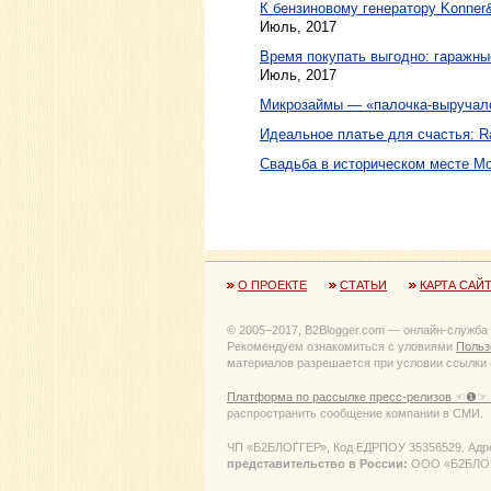
К бензиновому генератору Konne
Июль, 2017
Время покупать выгодно: гаражн
Июль, 2017
Микрозаймы — «палочка-выручало
Идеальное платье для счастья: Ra
Свадьба в историческом месте М
О ПРОЕКТЕ
СТАТЬИ
КАРТА САЙ
© 2005−2017, B2Blogger.com — онлайн-служба
Рекомендуем ознакомиться с уловиями
Польз
материалов разрешается при условии ссылки (
Платформа по рассылке пресс-релизов ☜❶☞ 
распространить сообщение компании в СМИ.
ЧП «Б2БЛОГГЕР», Код ЕДРПОУ 35356529. Адрес:
представительство в России:
ООО «Б2БЛОГГЕ