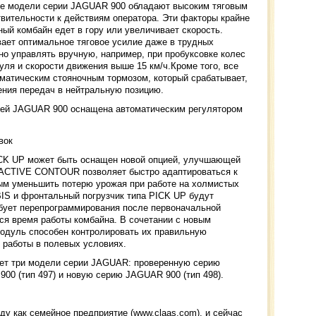
вые модели серии JAGUAR 900 обладают высоким тяговым
вительности к действиям оператора. Эти факторы крайне
ный комбайн едет в гору или увеличивает скорость.
ает оптимальное тяговое усилие даже в трудных
о управлять вручную, например, при пробуксовке колес
уля и скорости движения выше 15 км/ч.Кроме того, все
атическим стояночным тормозом, который срабатывает,
ения передач в нейтральную позицию.
лей JAGUAR 900 оснащена автоматическим регулятором
вок
CK UP может быть оснащен новой опцией, улучшающей
 ACTIVE CONTOUR позволяет быстро адаптироваться к
ым уменьшить потерю урожая при работе на холмистых
BIS и фронтальный погрузчик типа PICK UP будут
бует перепрограммирования после первоначальной
ся время работы комбайна. В сочетании с новым
одуль способен контролировать их правильную
ь работы в полевых условиях.
ает три модели серии JAGUAR: проверенную серию
00 (тип 497) и новую серию JAGUAR 900 (тип 498).
у как семейное предприятие (www.claas.com), и сейчас