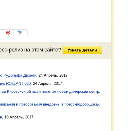
есс-релиз на этом сайте?
Узнать детали
ью Рудольфа Дизеля
,
24 Апрель, 2017
щик ROLLANT 620
,
24 Апрель, 2017
тва Кировской области посетил новый дилерский центр
,
овязания и прессования внедрены в пресс-подборщиках
йн
,
10 Апрель, 2017