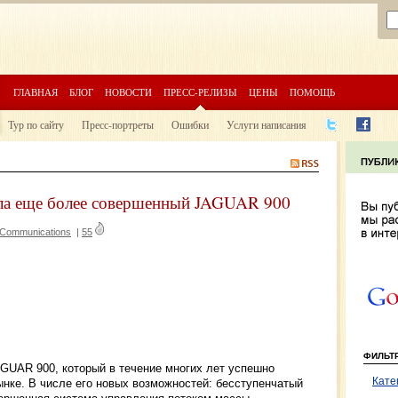
ГЛАВНАЯ
БЛОГ
НОВОСТИ
ПРЕСС-РЕЛИЗЫ
ЦЕНЫ
ПОМОЩЬ
Тур по сайту
Пресс-портреты
Ошибки
Услуги написания
а еще более совершенный JAGUAR 900
Communications
|
55
ФИЛЬТ
UAR 900, который в течение многих лет успешно
Кате
нке. В числе его новых возможностей: бесступенчатый