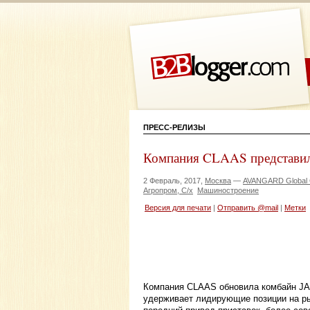
ПРЕСС-РЕЛИЗЫ
Компания CLAAS представил
2 Февраль, 2017,
Москва
—
AVANGARD Global 
Агропром, С/х
Машиностроение
Версия для печати
|
Отправить @mail
|
Метки
Компания CLAAS обновила комбайн JAG
удерживает лидирующие позиции на ры