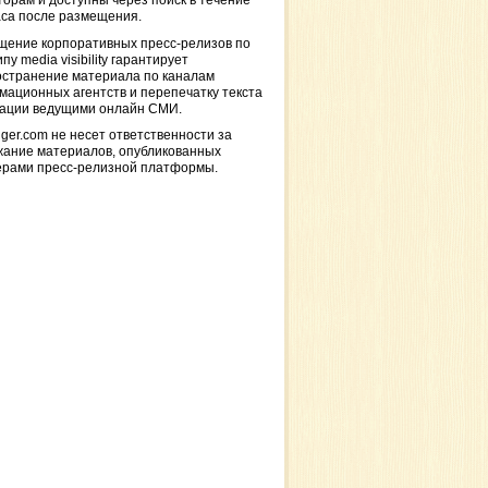
торам и доступны через поиск в течение
са после размещения.
щение корпоративных пресс-релизов по
пу media visibility гарантирует
остранение материала по каналам
ационных агентств и перепечатку текста
кации ведущими онлайн СМИ.
ger.com не несет ответственности за
жание материалов, опубликованных
ерами пресс-релизной платформы.