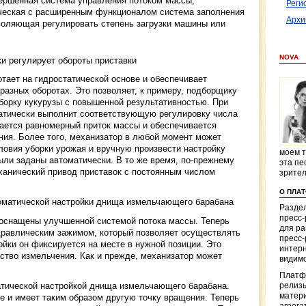
вершенная система управления потоком массы,
Реги
ческая с расширенным функционалом система заполнения
Архи
воляющая регулировать степень загрузки машины или
NOVA
и регулирует обороты приставки
тает на гидростатической основе и обеспечивает
азных оборотах. Это позволяет, к примеру, подборщику
борку кукурузы с повышенной результативностью. При
атически выполнит соответствующую регулировку числа
дается равномерный приток массы и обеспечивается
ния. Более того, механизатор в любой момент может
ловия уборки урожая и вручную произвести настройку
моем т
ыли заданы автоматически. В то же время, по-прежнему
эта пе
анический привод приставок с постоянным числом
зрите
О ПЛА
оматической настройки днища измельчающего барабана
Раздел
пресс
оснащены улучшенной системой потока массы. Теперь
для р
дравлическим зажимом, который позволяет осуществлять
пресс-
ойки он фиксируется на месте в нужной позиции. Это
интерн
ство измельчения. Как и прежде, механизатор может
видимо
Платф
атической настройкой днища измельчающего барабана.
релизы
матер
е и имеет таким образом другую точку вращения. Теперь