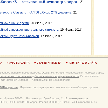
r&Sohnen KS — автомобильный компрессор в подарок
, 21
ые ворота Classic от «АЛЮТЕХ» до 24% дешевле
, 21
чка» в наше время
, 20 Июль, 2017
finad запускает виртуального стилиста
, 19 Июль, 2017
осквы будет незабываемой
, 17 Июль, 2017
ТА
АНАЛИЗ САЙТА
СТАТЬИ НАВСЕГДА
КОНТЕНТ ДЛЯ САЙТА
 распространения пресс-релизов. Официально зарегистрированная торговая марка.
овательского соглашения
и
Соглашения о конфиденциальности
. Использование
для интернет-изданий — гиперссылки) на B2Blogger.com.
B2Blogger.com
› Идеально подходит для тех случаев, когда необходимо срочно
 Украина, 54000, г. Николаев, ул. Декабристов, 41/12.
Коммерческое
Р», ОКПО 37844158, Адрес: Россия, 390000, г. Рязань, ул. Пожалостина, 46.