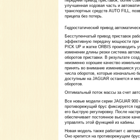
передний привод приставок, более со
улучшенная ходовая часть и автомати
транспортных средств AUTO FILL, поз
прицепа без потерь.
Гидростатический привод автоматическ
Бесступенчатый привод приставок рабо
эффективную передачу мощности при р
PICK UP и жатке ORBIS производить у
изменении длины резки система автом
оборотов приставки. В результате соз
неизменно хорошее качество измельче
принять во внимание изменившиеся ус
числа оборотов, которые изначально б
доступным на JAGUAR останется и мех
оборотов.
Оптимальный поток массы за счет авт
Все новые модели серии JAGUAR 900 
противорежущий брус фиксируется ги
его быструю регулировку. После настр
обеспечивает постоянное высокое каче
управлять этой функцией из кабины.
Новая модель также работает с автом
Оно крепится на противорежущем брус