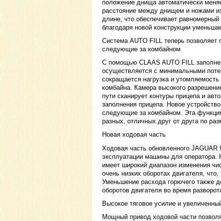
положение днища автоматически меняе
расстояние между днищем и ножами и
длине, что обеспечивает равномерный 
благодаря новой конструкции уменьшае
Система AUTO FILL теперь позволяет п
следующие за комбайном
С помощью CLAAS AUTO FILL заполнен
осуществляется с минимальными потер
сокращается нагрузка и утомляемость 
комбайна. Камера высокого разрешения
пути сканирует контуры прицепа и авт
заполнения прицепа. Новое устройство
следующие за комбайном. Эта функция 
разных, отличных друг от друга по раз
Новая ходовая часть
Ходовая часть обновленного JAGUAR 
эксплуатации машины для оператора. 
имеет широкий диапазон изменения чис
очень низких оборотах двигателя, что,
Уменьшение расхода горючего также д
оборотов двигателя во время разворот
Высокое тяговое усилие и увеличенны
Мощный привод ходовой части позволя