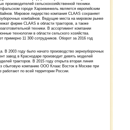
ых производителей сельскохозяйственной техники.
тфальском городе Харзевинкель является европейским
байнов. Мировое лидерство компания CLAAS сохраняет
моуборочных комбайнов. Ведущие места на мировом рынке
лежат фирме CLAAS в области тракторов, а также
заготовительной техники. В ассортимент компании
нные технологии в области сельского хозяйства.
т примерно 11 300 сотрудников. Оборот за 2016 год
да. В 2003 году было начато производство зерноуборочных
ент завод в Краснодаре производит девять моделей
делей тракторов. В 2015 году открыта вторая линия
рез сбытовую компанию ООО Клаас Восток в Москве при
е работают по всей территории России.