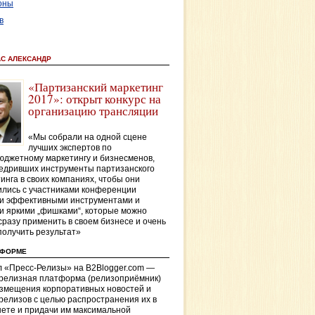
оны
в
АС АЛЕКСАНДР
«Партизанский маркетинг
2017»: открыт конкурс на
организацию трансляции
«Мы собрали на одной сцене
лучших экспертов по
джетному маркетингу и бизнесменов,
едривших инструменты партизанского
инга в своих компаниях, чтобы они
лись с участниками конференции
и эффективными инструментами и
и яркими „фишками“, которые можно
сразу применить в своем бизнесе и очень
получить результат»
ТФОРМЕ
 «Пресс-Релизы» на B2Blogger.com —
-релизная платформа (релизоприёмник)
азмещения корпоративных новостей и
релизов с целью распространения их в
ете и придачи им максимальной