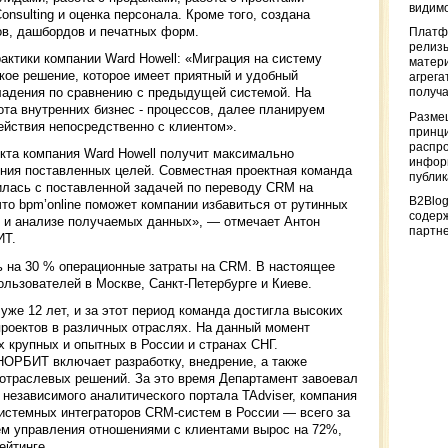
видимо
onsulting и оценка персонала. Кроме того, создана
ов, дашбордов и печатных форм.
Платф
релизы
рактики компании Ward Howell: «Миграция на систему
матер
бкое решение, которое имеет приятный и удобный
агрега
ладения по сравнению с предыдущей системой. На
получа
та внутренних бизнес - процессов, далее планируем
Разме
ействия непосредственно с клиентом».
принци
распр
екта компания Ward Howell получит максимально
информ
ния поставленных целей. Совместная проектная команда
публи
лась с поставленной задачей по переводу CRM на
B2Blog
что bpm’online поможет компании избавиться от рутинных
содер
е и анализе получаемых данных», — отмечает Антон
партн
ИТ.
ть на 30 % операционные затраты на CRM. В настоящее
ользователей в Москве, Санкт-Петербурге и Киеве.
е 12 лет, и за этот период команда достигла высоких
проектов в различных отраслях. На данный момент
 крупных и опытных в России и странах СНГ.
ОРБИТ включает разработку, внедрение, а также
 отраслевых решений. За это время Департамент завоевал
 независимого аналитического портала TAdviser, компания
стемных интеграторов CRM-систем в России — всего за
м управления отношениями с клиентами вырос на 72%,
ейтинге.