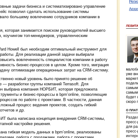
Реги
овные задачи бизнеса и систематизировано управление
Архи
фейс позволил сделать использование системы
овало большему вовлечению сотрудников компании в
ЛЕВИТ
ия, которая занимается поиском руководителей высшего
в, коучингом топ-менеджеров, управленческим
ard Howell был необходим оптимальный инструмент для
работы. Для реализации данной задачи выбирали
повысить вовлеченность специалистов компании в работу
вность бизнес-процессов в целом. Кроме того, миграция
малобю
дачу оптимизации операционных затрат на CRM-систему.
уже вн
ественно новый уровень было принято решение об
маркет
подели
 — разработки группы компаний Terrasoft. Для
самым
ач выбрана компания НОРБИТ, которая предложила
самым
трументы и бизнес-процессы в bpm’online, позволяющие
будет 
оцессов по работе с проектами. В частности, данная
скоро 
ложный процесс ведения проектов, создать гибкий
отчетов и др.
О ПЛА
Раздел
БИТ была написана концепция внедрения CRM-системы,
пресс
тапной настройке решения.
для р
пресс-
ана гибкая модель данных в bpm’online, реализованы
интерн
 лидами, работа с продажами, работа с проектами