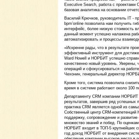
Executive Search, работа с проектами C
базовая аналитика на основании отчет
Василий Крючков, руководитель IT - п
bpm’online позволила нам получить ги
интерфейс, более низкую стоимость в
данный момент успешно налажена рабо
автоматизировать и процессы взаимод
«Искренне рады, что в результате про
эффективный инструмент для достиже
Ward Howell и НОРБИТ успешно справи
качественно новый уровень. Уверены, 
операций и сфокусироваться на работ
Чехонин, генеральный директор НОРБ
Кроме того, система позволила cнизи
время в системе работают около 100 п
Департаменту CRM компании НОРБИТ уж
результатов, завершив ряд успешных 
практика CRM является одной из самых
Собственный центр CRM-компетенций Н
поддержку, сопровождение и развитие
множество званий и побед. По оценкам
НОРБИТ входит в ТОП-5 крупнейших си
год доход НОРБИТ от внедрения систе
обеспечив компании высокое место в р