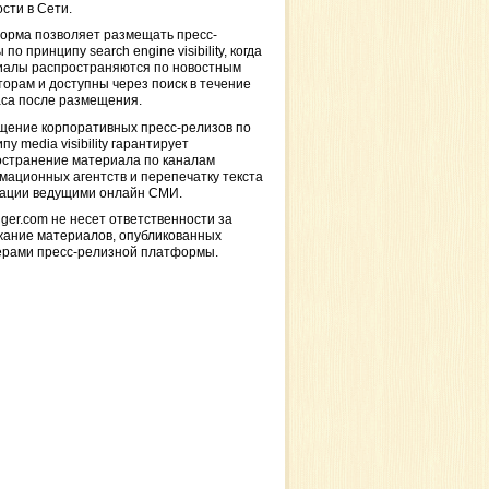
сти в Сети.
орма позволяет размещать пресс-
 по принципу search engine visibility, когда
иалы распространяются по новостным
торам и доступны через поиск в течение
са после размещения.
щение корпоративных пресс-релизов по
пу media visibility гарантирует
остранение материала по каналам
ационных агентств и перепечатку текста
кации ведущими онлайн СМИ.
ger.com не несет ответственности за
жание материалов, опубликованных
ерами пресс-релизной платформы.