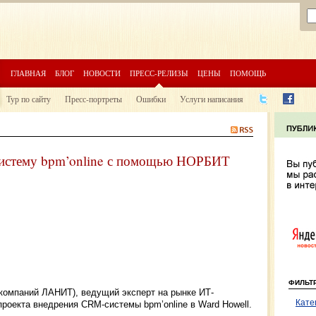
ГЛАВНАЯ
БЛОГ
НОВОСТИ
ПРЕСС-РЕЛИЗЫ
ЦЕНЫ
ПОМОЩЬ
Тур по сайту
Пресс-портреты
Ошибки
Услуги написания
 систему bpm’online с помощью НОРБИТ
ФИЛЬТ
компаний ЛАНИТ), ведущий эксперт на рынке ИТ-
Кате
проекта внедрения CRM-системы bpm’online в Ward Howell.