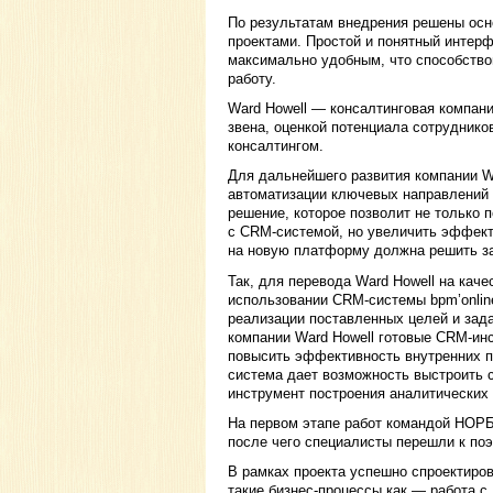
По результатам внедрения решены осн
проектами. Простой и понятный интер
максимально удобным, что способств
работу.
Ward Howell — консалтинговая компан
звена, оценкой потенциала сотруднико
консалтингом.
Для дальнейшего развития компании W
автоматизации ключевых направлений 
решение, которое позволит не только 
с CRM-системой, но увеличить эффекти
на новую платформу должна решить за
Так, для перевода Ward Howell на кач
использовании CRM-системы bpm’online
реализации поставленных целей и зад
компании Ward Howell готовые CRM-инс
повысить эффективность внутренних пр
система дает возможность выстроить с
инструмент построения аналитических 
На первом этапе работ командой НОР
после чего специалисты перешли к поэ
В рамках проекта успешно спроектиров
такие бизнес-процессы как — работа с