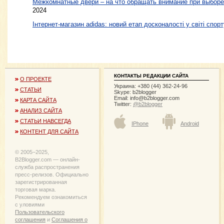
Межкомнатные двери – на что обращать внимание при выборе
2024
Інтернет-магазин adidas: новий етап досконалості у світі спорт
КОНТАКТЫ РЕДАКЦИИ САЙТА
О ПРОЕКТЕ
Украина: +380 (44) 362-24-96
СТАТЬИ
Skype: b2blogger
Email:
info@b2blogger.com
КАРТА САЙТА
Twitter:
@b2blogger
АНАЛИЗ САЙТА
СТАТЬИ НАВСЕГДА
IPhone
Android
КОНТЕНТ ДЛЯ САЙТА
© 2005−2025,
B2Blogger.com — онлайн-
служба распространения
пресс-релизов. Официально
зарегистрированная
торговая марка.
Рекомендуем ознакомиться
с уловиями
Пользовательского
соглашения
и
Соглашения о