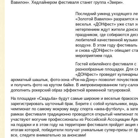
Вавилон». Хедлайнером фестиваля станет группа «Звери».
Последний уикенд уходящего ле
«Золотой Вавилон» разразится 
веселья. «ДОНфест» уже стал х
нетерпением ждут жители донск
праздником, где собираются дес
любителей качественной музыки
воздухе. В этом году фестиваль
и снова «ДОНфест» обещает ст
мероприятием года.
Гостей юбилейного фестиваля с
разнообразные площадки. Для с
«ДОНфест» проведет кулинарный
ароматный шашлык, фото-зона «Рок-на-Дону» позволит почувство
и получить фото на крутом байке. В импровизированном тату-сало
дополнить рокерский образ эффектной временной татуировкой.
На площадке «Свадьба» будут самые широкие и веселые бракосоче
зарегистрировать шуточный брак. Берите с собой купальники, ве
чемпионат по самому мокрому виду спорта «аква-футболу», а зате
рамках фестиваля традиционно проводится открытый чемпионат по
участвуют могучие профессионалы из Российской Ассоциации А
на подарки и в этом году на территории фестиваля пройдет акция н
итогам которой, победители получат уникальные супер-призы от б
все, следите внимательно за анонсами!