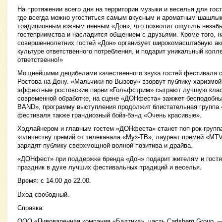
На протяжении всего дня на территории музыки и веселья для гос
где всегда можно угоститься самым вкусным и ароматным шашлыко
традиционным южным пенным «Дон», что позволит ощутить незаб
гостеприимства и насладится общением с друзьями. Кроме того, 
совершеннолетних гостей «Дон» организует широкомасштабную ак
культуре ответственного потребления, и подарит уникальный колл
ответственно!»
Мощнейшими децибелами качественного звука гостей фестиваля с
Ростова-на-Дону. «Мальчики по Вызову» взорвут публику харизмо
эффектные ростовские парни «Гольфстрим» сыграют лучшую клас
современной обработке, на сцене «ДОНфеста» зажжет бесподобн
BAND», программу выступления продолжит блистательная группа
фестиваля также грандиозный бойз-бэнд «Очень красивые».
Хэдлайнером и главным гостем «ДОНфеста» станет поп рок-групп
количеству премий от телеканала «Муз-ТВ», лауреат премий «MTV
зарядят публику сверхмощной волной позитива и драйва.
«ДОНфест» при поддержке бренда «Дон» подарит жителям и гост
праздник в духе лучших фестивальных традиций и веселья.
Время: с 14.00 до 22.00.
Вход свободный.
Справка:
ООО «Пивоваренная компания «Балтика», часть Carlsberg Group, 