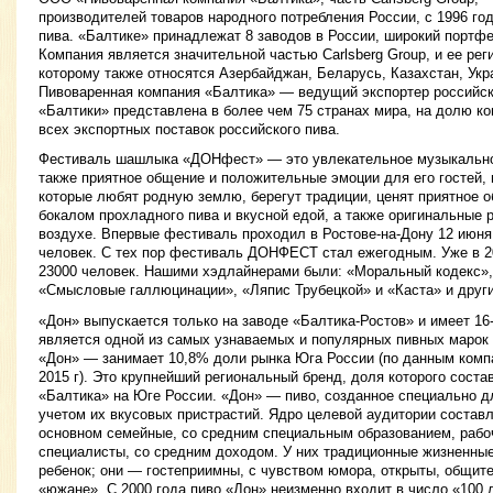
производителей товаров народного потребления России, с 1996 г
пива. «Балтике» принадлежат 8 заводов в России, широкий портф
Компания является значительной частью Carlsberg Group, и ее рег
которому также относятся Азербайджан, Беларусь, Казахстан, Укра
Пивоваренная компания «Балтика» — ведущий экспортер российск
«Балтики» представлена в более чем 75 странах мира, на долю к
всех экспортных поставок российского пива.
Фестиваль шашлыка «ДОНфест» — это увлекательное музыкально-
также приятное общение и положительные эмоции для его гостей,
которые любят родную землю, берегут традиции, ценят приятное 
бокалом прохладного пива и вкусной едой, а также оригинальные 
воздухе. Впервые фестиваль проходил в Ростове-на-Дону 12 июня 
человек. С тех пор фестиваль ДОНФЕСТ стал ежегодным. Уже в 20
23000 человек. Нашими хэдлайнерами были: «Моральный кодекс»,
«Смысловые галлюцинации», «Ляпис Трубецкой» и «Каста» и други
«Дон» выпускается только на заводе «Балтика-Ростов» и имеет 1
является одной из самых узнаваемых и популярных пивных марок
«Дон» — занимает 10,8% доли рынка Юга России (по данным комп
2015 г). Это крупнейший региональный бренд, доля которого сост
«Балтика» на Юге России. «Дон» — пиво, созданное специально д
учетом их вкусовых пристрастий. Ядро целевой аудитории составл
основном семейные, со средним специальным образованием, рабо
специалисты, со средним доходом. У них традиционные жизненные 
ребенок; они — гостеприимны, с чувством юмора, открыты, общит
«южане». С 2000 года пиво «Дон» неизменно входит в число «100 