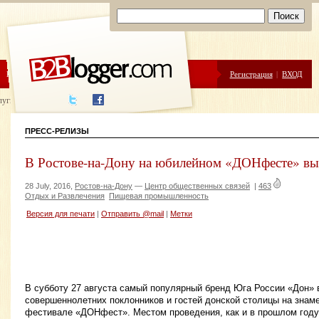
ЦЕНЫ
ПОМОЩЬ
Регистрация
|
ВХОД
луги написания
ПРЕСС-РЕЛИЗЫ
В Ростове-на-Дону на юбилейном «ДОНфесте» вы
28 July, 2016,
Ростов-на-Дону
—
Центр общественных связей
|
463
Отдых и Развлечения
Пищевая промышленность
Версия для печати
|
Отправить @mail
|
Метки
В субботу 27 августа самый популярный бренд Юга России «Дон» в
совершеннолетних поклонников и гостей донской столицы на зна
фестивале «ДОНфест». Местом проведения, как и в прошлом году