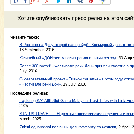
1
Хотите
опубликовать пресс-релиз
на этом са
Читайте также:
В Ростове-на-Дону второй раз пройдёт Всемирный день ответ
13 September, 2016
Юбилейный «ДОНфест» побил региональный рекорд
,
30 Augus
Более 300 гостей «Фестиваля реки Дон» приняли участие в п
July, 2016
Образовательный проект «Пивной сомелье» в этом году откро
«Фестивале реки Дон»
,
19 July, 2016
Последние релизы:
Exploring KAYA88 Slot Game Malaysia: Best Titles with Link Free
2025
STATUS TRAVEL — Надежные пассажирские перевозки с ком
March, 2025
Якісні одноразові пелюшки для комфорту та безпеки
, 2 April, 