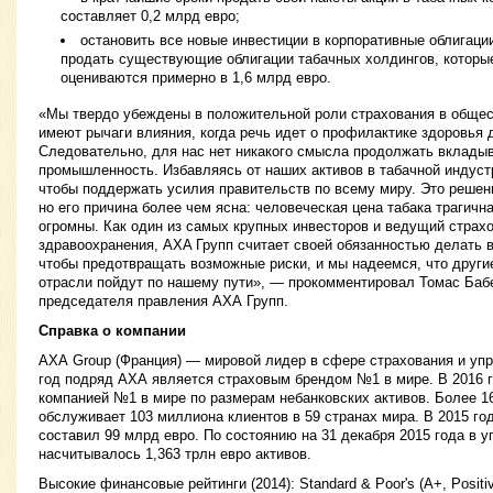
составляет 0,2 млрд евро;
остановить все новые инвестиции в корпоративные облигац
продать существующие облигации табачных холдингов, которы
оцениваются примерно в 1,6 млрд евро.
«Мы твердо убеждены в положительной роли страхования в общест
имеют рычаги влияния, когда речь идет о профилактике здоровья 
Следовательно, для нас нет никакого смысла продолжать вкладыв
промышленность. Избавляясь от наших активов в табачной индуст
чтобы поддержать усилия правительств по всему миру. Это решен
но его причина более чем ясна: человеческая цена табака трагичн
огромны. Как один из самых крупных инвесторов и ведущий страх
здравоохранения, AXA Групп считает своей обязанностью делать в
чтобы предотвращать возможные риски, и мы надеемся, что други
отрасли пойдут по нашему пути», — прокомментировал Томас Баб
председателя правления АХА Групп.
Справка о компании
АХА Group (Франция) — мировой лидер в сфере страхования и уп
год подряд АХА является страховым брендом №1 в мире. В 2016 г
компанией №1 в мире по размерам небанковских активов. Более 1
обслуживает 103 миллиона клиентов в 59 странах мира. В 2015 г
составил 99 млрд евро. По состоянию на 31 декабря 2015 года в 
насчитывалось 1,363 трлн евро активов.
Высокие финансовые рейтинги (2014): Standard & Poor's (А+, Positive