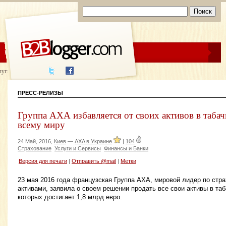
ЦЕНЫ
ПОМОЩЬ
луги написания
ПРЕСС-РЕЛИЗЫ
Группа АХА избавляется от своих активов в таба
всему миру
24 Май, 2016,
Киев
—
AXA в Украине
|
104
Страхование
Услуги и Сервисы
Финансы и Банки
Версия для печати
|
Отправить @mail
|
Метки
23 мая 2016 года французская Группа АХА, мировой лидер по стр
активами, заявила о своем решении продать все свои активы в та
которых достигает 1,8 млрд евро.