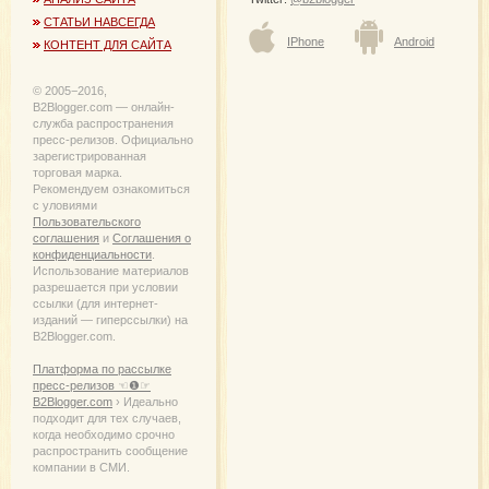
СТАТЬИ НАВСЕГДА
IPhone
Android
КОНТЕНТ ДЛЯ САЙТА
© 2005−2016,
B2Blogger.com — онлайн-
служба распространения
пресс-релизов. Официально
зарегистрированная
торговая марка.
Рекомендуем ознакомиться
с уловиями
Пользовательского
соглашения
и
Соглашения о
конфиденциальности
.
Использование материалов
разрешается при условии
ссылки (для интернет-
изданий — гиперссылки) на
B2Blogger.com.
Платформа по рассылке
пресс-релизов ☜❶☞
B2Blogger.com
› Идеально
подходит для тех случаев,
когда необходимо срочно
распространить сообщение
компании в СМИ.