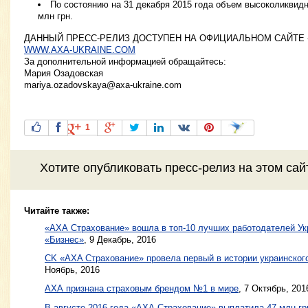
По состоянию на 31 декабря 2015 года объем высоколиквидн
млн грн.
ДАННЫЙ ПРЕСС-РЕЛИЗ ДОСТУПЕН НА ОФИЦИАЛЬНОМ САЙТЕ 
WWW.AXA-UKRAINE.COM
За дополнительной информацией обращайтесь:
Мария Озадовская
mariya.ozadovskaya@axa-ukraine.com
1
Хотите
опубликовать пресс-релиз
на этом са
Читайте также:
«АХА Страхование» вошла в топ-10 лучших работодателей Ук
«Бизнес»
,
9 Декабрь, 2016
CK «AXA Страхование» провела первый в истории украинского
Ноябрь, 2016
АХА признана страховым брендом №1 в мире
,
7 Октябрь, 201
В августе 2016 года «АХА Страхование» выплатила 47 млн гр