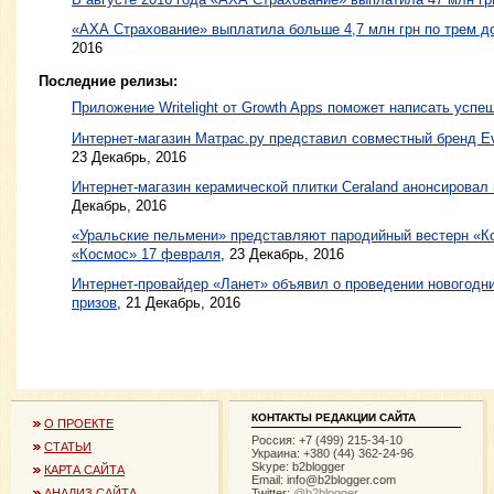
«АХА Страхование» выплатила больше 4,7 млн грн по трем 
2016
Последние релизы:
Приложение Writelight от Growth Apps поможет написать успе
Интернет-магазин Матрас.ру представил совместный бренд E
23 Декабрь, 2016
Интернет-магазин керамической плитки Ceraland анонсировал
Декабрь, 2016
«Уральские пельмени» представляют пародийный вестерн «Ко
«Космос» 17 февраля
, 23 Декабрь, 2016
Интернет-провайдер «Ланет» объявил о проведении новогодн
призов
, 21 Декабрь, 2016
КОНТАКТЫ РЕДАКЦИИ САЙТА
О ПРОЕКТЕ
Россия: +7 (499) 215-34-10
СТАТЬИ
Украина: +380 (44) 362-24-96
Skype: b2blogger
КАРТА САЙТА
Email:
info@b2blogger.com
Twitter:
@b2blogger
АНАЛИЗ САЙТА