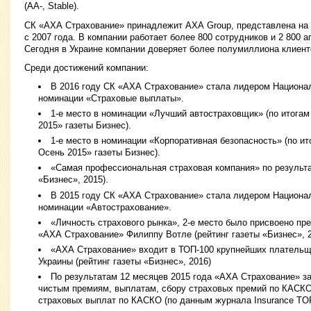
(AA-, Stable).
СК «АХА Страхование» принадлежит АХА Group, представлена на 
с 2007 года. В компании работает более 800 сотрудников и 2 800 а
Сегодня в Украине компании доверяет более полумиллиона клиент
Среди достижений компании:
В 2016 году СК «АХА Страхование» стала лидером Национал
номинации «Страховые выплаты».
1-е место в номинации «Лучший автостраховщик» (по итогам
2015» газеты Бизнес).
1-е место в номинации «Корпоративная безопасность» (по и
Осень 2015» газеты Бизнес).
«Самая профессиональная страховая компания» по результат
«Бизнес», 2015).
В 2015 году СК «АХА Страхование» стала лидером Национал
номинации «Автострахование».
«Личность страхового рынка», 2-е место было присвоено п
«АХА Страхование» Филиппу Вотле (рейтинг газеты «Бизнес», 2
«АХА Страхование» входит в ТОП-100 крупнейших плательщ
Украины (рейтинг газеты «Бизнес», 2016)
По результатам 12 месяцев 2015 года «АХА Страхование» за
чистым премиям, выплатам, сбору страховых премий по КАСКО,
страховых выплат по КАСКО (по данным журнала Insurance TO