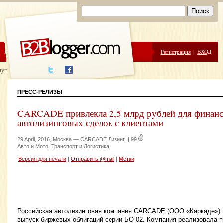
ЦЕНЫ
ПОМОЩЬ
Регистрация
|
ВХОД
луги написания
ПРЕСС-РЕЛИЗЫ
CARCADE привлекла 2,5 млрд рублей для финан
автолизинговых сделок с клиентами
29 April, 2016,
Москва
—
CARCADE Лизинг
|
99
Авто и Мото
Транспорт и Логистика
Версия для печати
|
Отправить @mail
|
Метки
Российская автолизинговая компания CARCADE (ООО «Каркаде») 
выпуск биржевых облигаций серии БО-02. Компания реализовала 