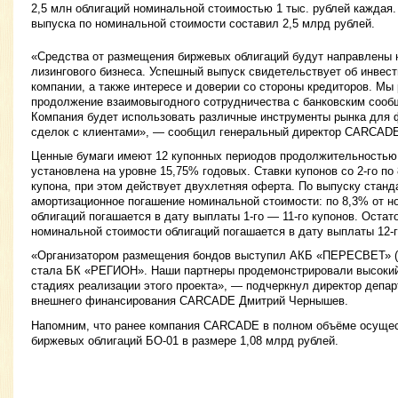
2,5 млн облигаций номинальной стоимостью 1 тыс. рублей каждая.
выпуска по номинальной стоимости составил 2,5 млрд рублей.
«Средства от размещения биржевых облигаций будут направлены 
лизингового бизнеса. Успешный выпуск свидетельствует об инвес
компании, а также интересе и доверии со стороны кредиторов. Мы
продолжение взаимовыгодного сотрудничества с банковским сооб
Компания будет использовать различные инструменты рынка для 
сделок с клиентами», — сообщил генеральный директор CARCADE
Ценные бумаги имеют 12 купонных периодов продолжительностью 9
установлена на уровне 15,75% годовых. Ставки купонов со 2-го по 
купона, при этом действует двухлетняя оферта. По выпуску стан
амортизационное погашение номинальной стоимости: по 8,3% от н
облигаций погашается в дату выплаты 1-го — 11-го купонов. Остат
номинальной стоимости облигаций погашается в дату выплаты 12-г
«Организатором размещения бондов выступил АКБ «ПЕРЕСВЕТ» (
стала БК «РЕГИОН». Наши партнеры продемонстрировали высокий
стадиях реализации этого проекта», — подчеркнул директор депар
внешнего финансирования CARCADE Дмитрий Чернышев.
Напомним, что ранее компания CARCADE в полном объёме осуще
биржевых облигаций БО-01 в размере 1,08 млрд рублей.