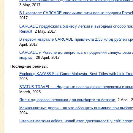
3 May, 2017
В I квартале CARCADE увеличила лизинговые продажи Porsch
2017
CARCADE предложила бизнесу легкий и выгодный способ пок
Renault
,
2 May, 2017
В первом квартале CARCADE привлекла 2,33 млрд рублей сре
April, 2017
CARCADE и Porsche договорились о продлении спецусловий л
квартал
,
28 April, 2017
Последние релизы:
Exploring KAYA88 Slot Game Malaysia: Best Titles with Link Free
2025
STATUS TRAVEL — Надежные пассажирские перевозки с ком
March, 2025
Якісні одноразові пелюшки для комфорту та безпеки
, 2 April, 
Межкомнатные двери – на что обращать внимание при выборе
2024
Інтернет-магазин adidas: новий етап досконалості у світі спорт