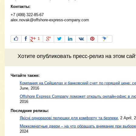
Контакты:
+7 (499) 322-85-67
alex.novak@offshore-express-company.com
1
Хотите
опубликовать пресс-релиз
на этом са
Читайте также:
Компания на Сейшелах и банковский счет по горящей цене: 
June, 2016
Offshore Express Company поможет открыть онлайн-офис в л
2016
Последние релизы:
Якісні одноразові пелюшки для комфорту та безпеки
, 2 April, 
Межкомнатные двери – на что обращать внимание при выборе
2024