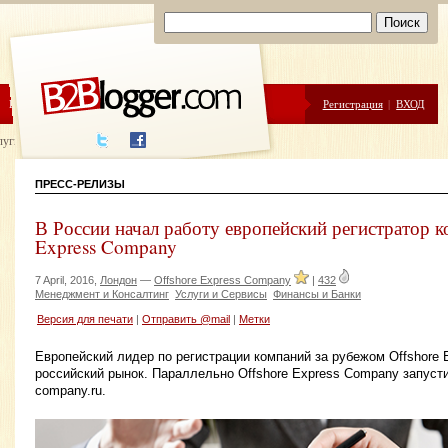
ЦЕНЫ
ПОМОЩЬ
Регистрация
|
ВХОД
луги написания
ПРЕСС-РЕЛИЗЫ
В России начал работу европейский регистратор к
Express Company
7 April, 2016,
Лондон
—
Offshore Express Company
|
432
Менеджмент и Консалтинг
Услуги и Сервисы
Финансы и Банки
Версия для печати
|
Отправить @mail
|
Метки
Европейский лидер по регистрации компаний за рубежом Offshore
российский рынок. Параллельно Offshore Express Company запустил
company.ru.