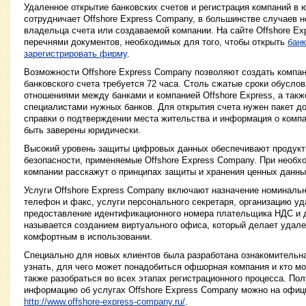
Удаленное открытие банковских счетов и регистрация компаний в 
сотрудничает Offshore Express Company, в большинстве случаев н
владельца счета или создаваемой компании. На сайте Offshore Ex
перечнями документов, необходимых для того, чтобы открыть
банк
зарегистрировать фирму
.
Возможности Offshore Express Company позволяют создать компан
банковского счета требуется 72 часа. Столь сжатые сроки обусл
отношениями между банками и компанией Offshore Express, а так
специалистами нужных банков. Для открытия счета нужен пакет до
справки о подтверждении места жительства и информация о комп
быть заверены юридически.
Высокий уровень защиты цифровых данных обеспечивают продук
безопасности, применяемые Offshore Express Company. При необх
компании расскажут о принципах защиты и хранения ценных данны
Услуги Offshore Express Company включают назначение номинальн
телефон и факс, услуги персонального секретаря, организацию уд
предоставление идентификационного номера плательщика НДС и д
называется созданием виртуального офиса, который делает удал
комфортным в использовании.
Специально для новых клиентов была разработана ознакомительн
узнать, для чего может понадобиться офшорная компания и кто мо
также разобраться во всех этапах регистрационного процесса. По
информацию об услугах Offshore Express Company можно на офиц
http://www.offshore-express-company.ru/
.