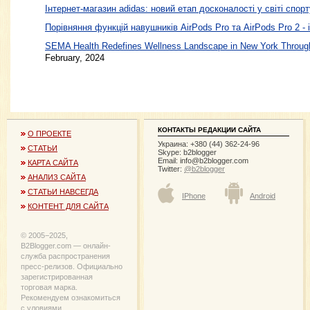
Інтернет-магазин adidas: новий етап досконалості у світі спорт
Порівняння функцій навушників AirPods Pro та AirPods Pro 2 - 
SEMA Health Redefines Wellness Landscape in New York Through
February, 2024
КОНТАКТЫ РЕДАКЦИИ САЙТА
О ПРОЕКТЕ
Украина: +380 (44) 362-24-96
СТАТЬИ
Skype: b2blogger
Email:
info@b2blogger.com
КАРТА САЙТА
Twitter:
@b2blogger
АНАЛИЗ САЙТА
СТАТЬИ НАВСЕГДА
IPhone
Android
КОНТЕНТ ДЛЯ САЙТА
© 2005−2025,
B2Blogger.com — онлайн-
служба распространения
пресс-релизов. Официально
зарегистрированная
торговая марка.
Рекомендуем ознакомиться
с уловиями