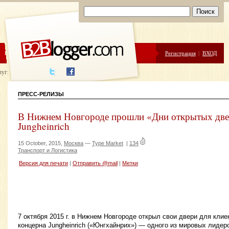
ЦЕНЫ
ПОМОЩЬ
Регистрация
|
ВХОД
луги написания
ПРЕСС-РЕЛИЗЫ
В Нижнем Новгороде прошли «Дни открытых две
Jungheinrich
15 October, 2015,
Москва
—
Type Market
|
134
Транспорт и Логистика
Версия для печати
|
Отправить @mail
|
Метки
7 октября 2015 г. в Нижнем Новгороде открыл свои двери для кли
концерна Jungheinrich («Юнгхайнрих») — одного из мировых лидер