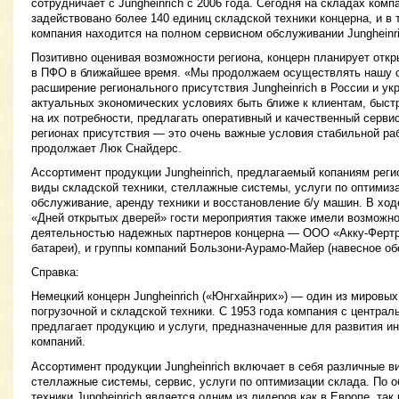
сотрудничает с Jungheinrich с 2006 года. Сегодня на складах комп
задействовано более 140 единиц складской техники концерна, и в 
компания находится на полном сервисном обслуживании Jungheinri
Позитивно оценивая возможности региона, концерн планирует отк
в ПФО в ближайшее время. «Мы продолжаем осуществлять нашу с
расширение регионального присутствия Jungheinrich в России и ук
актуальных экономических условиях быть ближе к клиентам, быст
на их потребности, предлагать оперативный и качественный серви
регионах присутствия — это очень важные условия стабильной ра
продолжает Люк Снайдерс.
Ассортимент продукции Jungheinrich, предлагаемый копаниям реги
виды складской техники, стеллажные системы, услуги по оптимиз
обслуживание, аренду техники и восстановление б/у машин. В ход
«Дней открытых дверей» гости мероприятия также имели возможно
деятельностью надежных партнеров концерна — ООО «Акку-Фертр
батареи), и группы компаний Бользони-Аурамо-Майер (навесное об
Справка:
Немецкий концерн Jungheinrich («Юнгхайнрих») — один из мировых
погрузочной и складской техники. С 1953 года компания с центра
предлагает продукцию и услуги, предназначенные для развития 
компаний.
Ассортимент продукции Jungheinrich включает в себя различные в
стеллажные системы, сервис, услуги по оптимизации склада. По 
техники Jungheinrich является одним из лидеров как в Европе, та