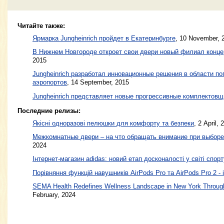
Читайте также:
Ярмарка Jungheinrich пройдет в Екатеринбурге
,
10 November, 
В Нижнем Новгороде откроет свои двери новый филиал концер
2015
Jungheinrich разработал инновационные решения в области по
аэропортов
,
14 September, 2015
Jungheinrich представляет новые прогрессивные комплектовщ
Последние релизы:
Якісні одноразові пелюшки для комфорту та безпеки
, 2 April, 
Межкомнатные двери – на что обращать внимание при выборе
2024
Інтернет-магазин adidas: новий етап досконалості у світі спорт
Порівняння функцій навушників AirPods Pro та AirPods Pro 2 - 
SEMA Health Redefines Wellness Landscape in New York Through
February, 2024