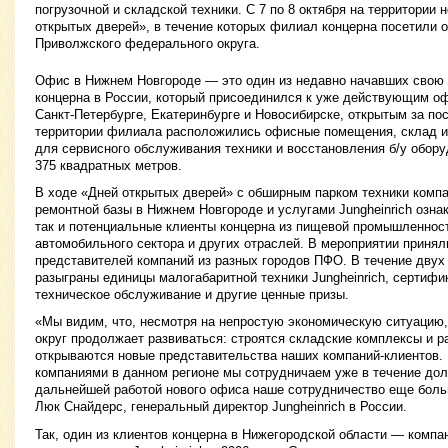
погрузочной и складской техники. С 7 по 8 октября на территории
открытых дверей», в течение которых филиал концерна посетили 
Приволжского федерального округа.
Офис в Нижнем Новгороде — это один из недавно начавших свою
концерна в России, который присоединился к уже действующим оф
Санкт-Петербурге, Екатеринбурге и Новосибирске, открытым за по
территории филиала расположились офисные помещения, склад и р
для сервисного обслуживания техники и восстановления б/у обо
375 квадратных метров.
В ходе «Дней открытых дверей» с обширным парком техники комп
ремонтной базы в Нижнем Новгороде и услугами Jungheinrich озн
так и потенциальные клиенты концерна из пищевой промышленнос
автомобильного сектора и других отраслей. В мероприятии принял
представителей компаний из разных городов ПФО. В течение двух
разыграны единицы малогабаритной техники Jungheinrich, сертифи
техническое обслуживание и другие ценные призы.
«Мы видим, что, несмотря на непростую экономическую ситуаци
округ продолжает развиваться: строятся складские комплексы и 
открываются новые представительства наших компаний-клиентов. 
компаниями в данном регионе мы сотрудничаем уже в течение долг
дальнейшей работой нового офиса наше сотрудничество еще боль
Люк Снайдерс, генеральный директор Jungheinrich в России.
Так, один из клиентов концерна в Нижегородской области — комп