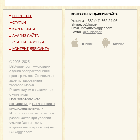
КОНТАКТЫ РЕДАКЦИИ САЙТА
О ПРОЕКТЕ
Украина: +380 (44) 362-24-96
СТАТЬИ
Skype: b2blogger
Email:
info@b2blogger.com
КАРТА САЙТА
Twitter:
@b2blogger
АНАЛИЗ САЙТА
СТАТЬИ НАВСЕГДА
IPhone
Android
КОНТЕНТ ДЛЯ САЙТА
© 2005−2025,
B2Blogger.com — онлайн-
служба распространения
пресс-релизов. Официально
зарегистрированная
торговая марка.
Рекомендуем ознакомиться
с уловиями
Пользовательского
соглашения
и
Соглашения о
конфиденциальности
.
Использование материалов
разрешается при условии
ссылки (для интернет-
изданий — гиперссылки) на
B2Blogger.com.