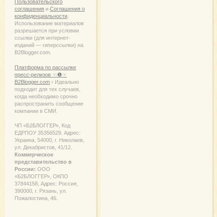
Пользовательского
соглашения
и
Соглашения о
конфиденциальности
.
Использование материалов
разрешается при условии
ссылки (для интернет-
изданий — гиперссылки) на
B2Blogger.com.
Платформа по рассылке
пресс-релизов ☜❶☞
B2Blogger.com
› Идеально
подходит для тех случаев,
когда необходимо срочно
распространить сообщение
компании в СМИ.
ЧП «Б2БЛОГГЕР», Код
ЕДРПОУ 35356529. Адрес:
Украина, 54000, г. Николаев,
ул. Декабристов, 41/12.
Коммерческое
представительство в
России:
ООО
«Б2БЛОГГЕР», ОКПО
37844158, Адрес: Россия,
390000, г. Рязань, ул.
Пожалостина, 46.