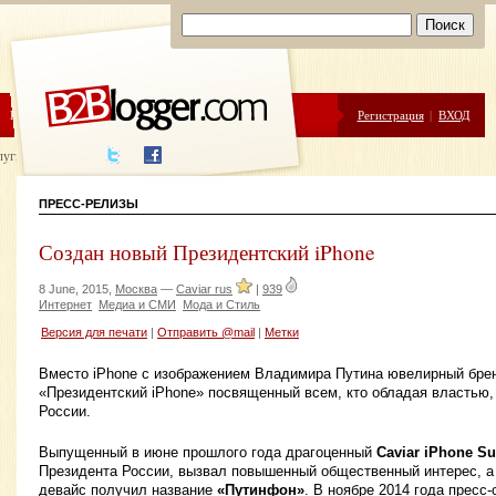
ЦЕНЫ
ПОМОЩЬ
Регистрация
|
ВХОД
луги написания
ПРЕСС-РЕЛИЗЫ
Создан новый Президентский iPhone
8 June, 2015,
Москва
—
Caviar rus
|
939
Интернет
Медиа и СМИ
Мода и Стиль
Версия для печати
|
Отправить @mail
|
Метки
Вместо iPhone с изображением Владимира Путина ювелирный брен
«Президентский iPhone» посвященный всем, кто обладая властью, 
России.
Выпущенный в июне прошлого года драгоценный
Caviar iPhone S
Президента России, вызвал повышенный общественный интерес, а
девайс получил название
«Путинфон»
. В ноябре 2014 года пресс