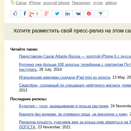
Caviar
iPhone
золотой Iphone
Президент
путин
айфон
1
Хотите разместить свой пресс-релиз на этом с
Читайте также:
Представлен Caviar Atlante Russia — золотой iPhone 6 с русс
Куплено уже больше 100 золотых телефонов с портретом Пут
поступать
,
28 July, 2014
Итальянские ювелиры создали iPad mini из золота
,
13 May, 2
Смартфон, созданный по спецзаказу нефтяного магната, появ
2013
Последние релизы:
Буддлея – уход, выращивание и польза растения
, 24 Novembe
Кредити без відмови: як отримати гроші, не виходячи з дому
, 
Рекордна кількість учасників вже за кілька днів збереться
ЛОГІСТА
, 23 November, 2021