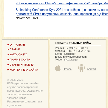
«Новые технологии PR-работы» конференция 25-26 ноября Мо
Biohacking Conference Kyiv 2021 про найкращі способи зміцне
довголіття! Сімка популярних спікерів, спецпропозиція від iHe
November, 2021
КОНТАКТЫ РЕДАКЦИИ САЙТА
О ПРОЕКТЕ
Россия: +7 (499) 215-34-10
СТАТЬИ
Украина: +380 (44) 362-24-96
Skype: b2blogger
КАРТА САЙТА
Email:
info@b2blogger.com
Twitter:
@b2blogger
АНАЛИЗ САЙТА
СТАТЬИ НАВСЕГДА
IPhone
Android
КОНТЕНТ ДЛЯ САЙТА
© 2005−2021,
B2Blogger.com — онлайн-
служба распространения
пресс-релизов. Официально
зарегистрированная
торговая марка.
Рекомендуем ознакомиться
с уловиями