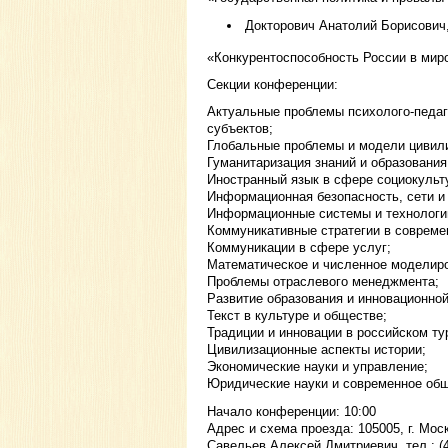
Докторович Анатолий Борисович,
«Конкурентоспособность России в мир
Секции конференции:
Актуальные проблемы психолого-педаг
субъектов;
Глобальные проблемы и модели цивил
Гуманитаризация знаний и образования 
Иностранный язык в сфере социокульт
Информационная безопасность, сети и
Информационные системы и технологи
Коммуникативные стратегии в совреме
Коммуникации в сфере услуг;
Математическое и численное моделир
Проблемы отраслевого менеджмента;
Развитие образования и инновационно
Текст в культуре и обществе;
Традиции и инновации в российском ту
Цивилизационные аспекты истории;
Экономические науки и управление;
Юридические науки и современное об
Начало конференции: 10:00
Адрес и схема проезда: 105005, г. Мос
Савельев Алексей Дмитриевич, тел.: (4