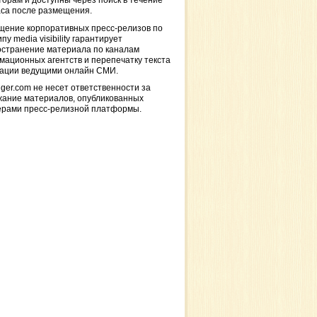
торам и доступны через поиск в течение
са после размещения.
щение корпоративных пресс-релизов по
пу media visibility гарантирует
остранение материала по каналам
ационных агентств и перепечатку текста
кации ведущими онлайн СМИ.
ger.com не несет ответственности за
жание материалов, опубликованных
ерами пресс-релизной платформы.