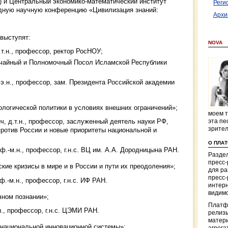
 и Центральный экономико-математический институт
Реги
ную научную конференцию «Цивилизация знаний:
Архи
выступят:
NOVA
т.н., профессор, ректор РосНОУ;
вычайный и Полномочный Посол Исламской Республики
э.н., профессор, зам. Президента Российской академии
ологической политики в условиях внешних ограничений»;
моем т
ч, д.т.н., профессор, заслуженный деятель науки РФ,
эта пе
зрите
против России и новые приоритеты национальной и
О ПЛА
.-м.н., профессор, г.н.с. ВЦ им. А.А. Дородницына РАН.
Раздел
пресс
ие кризисы в мире и в России и пути их преодоления»;
для р
пресс-
.-м.н., профессор, г.н.с. ИФ РАН.
интерн
видимо
чном познании»;
Платф
н., профессор, г.н.с. ЦЭМИ РАН.
релизы
матер
 национальной инновационной системы»;