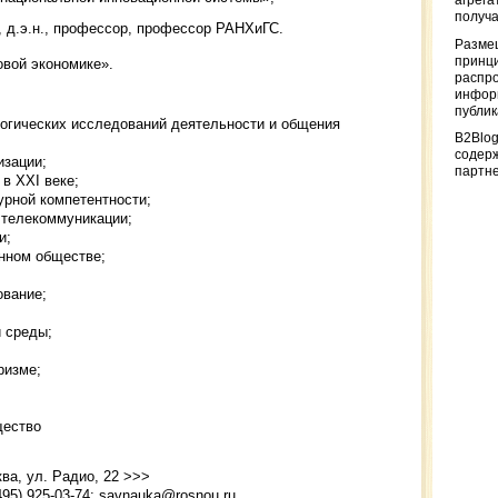
агрега
получа
 д.э.н., профессор, профессор РАНХиГС.
Разме
принци
овой экономике».
распр
информ
публи
огических исследований деятельности и общения
B2Blog
содер
изации;
партн
в XXI веке;
урной компетентности;
 телекоммуникации;
и;
нном обществе;
ование;
й среды;
ризме;
щество
ква, ул. Радио, 22 >>>
95) 925-03-74;
savnauka@rosnou.ru