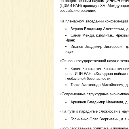
по общественным наукам (ИНИОН РАН)
(ЦЭМИ РАН) проведут XVI Международ
российские реалии».
На пленарном заседании конференции 
Зернов Владимир Алексеевич, д.
Санаи Мехди, к.полит.н., Чрез
Иран;
Иванов Владимир Викторович, д.
наук
«Основы государственной научно-техн
Колин Константин Константинови
г.н.с. ИПИ РАН. «Холодная война» 
глобальной безопасности;
Тарко Александр Михайлович, д.ф
«Современные структурные экономическ
Аршинов Владимир Иванович, д.ф
«На пути к парадигме сложности в нау
Голиченко Олег Георгиевич, д.э.
«Государственная политика и провалы