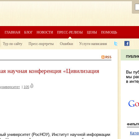
ГЛАВНАЯ
БЛОГ
НОВОСТИ
ПРЕСС-РЕЛИЗЫ
ЦЕНЫ
ПОМОЩЬ
Тур по сайту
Пресс-портреты
Ошибки
Услуги написания
ая научная конференция «Цивилизация
 университет
|
105
ФИЛЬТ
Кате
овый университет (РосНОУ), Институт научной информации