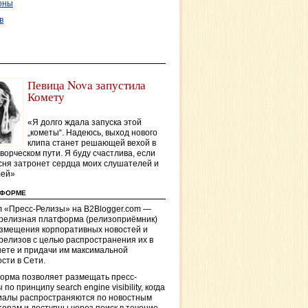
оны
в
Певица Nova запустила
Комету
«Я долго ждала запуска этой
„кометы“. Надеюсь, выход нового
клипа станет решающей вехой в
ворческом пути. Я буду счастлива, если
сня затронет сердца моих слушателей и
лей»
ТФОРМЕ
 «Пресс-Релизы» на B2Blogger.com —
-релизная платформа (релизоприёмник)
азмещения корпоративных новостей и
релизов с целью распространения их в
ете и придачи им максимальной
сти в Сети.
орма позволяет размещать пресс-
 по принципу search engine visibility, когда
иалы распространяются по новостным