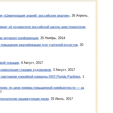
я «Цивилизация знаний: российские реалии»
,
26 Апрель,
омнит об основателе российской школы анестезиологии
,
ая интернет-конференция
,
25 Ноябрь, 2014
ы повышения квалификации для учителей-русистов
,
20
овой локации
, 4 Август, 2017
йн-революция глазами художников
, 3 Август, 2017
партнером хоккейной команды НХЛ Florida Panthers
, 1
изнес по цене номера повышенной комфортности — за
17
 технологию рециркуляции денег
, 25 Июль, 2017