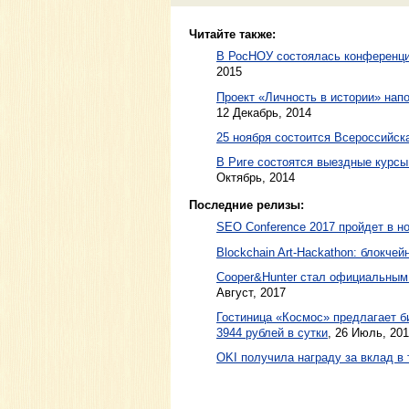
Читайте также:
В РосНОУ состоялась конференци
2015
Проект «Личность в истории» нап
12 Декабрь, 2014
25 ноября состоится Всероссийск
В Риге состоятся выездные курс
Октябрь, 2014
Последние релизы:
SEO Conference 2017 пройдет в н
Blockchain Art-Hackathon: блокче
Cooper&Hunter стал официальным 
Август, 2017
Гостиница «Космос» предлагает б
3944 рублей в сутки
, 26 Июль, 20
OKI получила награду за вклад в