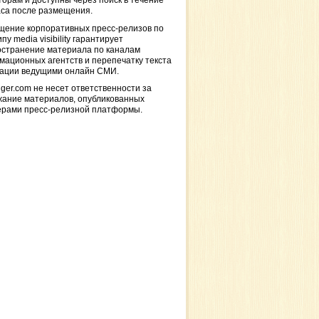
торам и доступны через поиск в течение
са после размещения.
щение корпоративных пресс-релизов по
пу media visibility гарантирует
остранение материала по каналам
ационных агентств и перепечатку текста
кации ведущими онлайн СМИ.
ger.com не несет ответственности за
жание материалов, опубликованных
ерами пресс-релизной платформы.