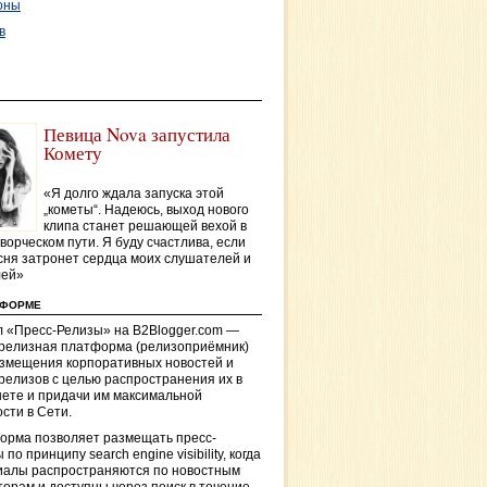
оны
в
Певица Nova запустила
Комету
«Я долго ждала запуска этой
„кометы“. Надеюсь, выход нового
клипа станет решающей вехой в
ворческом пути. Я буду счастлива, если
сня затронет сердца моих слушателей и
лей»
ТФОРМЕ
 «Пресс-Релизы» на B2Blogger.com —
-релизная платформа (релизоприёмник)
азмещения корпоративных новостей и
релизов с целью распространения их в
ете и придачи им максимальной
сти в Сети.
орма позволяет размещать пресс-
 по принципу search engine visibility, когда
иалы распространяются по новостным