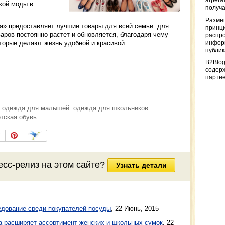
агрега
кой моды в
получа
Разме
ка» предоставляет лучшие товары для всей семьи: для
принци
варов постоянно растет и обновляется, благодаря чему
распр
торые делают жизнь удобной и красивой.
информ
публи
B2Blog
содер
партн
одежда для малышей
одежда для школьников
тская обувь
есс-релиз на этом сайте?
Узнать детали
едование среди покупателей посуды
,
22 Июнь, 2015
a расширяет ассортимент женских и школьных сумок
,
22