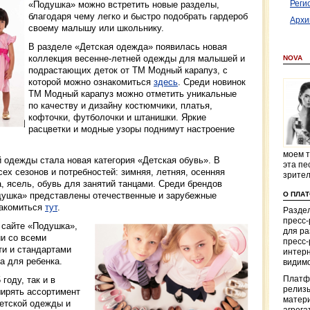
Реги
«Подушка» можно встретить новые разделы,
благодаря чему легко и быстро подобрать гардероб
Архи
своему малышу или школьнику.
В разделе «Детская одежда» появилась новая
коллекция весенне-летней одежды для малышей и
NOVA
подрастающих деток от ТM Модный карапуз, с
которой можно ознакомиться
здесь
. Среди новинок
ТM Модный карапуз можно отметить уникальные
по качеству и дизайну костюмчики, платья,
кофточки, футболочки и штанишки. Яркие
расцветки и модные узоры поднимут настроение
моем т
 одежды стала новая категория «Детская обувь». В
эта пе
ех сезонов и потребностей: зимняя, летняя, осенняя
зрите
а, ясель, обувь для занятий танцами. Среди брендов
одушка» представлены отечественные и зарубежные
О ПЛА
накомиться
тут
.
Раздел
пресс
 сайте «Подушка»,
для р
ии со всеми
пресс-
и и стандартами
интерн
а для ребенка.
видимо
году, так и в
Платф
релизы
ирять ассортимент
матер
етской одежды и