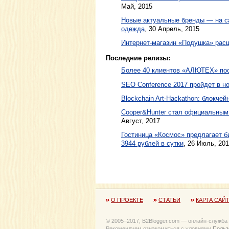
Май, 2015
Новые актуальные бренды — на са
одежда
,
30 Апрель, 2015
Интернет-магазин «Подушка» расш
Последние релизы:
Более 40 клиентов «АЛЮТЕХ» пос
SEO Conference 2017 пройдет в н
Blockchain Art-Hackathon: блокче
Cooper&Hunter стал официальным 
Август, 2017
Гостиница «Космос» предлагает б
3944 рублей в сутки
, 26 Июль, 20
О ПРОЕКТЕ
СТАТЬИ
КАРТА САЙ
© 2005−2017, B2Blogger.com — онлайн-служба
Рекомендуем ознакомиться с уловиями
Польз