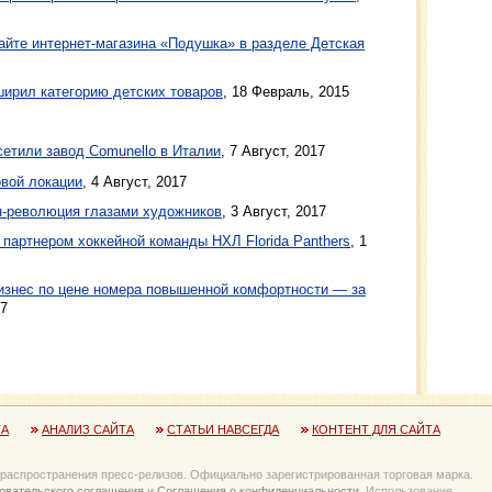
йте интернет-магазина «Подушка» в разделе Детская
ирил категорию детских товаров
,
18 Февраль, 2015
етили завод Comunello в Италии
, 7 Август, 2017
овой локации
, 4 Август, 2017
йн-революция глазами художников
, 3 Август, 2017
партнером хоккейной команды НХЛ Florida Panthers
, 1
изнес по цене номера повышенной комфортности — за
17
ТА
АНАЛИЗ САЙТА
СТАТЬИ НАВСЕГДА
КОНТЕНТ ДЛЯ САЙТА
 распространения пресс-релизов. Официально зарегистрированная торговая марка.
овательского соглашения
и
Соглашения о конфиденциальности
. Использование