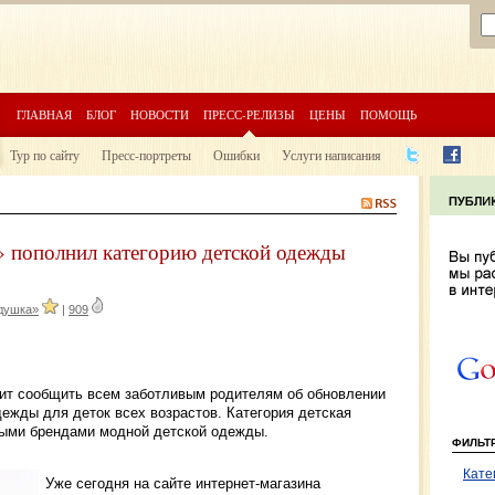
ГЛАВНАЯ
БЛОГ
НОВОСТИ
ПРЕСС-РЕЛИЗЫ
ЦЕНЫ
ПОМОЩЬ
Тур по сайту
Пресс-портреты
Ошибки
Услуги написания
 пополнил категорию детской одежды
душка»
|
909
ит сообщить всем заботливым родителям об обновлении
ежды для деток всех возрастов. Категория детская
ыми брендами модной детской одежды.
ФИЛЬТ
Кате
Уже сегодня на сайте интернет-магазина