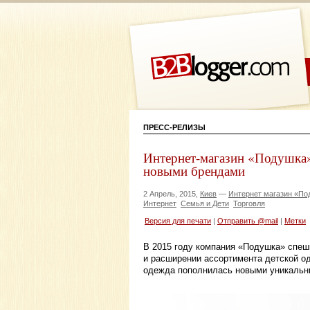
ПРЕСС-РЕЛИЗЫ
Интернет-магазин «Подушка»
новыми брендами
2 Апрель, 2015,
Киев
—
Интернет магазин «По
Интернет
Семья и Дети
Торговля
Версия для печати
|
Отправить @mail
|
Метки
В 2015 году компания «Подушка» спеш
и расширении ассортимента детской од
одежда пополнилась новыми уникальн