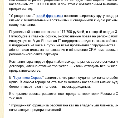
населением от 1 000 000 чел. и при этом с обязательным выполн
продаж за год.
"Упрощенность"
новой франшизы
позволит широкому кругу предпр
бизнес с минимальными вложениями и сведенными к нулю рисками
плану компании.
Паушальный взнос составляет 117 700 рублей, в который входит 3-
Петербурге в главном офисе, эксклюзивные права на регион рабо
инструкция от А до Я, полная IT поддержка в виде готовых сайтов
и поддержка 24 часа в сутки на всем протяжении сотрудничества. 
абонентская плата за пользование и обновление CRM, смс-рассыл
регионального сайта партнера.
Компания гарантирует франчайзи выход на рынок своего региона ч
договора, именно столько требуется — чтобы отладить все бизнес
представительстве.
В "
Грузчиков-Сервис
" заявляют, что риск неудачи при начале раб
нулю. В любом городе от ста тысяч человек населения бизнес буд
более пятисот тысяч человек — высокодоходным.
К открытию рассматриваются все города на территории России и 
тыс.чел.
"Упрощенная" франшиза рассчитана как на владельцев бизнеса, ин
начинающих предпринимателей.