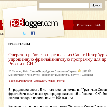
ЦЕНЫ
ПОМОЩЬ
Регистрация
|
ВХОД
луги написания
ПРЕСС-РЕЛИЗЫ
Оператор рабочего персонала из Санкт-Петербург
упрощенную франчайзинговую программу для пр
России и СНГ
28 October, 2014,
Санкт-Петербург
—
Грузчиков-Сервис
|
511
Менеджмент и Консалтинг
Транспорт и Логистика
Услуги и Сервисы
Версия для печати
|
Отправить @mail
|
Метки
В преддверии своего 5-летнего юбилея компания "Грузчиков-Серв
франчайзинговый пакет для предпринимателей в России и СНГ. Э
любого города с населением от 100 тыс.чел.
Как известно, ранее представительство "Грузчиков-Сервис" можно 