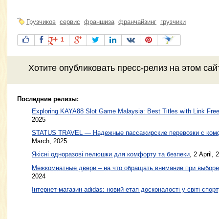
Грузчиков
сервис
франшиза
франчайзинг
грузчики
1
Хотите
опубликовать пресс-релиз
на этом са
Последние релизы:
Exploring KAYA88 Slot Game Malaysia: Best Titles with Link Free
2025
STATUS TRAVEL — Надежные пассажирские перевозки с ком
March, 2025
Якісні одноразові пелюшки для комфорту та безпеки
, 2 April, 
Межкомнатные двери – на что обращать внимание при выборе
2024
Інтернет-магазин adidas: новий етап досконалості у світі спорт