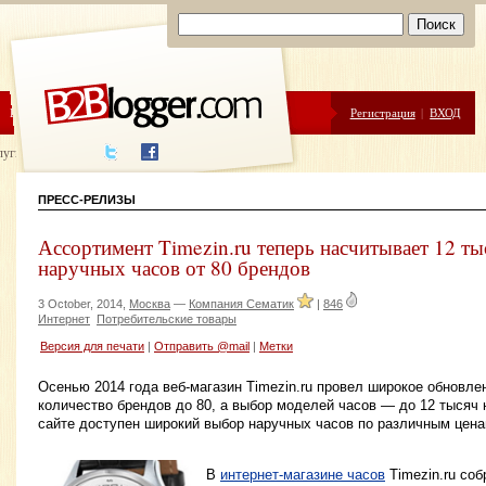
ЦЕНЫ
ПОМОЩЬ
Регистрация
|
ВХОД
луги написания
ПРЕСС-РЕЛИЗЫ
Ассортимент Timezin.ru теперь насчитывает 12 т
наручных часов от 80 брендов
3 October, 2014,
Москва
—
Компания Сематик
|
846
Интернет
Потребительские товары
Версия для печати
|
Отправить @mail
|
Метки
Осенью 2014 года веб-магазин Timezin.ru провел широкое обновле
количество брендов до 80, а выбор моделей часов — до 12 тысяч 
сайте доступен широкий выбор наручных часов по различным ценам
В
интернет-магазине часов
Timezin.ru со