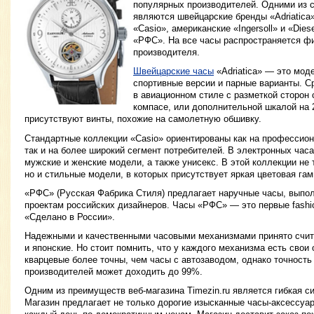
популярных производителей. Одними из
являются швейцарские бренды «Adriatica» 
«Casio», американские «Ingersoll» и «Dies
«РФС». На все часы распространяется фи
производителя.
Швейцарские часы
«Adriatica» — это мод
спортивные версии и парные варианты. 
в авиационном стиле с разметкой сторон 
компасе, или дополнительной шкалой на 2
присутствуют винты, похожие на самолетную обшивку.
Стандартные коллекции «Casio» ориентированы как на профессион
так и на более широкий сегмент потребителей. В электронных часа
мужские и женские модели, а также унисекс. В этой коллекции не 
но и стильные модели, в которых присутствует яркая цветовая гам
«РФС» (Русская Фабрика Стиля) предлагает наручные часы, выпо
проектам российских дизайнеров. Часы «РФС» — это первые fashio
«Сделано в России».
Надежными и качественными часовыми механизмами принято счит
и японские. Но стоит помнить, что у каждого механизма есть свои
кварцевые более точны, чем часы с автозаводом, однако точность
производителей может доходить до 99%.
Одним из преимуществ веб-магазина Timezin.ru является гибкая с
Магазин предлагает не только дорогие изысканные часы-аксессуар