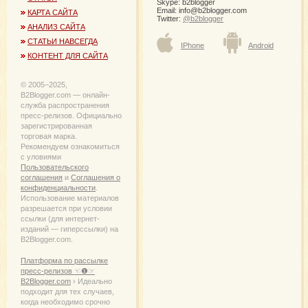
Skype: b2blogger
Email:
info@b2blogger.com
КАРТА САЙТА
Twitter:
@b2blogger
АНАЛИЗ САЙТА
СТАТЬИ НАВСЕГДА
IPhone
Android
КОНТЕНТ ДЛЯ САЙТА
© 2005−2025,
B2Blogger.com — онлайн-
служба распространения
пресс-релизов. Официально
зарегистрированная
торговая марка.
Рекомендуем ознакомиться
с уловиями
Пользовательского
соглашения
и
Соглашения о
конфиденциальности
.
Использование материалов
разрешается при условии
ссылки (для интернет-
изданий — гиперссылки) на
B2Blogger.com.
Платформа по рассылке
пресс-релизов ☜❶☞
B2Blogger.com
› Идеально
подходит для тех случаев,
когда необходимо срочно