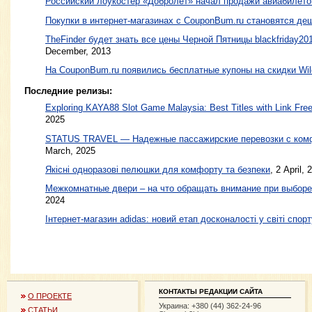
Российский лоукостер «Добролет» начал продажи авиабилето
Покупки в интернет-магазинах с CouponBum.ru становятся д
TheFinder будет знать все цены Черной Пятницы blackfriday20
December, 2013
На CouponBum.ru появились бесплатные купоны на скидки Wild
Последние релизы:
Exploring KAYA88 Slot Game Malaysia: Best Titles with Link Free
2025
STATUS TRAVEL — Надежные пассажирские перевозки с ком
March, 2025
Якісні одноразові пелюшки для комфорту та безпеки
, 2 April, 
Межкомнатные двери – на что обращать внимание при выборе
2024
Інтернет-магазин adidas: новий етап досконалості у світі спорт
КОНТАКТЫ РЕДАКЦИИ САЙТА
О ПРОЕКТЕ
Украина: +380 (44) 362-24-96
СТАТЬИ