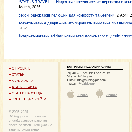
STATUS TRAVEL — Надежные пассажирские перевозки с ком
March, 2025
Якісні одноразові пелюшки для комфорту та безпеки
, 2 April, 
Межкомнатные двери – на что обращать внимание при выборе
2024
Інтернет-магазин adidas: новий етап досконалості у світі спорт
КОНТАКТЫ РЕДАКЦИИ САЙТА
О ПРОЕКТЕ
Украина: +380 (44) 362-24-96
СТАТЬИ
Skype: b2blogger
Email:
info@b2blogger.com
КАРТА САЙТА
Twitter:
@b2blogger
АНАЛИЗ САЙТА
СТАТЬИ НАВСЕГДА
IPhone
Android
КОНТЕНТ ДЛЯ САЙТА
© 2005−2025,
B2Blogger.com — онлайн-
служба распространения
пресс-релизов. Официально
зарегистрированная