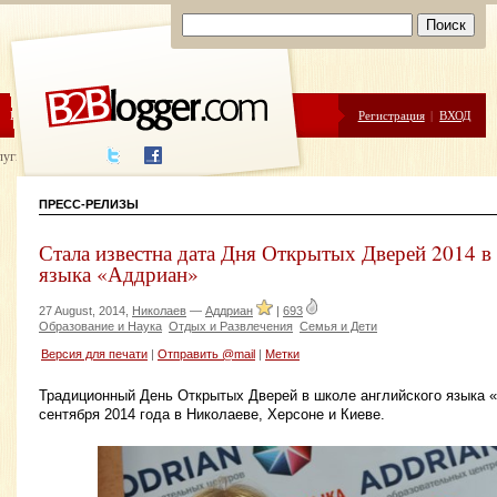
ЦЕНЫ
ПОМОЩЬ
Регистрация
|
ВХОД
луги написания
ПРЕСС-РЕЛИЗЫ
Стала известна дата Дня Открытых Дверей 2014 в
языка «Аддриан»
27 August, 2014,
Николаев
—
Аддриан
|
693
Образование и Наука
Отдых и Развлечения
Семья и Дети
Версия для печати
|
Отправить @mail
|
Метки
Традиционный День Открытых Дверей в школе английского языка «
сентября 2014 года в Николаеве, Херсоне и Киеве.