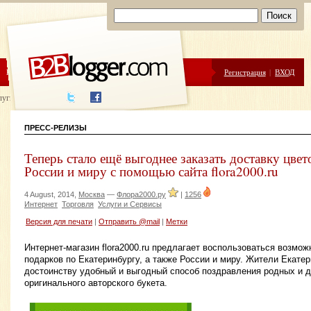
ЦЕНЫ
ПОМОЩЬ
Регистрация
|
ВХОД
луги написания
ПРЕСС-РЕЛИЗЫ
Теперь стало ещё выгоднее заказать доставку цвет
России и миру с помощью сайта flora2000.ru
4 August, 2014,
Москва
—
Флора2000.ру
|
1256
Интернет
Торговля
Услуги и Сервисы
Версия для печати
|
Отправить @mail
|
Метки
Интернет-магазин flora2000.ru предлагает воспользоваться возмож
подарков по Екатеринбургу, а также России и миру. Жители Екате
достоинству удобный и выгодный способ поздравления родных и 
оригинального авторского букета.