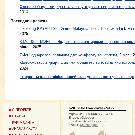
Флора2000.ру – лидер по качеству и уровню сервиса в цвето
2013
Последние релизы:
Exploring KAYA88 Slot Game Malaysia: Best Titles with Link Free
2025
STATUS TRAVEL — Надежные пассажирские перевозки с ком
March, 2025
Якісні одноразові пелюшки для комфорту та безпеки
, 2 April, 
Межкомнатные двери – на что обращать внимание при выборе
2024
Інтернет-магазин adidas: новий етап досконалості у світі спорт
КОНТАКТЫ РЕДАКЦИИ САЙТА
О ПРОЕКТЕ
Украина: +380 (44) 362-24-96
СТАТЬИ
Skype: b2blogger
Email:
info@b2blogger.com
КАРТА САЙТА
Twitter:
@b2blogger
АНАЛИЗ САЙТА
СТАТЬИ НАВСЕГДА