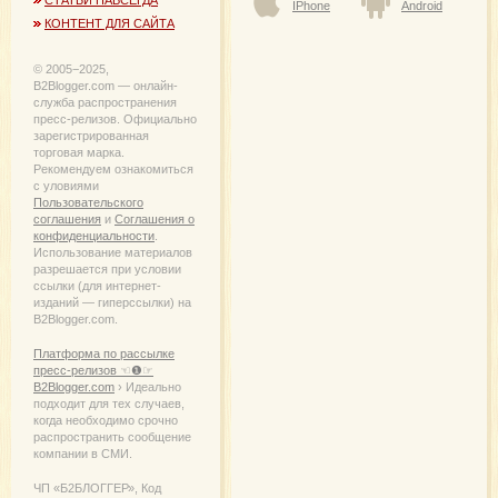
IPhone
Android
КОНТЕНТ ДЛЯ САЙТА
© 2005−2025,
B2Blogger.com — онлайн-
служба распространения
пресс-релизов. Официально
зарегистрированная
торговая марка.
Рекомендуем ознакомиться
с уловиями
Пользовательского
соглашения
и
Соглашения о
конфиденциальности
.
Использование материалов
разрешается при условии
ссылки (для интернет-
изданий — гиперссылки) на
B2Blogger.com.
Платформа по рассылке
пресс-релизов ☜❶☞
B2Blogger.com
› Идеально
подходит для тех случаев,
когда необходимо срочно
распространить сообщение
компании в СМИ.
ЧП «Б2БЛОГГЕР», Код