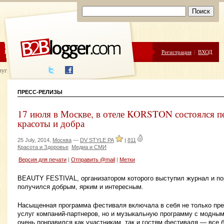
ЦЕНЫ
ПОМОЩЬ
Регистрация
|
ВХОД
луги написания
ПРЕСС-РЕЛИЗЫ
17 июля в Москве, в отеле KORSTON состоялся п
красоты и добра
25 July, 2014,
Москва
—
DV STYLE РА
|
811
Красота и Здоровье
Медиа и СМИ
Версия для печати
|
Отправить @mail
|
Метки
BEAUTY FESTIVAL, организатором которого выступил журнал и
получился добрым, ярким и интересным.
Насыщенная программа фестиваля включала в себя не только пре
услуг компаний-партнеров, но и музыкальную программу с модным
очень понравился как участникам, так и гостям фестиваля — все 