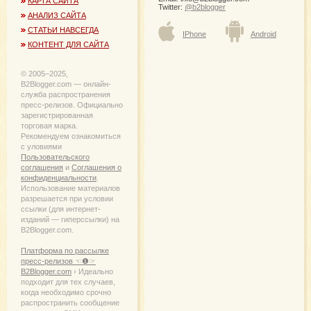
КАРТА САЙТА
Twitter:
@b2blogger
АНАЛИЗ САЙТА
СТАТЬИ НАВСЕГДА
IPhone
Android
КОНТЕНТ ДЛЯ САЙТА
© 2005−2025,
B2Blogger.com — онлайн-
служба распространения
пресс-релизов. Официально
зарегистрированная
торговая марка.
Рекомендуем ознакомиться
с уловиями
Пользовательского
соглашения
и
Соглашения о
конфиденциальности
.
Использование материалов
разрешается при условии
ссылки (для интернет-
изданий — гиперссылки) на
B2Blogger.com.
Платформа по рассылке
пресс-релизов ☜❶☞
B2Blogger.com
› Идеально
подходит для тех случаев,
когда необходимо срочно
распространить сообщение