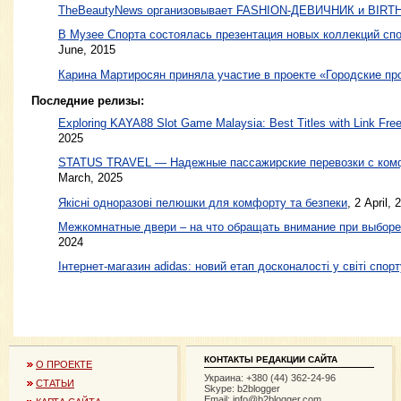
TheBeautyNews организовывает FASHION-ДЕВИЧНИК и BIRT
В Музее Спорта состоялась презентация новых коллекций 
June, 2015
Карина Мартиросян приняла участие в проекте «Городские пр
Последние релизы:
Exploring KAYA88 Slot Game Malaysia: Best Titles with Link Free
2025
STATUS TRAVEL — Надежные пассажирские перевозки с ком
March, 2025
Якісні одноразові пелюшки для комфорту та безпеки
, 2 April, 
Межкомнатные двери – на что обращать внимание при выборе
2024
Інтернет-магазин adidas: новий етап досконалості у світі спорт
КОНТАКТЫ РЕДАКЦИИ САЙТА
О ПРОЕКТЕ
Украина: +380 (44) 362-24-96
СТАТЬИ
Skype: b2blogger
Email:
info@b2blogger.com