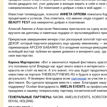
более двадцати лет, учит девушек и женщин верить в себя и свои 
самореализоваться. Ее пожелания и добрые слова в мой адрес —
Известная телеведущая, психолог
АННЕТА ОРЛОВА
пожелала Кар
процветания и успехов. Она отметила, что именно люди создают а
BEAUTY FEST
она невероятно добрая и позитивная.
Алексей Амелин и Анастасия Николаева пригласили на сцену все
вручили им дипломы и памятные подарки от мультимедийного про
Прекрасным завершением вечера стал роскошный золотой торт-ко
ДЕКОР, который поручили разрезать еще одному имениннику — в
парикмахеров АРСЕНУ БАБАЯНУ. Его владение колюще-режущим
всеобщий восторг публики во время дневного и вечернего шоу, гд
свое мастерство.
Карина Мартиросян:
«Вот и закончился первый фестиваль красо
это половина пути! Впереди нас ждет много нового и интересного
красота не стоят на месте. А это значит, что шоу будет продолжа
новостями на портале THEBEAUTYNEWS.RU и будьте в курсе всего
актуального. Я безмерно благодарна всем
партнерам
за участие и
фестивале. Вы сделали праздник вместе с нами. Благодарю нашу
поддержку! Особая благодарность
AMELIN EVENTS
за профессио
праздника и нашему генеральному партнеру косметической компа
ГЕНЕРАЛЬНЫЕ ПАРТНЕРЫ:
NAOMI, AMELIN EVENTS, KORSTON,
ROYAL HOLDING