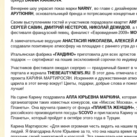
бренда
DANNA KARIMOVA
.
Вечернее шоу украсил показ марки
NARNY
, во главе с дизайнер
АРУТЮНЯН
, основательницей бренда и потрясающие концертные 
Своим выступлением гостей и участников порадовали квартет
AR
СЕРГЕЙ САВИН, ДМИТРИЙ НЕСТЕРОВ, НИКОЛАЙ ДЕМИДОВ
, а
фестиваля французский певец, финалист «Евровидения-2009»
MO
А замечательные ведущие
АНАСТАСИЯ НИКОЛАЕВА, АЛЕКСЕЙ 
создавали позитивную атмосферу на площадке с раннего утра до 
Итальянская фабрика
«ГАНДИНО»
приготовила для всех артистов
подарок — сертификат на пошив эксклюзивной сорочки по индиви
Участников фестиваля ожидал сюрприз — праздничный банкет в ч
портала и журнала
THEBEAUTYNEWS.RU
. В этот день отмечала 
проекта КАРИНА МАРТИРОСЯН. Искренняя и дружественная атмос
царила в этот вечер вокруг! Цветы, подарки, добрые слова и пож
лучше!
На сцене Карину поздравила
АЛЛА ЮРЬЕВНА МАРКИНА
, котора
организатором таких известных конкурсов, как «Миссис Москва»,
Планеты». Она вручила грамоту от фонда
«ПЛАНЕТА ЖЕНЩИН»
,
российского производителя посуды
SCOVO
и пригласила Карину н
Планеты», который пройдет в октябре этого года в Турции.
Карина Мартиросян: «Для меня огромная честь видеть на нашем п
людей. Я благодарна Алле Юрьевне за то, что она нашла время пр
праздник своей энергетикой и красотой. Эта замечательная женщи