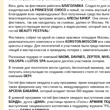
Весь день на фестивале работала
БЛАГОЛАВКА
. Сладости для л
кондитерская
LA PRINCESSE CHOCO
и новый, но очень вкусный 
Благодарим всех неравнодушных! Все полученные средства были
благотворительных программ актрисы
АЛЕСЫ КАЧЕР
. Она лично 
фестиваль, так как находилась на съемках, далеко от Москвы. Но
все присутствующее могли увидеть в видео-ролике, который она 
гостей
BEAUTY FESTIVAL
!
Фестиваль собрал на одной из самых красивых площадок Москвы,
развлекательного комплекса и отеля
KORSTON-MOSCOW
все сам
красоты и моды. Для посетителей и участников была представлен
лекций и мастер-классов и проведены лотереи с замечательными 
Роскошные подарки от компаний
NAOMI, DAVINES, ZEPTER, NIVE
VOLUSPA
и
LOTUS SPA
выиграли десятки участников лотереи.
В течение дня посетители могли сделать бесплатный маникюр, за
получить консультации по созданию собственного стиля от топ-ви
компании
DEFI
!
Гостей фестиваля ожидала и шоу-программа: яркие концертные но
также фееричное шоу топ-стилиста, международного чемпиона по
АРСЕНА БАБАЯНА
, который владеет более 600 видами техник по
В дневной программе гостей фестиваля ожидало выступление кав
БОНДА»
, дуэта
«ДАКИ»
, участницы проекта «Голос»
АРМИНЕ ПО
выступление танцевального коллектива в поддержку журнала "PIL