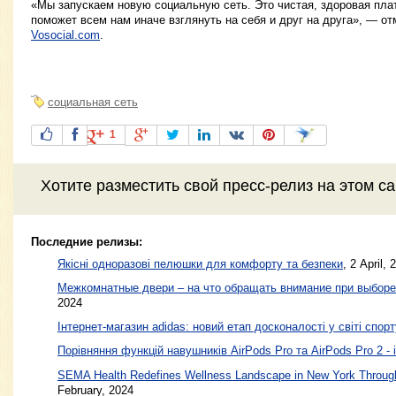
«Мы запускаем новую социальную сеть. Это чистая, здоровая пла
поможет всем нам иначе взглянуть на себя и друг на друга», — о
Vosocial.com
.
социальная сеть
1
Хотите разместить свой пресс-релиз на этом с
Последние релизы:
Якісні одноразові пелюшки для комфорту та безпеки
, 2 April, 
Межкомнатные двери – на что обращать внимание при выборе
2024
Інтернет-магазин adidas: новий етап досконалості у світі спорт
Порівняння функцій навушників AirPods Pro та AirPods Pro 2 - 
SEMA Health Redefines Wellness Landscape in New York Through
February, 2024