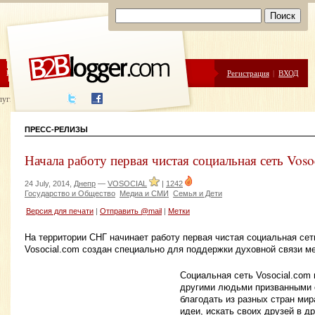
ЦЕНЫ
ПОМОЩЬ
Регистрация
|
ВХОД
луги написания
ПРЕСС-РЕЛИЗЫ
Начала работу первая чистая социальная сеть Voso
24 July, 2014,
Днепр
—
VOSOCIAL
|
1242
Государство и Общество
Медиа и СМИ
Семья и Дети
Версия для печати
|
Отправить @mail
|
Метки
На территории СНГ начинает работу первая чистая социальная се
Vosocial.com создан специально для поддержки духовной связи м
Социальная сеть Vosocial.com
другими людьми призванными
благодать из разных стран ми
идеи, искать своих друзей в др