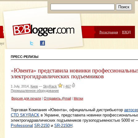
ЦЕНЫ
ПОМОЩЬ
Регистрация
|
ВХОД
луги написания
ПРЕСС-РЕЛИЗЫ
«Ювента» представила новинки профессиональны
электрогидравлических подъемников
1 July, 2014,
Киев
—
SkyRack
|
467
Промышленное оборудование
Версия для печати
|
Отправить @mail
|
Метки
Торговая Компания «Ювента», официальный дистрибьютор
автосе
СТО SKYRACK
в Украине, представила новинки профессиональны
электрогидравлических подъемников грузоподъемностью 5000 кг
Professional
SR-2150
и
SR-2150H
.