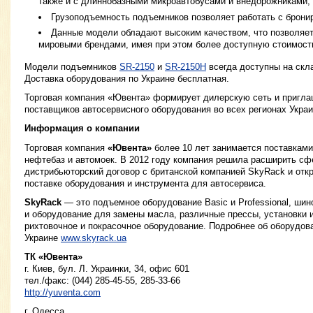
также и с длиннобазными микроавтобусами и внедорожниками;
Грузоподъемность подъемников позволяет работать с брон
Данные модели обладают высоким качеством, что позволяет
мировыми брендами, имея при этом более доступную стоимост
Модели подъемников
SR-2150
и
SR-2150H
всегда доступны на скл
Доставка оборудования по Украине бесплатная.
Торговая компания «Ювента» формирует дилерскую сеть и пригла
поставщиков автосервисного оборудования во всех регионах Укра
Информация о компании
Торговая компания
«Ювента»
более 10 лет занимается поставкам
нефтебаз и автомоек. В 2012 году компания решила расширить сф
дистрибьюторский договор с британской компанией SkyRack и отк
поставке оборудования и инструмента для автосервиса.
SkyRack
— это подъемное оборудование Basiс и Professional, ши
и оборудование для замены масла, различные прессы, установки и
рихтовочное и покрасочное оборудование. Подробнее об оборудо
Украине
www.skyrack.ua
ТК «Ювента»
г. Киев, бул. Л. Украинки, 34, офис 601
тел./факс: (044) 285-45-55, 285-33-66
http://yuventa.com
г. Одесса