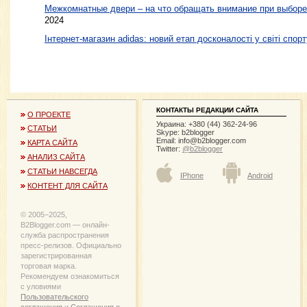
Межкомнатные двери – на что обращать внимание при выборе
2024
Інтернет-магазин adidas: новий етап досконалості у світі спорт
КОНТАКТЫ РЕДАКЦИИ САЙТА
О ПРОЕКТЕ
Украина: +380 (44) 362-24-96
СТАТЬИ
Skype: b2blogger
Email:
info@b2blogger.com
КАРТА САЙТА
Twitter:
@b2blogger
АНАЛИЗ САЙТА
СТАТЬИ НАВСЕГДА
IPhone
Android
КОНТЕНТ ДЛЯ САЙТА
© 2005−2025,
B2Blogger.com — онлайн-
служба распространения
пресс-релизов. Официально
зарегистрированная
торговая марка.
Рекомендуем ознакомиться
с уловиями
Пользовательского
соглашения
и
Соглашения о