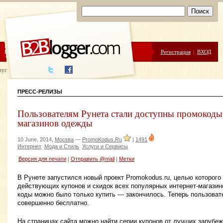
ЦЕНЫ
ПОМОЩЬ
Регистрация
|
ВХОД
луги написания
ПРЕСС-РЕЛИЗЫ
Пользователям Рунета стали доступны промокоды
магазинов одежды
10 June, 2014,
Москва
—
PromoKodus.Ru
|
1491
Интернет
Мода и Стиль
Услуги и Сервисы
Версия для печати
|
Отправить @mail
|
Метки
В Рунете запустился новый проект Promokodus.ru, целью которого
действующих купонов и скидок всех популярных интернет-магазино
коды можно было только купить — закончилось. Теперь пользоват
совершенно бесплатно.
На страницах сайта можно найти серии купонов от лучших зарубеж