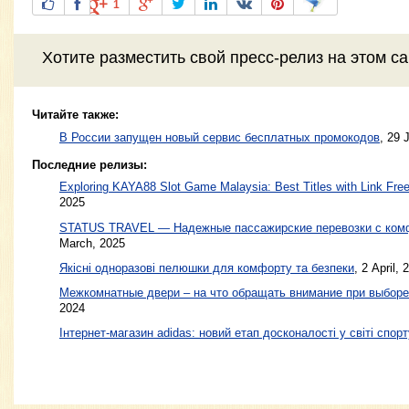
1
Хотите разместить свой пресс-релиз на этом с
Читайте также:
В России запущен новый сервис бесплатных промокодов
,
29 
Последние релизы:
Exploring KAYA88 Slot Game Malaysia: Best Titles with Link Free
2025
STATUS TRAVEL — Надежные пассажирские перевозки с ком
March, 2025
Якісні одноразові пелюшки для комфорту та безпеки
, 2 April, 
Межкомнатные двери – на что обращать внимание при выборе
2024
Інтернет-магазин adidas: новий етап досконалості у світі спорт