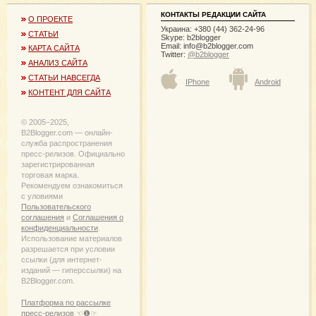
КОНТАКТЫ РЕДАКЦИИ САЙТА
О ПРОЕКТЕ
Украина: +380 (44) 362-24-96
СТАТЬИ
Skype: b2blogger
Email:
info@b2blogger.com
КАРТА САЙТА
Twitter:
@b2blogger
АНАЛИЗ САЙТА
СТАТЬИ НАВСЕГДА
IPhone
Android
КОНТЕНТ ДЛЯ САЙТА
© 2005−2025,
B2Blogger.com — онлайн-
служба распространения
пресс-релизов. Официально
зарегистрированная
торговая марка.
Рекомендуем ознакомиться
с уловиями
Пользовательского
соглашения
и
Соглашения о
конфиденциальности
.
Использование материалов
разрешается при условии
ссылки (для интернет-
изданий — гиперссылки) на
B2Blogger.com.
Платформа по рассылке
пресс-релизов ☜❶☞