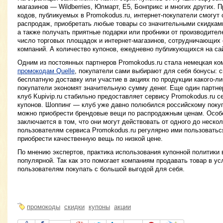
магазинов — Wildberries, Юлмарт, Е5, Бонприкс и многих других. 
кодов, публикуемых в Promokodus.ru, интернет-покупатели смогут 
распродаж, приобретать любые товары со значительными скидками
а также получать приятные подарки или пробники от производител
число торговых площадок и интернет-магазинов, сотрудничающих 
компаний. А количество купонов, ежедневно публикующихся на сай
Одним из постоянных партнеров Promokodus.ru стала немецкая ком
промокодам Quelle
, покупатели сами выбирают для себя бонусы: с
бесплатную доставку или участие в акциях по продукции какого-л
покупатели экономят значительную сумму денег. Еще один партн
клуб Kupivip.ru стабильно предоставляет сервису Promokodus.ru 
купонов. Шоппинг — клуб уже давно полюбился российскому покуп
можно приобрести брендовые вещи по распродажным ценам. Осо
заключается в том, что они могут действовать от одного до неско
пользователям сервиса Promokodus.ru регулярно ими пользоваться
приобрести качественную вещь по низкой цене.
По мнению экспертов, практика использования купонной политики 
популярной. Так как это помогает компаниям продавать товар в ус
пользователям покупать с большой выгодой для себя.
промокоды
скидки
купоны
акции