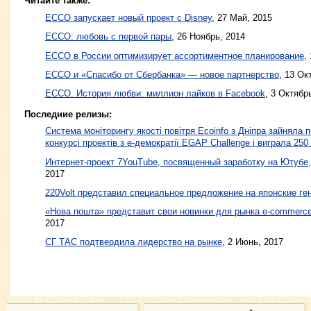
Читайте также:
ЕССО запускает новый проект с Disney
,
27 Май, 2015
ECCO: любовь с первой пары
,
26 Ноябрь, 2014
ЕССО в России оптимизирует ассортиментное планирование
,
ECCO и «Спасибо от Сбербанка» — новое партнерство
,
13 Ок
ECCO. История любви: миллион лайков в Facebook
,
3 Октябр
Последние релизы:
Система моніторингу якості повітря Ecoinfo з Дніпра зайняла 
конкурсі проектів з е-демократії EGAP Challenge і виграла 250
Интернет-проект 7YouTube, посвященный заработку на Ютубе,
2017
220Volt представил специальное предложение на японские ген
«Нова пошта» представит свои новинки для рынка e-commerce 
2017
СГ ТАС подтвердила лидерство на рынке
, 2 Июнь, 2017