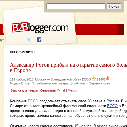
ЦЕНЫ
ПОМОЩЬ
луги написания
ПРЕСС-РЕЛИЗЫ
Александр Рогов прибыл на открытие самого бо
в Европе
21 Ноябрь, 2013,
Москва
—
Бренд датской обуви ECCO
|
1401
Мода и Стиль
Потребительские товары
Шоубизнес и Знаменитости
Версия для печати
|
Отправить @mail
|
Метки
Компания
ECCO
продолжает отмечать свое 20-летие в России. В ч
Самаре открылся крупнейший флагманский салон сети
ECCO
в Ев
представлено два зала – один с женской и мужской коллекцией, др
которых представлена качественная обувь, стильные сумки и тре
Открытие нового салона состоялось 15 ноября. В числе виновнико