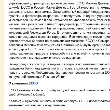
управляющий директор самарского региона ECCO Марина Данельс
службы ECCO в России Мария Долгова. Гостей мероприятия ожид
развлекательная программа. Зажигательный ведущий поддержива
публики, а фотографы старались не пропустить ни одного удачног
многочисленных камер и звон фужеров придавали вечеру торжест
настоящая vip-персона: стилист, арт-директор, сотрудничавший в
глянцевыми изданиями и fashion-проектами, известный светский п
телеведущий Александр Рогов. В течение дня стилист проводил д
класс по созданию базового гардероба. Все желающие могли прин
пригласительный билет во флагманском магазине ECCO в Самаре 
вечернем мероприятии гуру стиля в считанные минуты организова
аксессуаров ECCO, в котором выступили сами гости праздника. В
представленные предметы гардероба – сапоги, туфли, сумки и ре
новоиспеченным моделям в качестве подарков.
Вечер продолжился под заводные мелодии в исполнении группы Th
праздника были подведены итоги лотереи, в которой могли принят
присутствующие. Победителю был вручен презент от магазина EC
капсульной коллекции Russian Winter.
О компании
ECCO
ЕССО является одним из лидеров среди производителей обуви. 
свой 50-летний юбилей.
Коллекции мужской, женской и детской обуви ЕССО представлены
неизменно популярны у покупателей.