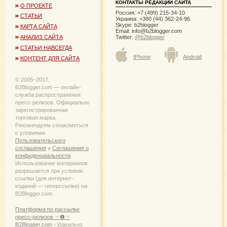
КОНТАКТЫ РЕДАКЦИИ САЙТА
О ПРОЕКТЕ
Россия: +7 (499) 215-34-10
СТАТЬИ
Украина: +380 (44) 362-24-96
Skype: b2blogger
КАРТА САЙТА
Email:
info@b2blogger.com
Twitter:
@b2blogger
АНАЛИЗ САЙТА
СТАТЬИ НАВСЕГДА
IPhone
Android
КОНТЕНТ ДЛЯ САЙТА
© 2005−2017,
B2Blogger.com — онлайн-
служба распространения
пресс-релизов. Официально
зарегистрированная
торговая марка.
Рекомендуем ознакомиться
с уловиями
Пользовательского
соглашения
и
Соглашения о
конфиденциальности
.
Использование материалов
разрешается при условии
ссылки (для интернет-
изданий — гиперссылки) на
B2Blogger.com.
Платформа по рассылке
пресс-релизов ☜❶☞
B2Blogger.com
› Идеально