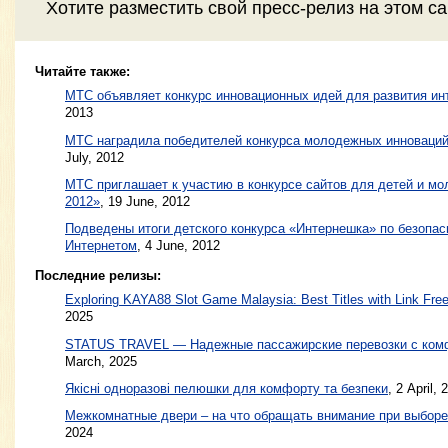
Хотите разместить свой пресс-релиз на этом с
Читайте также:
МТС объявляет конкурс инновационных идей для развития ин
2013
МТС наградила победителей конкурса молодежных инноваций
July, 2012
МТС приглашает к участию в конкурсе сайтов для детей и мо
2012»
,
19 June, 2012
Подведены итоги детского конкурса «Интернешка» по безопа
Интернетом
,
4 June, 2012
Последние релизы:
Exploring KAYA88 Slot Game Malaysia: Best Titles with Link Free
2025
STATUS TRAVEL — Надежные пассажирские перевозки с ком
March, 2025
Якісні одноразові пелюшки для комфорту та безпеки
, 2 April, 
Межкомнатные двери – на что обращать внимание при выборе
2024