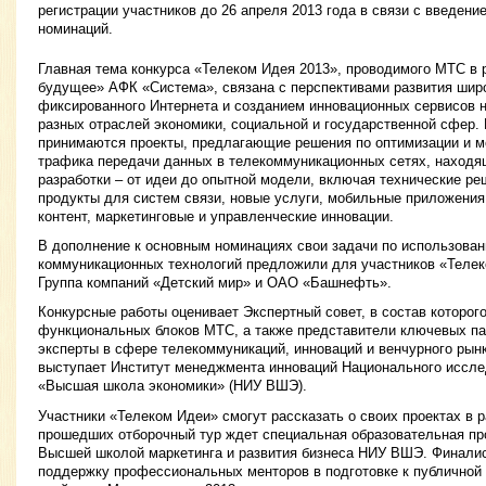
регистрации участников до 26 апреля 2013 года в связи с введен
номинаций.
Главная тема конкурса «Телеком Идея 2013», проводимого МТС в
будущее» АФК «Система», связана с перспективами развития шир
фиксированного Интернета и созданием инновационных сервисов н
разных отраслей экономики, социальной и государственной сфер. 
принимаются проекты, предлагающие решения по оптимизации и м
трафика передачи данных в телекоммуникационных сетях, находя
разработки – от идеи до опытной модели, включая технические р
продукты для систем связи, новые услуги, мобильные приложения
контент, маркетинговые и управленческие инновации.
В дополнение к основным номинациях свои задачи по использова
коммуникационных технологий предложили для участников «Телек
Группа компаний «Детский мир» и ОАО «Башнефть».
Конкурсные работы оценивает Экспертный совет, в состав которог
функциональных блоков МТС, а также представители ключевых па
эксперты в сфере телекоммуникаций, инноваций и венчурного рын
выступает Институт менеджмента инноваций Национального иссле
«Высшая школа экономики» (НИУ ВШЭ).
Участники «Телеком Идеи» смогут рассказать о своих проектах в 
прошедших отборочный тур ждет специальная образовательная пр
Высшей школой маркетинга и развития бизнеса НИУ ВШЭ. Финали
поддержку профессиональных менторов в подготовке к публичной 