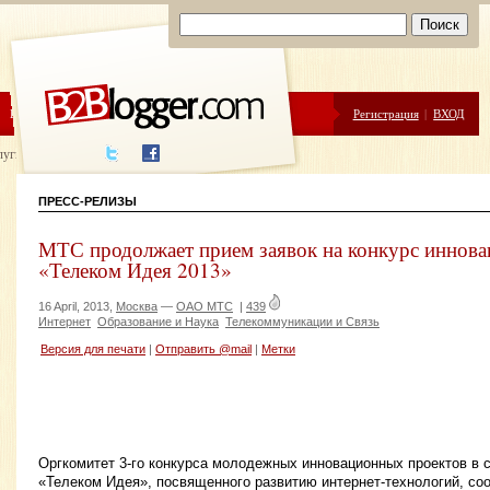
ЦЕНЫ
ПОМОЩЬ
Регистрация
|
ВХОД
луги написания
ПРЕСС-РЕЛИЗЫ
МТС продолжает прием заявок на конкурс иннов
«Телеком Идея 2013»
16 April, 2013,
Москва
—
ОАО МТС
|
439
Интернет
Образование и Наука
Телекоммуникации и Связь
Версия для печати
|
Отправить @mail
|
Метки
Оргкомитет 3-го конкурса молодежных инновационных проектов в
«Телеком Идея», посвященного развитию интернет-технологий, со