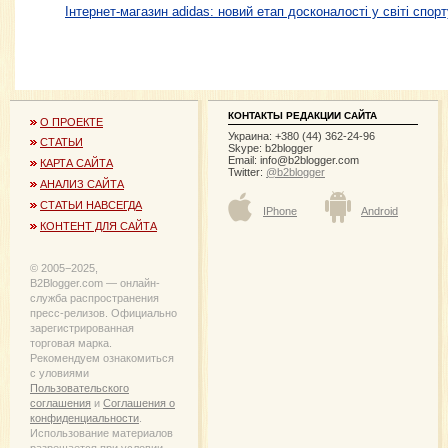
Інтернет-магазин adidas: новий етап досконалості у світі спорт
КОНТАКТЫ РЕДАКЦИИ САЙТА
О ПРОЕКТЕ
Украина: +380 (44) 362-24-96
СТАТЬИ
Skype: b2blogger
Email:
info@b2blogger.com
КАРТА САЙТА
Twitter:
@b2blogger
АНАЛИЗ САЙТА
СТАТЬИ НАВСЕГДА
IPhone
Android
КОНТЕНТ ДЛЯ САЙТА
© 2005−2025,
B2Blogger.com — онлайн-
служба распространения
пресс-релизов. Официально
зарегистрированная
торговая марка.
Рекомендуем ознакомиться
с уловиями
Пользовательского
соглашения
и
Соглашения о
конфиденциальности
.
Использование материалов
разрешается при условии