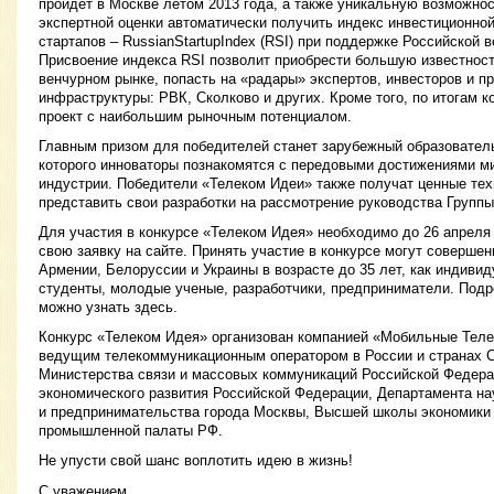
пройдет в Москве летом 2013 года, а также уникальную возможнос
экспертной оценки автоматически получить индекс инвестиционно
стартапов – RussianStartupIndex (RSI) при поддержке Российской 
Присвоение индекса RSI позволит приобрести большую известност
венчурном рынке, попасть на «радары» экспертов, инвесторов и п
инфраструктуры: РВК, Сколково и других. Кроме того, по итогам 
проект с наибольшим рыночным потенциалом.
Главным призом для победителей станет зарубежный образователь
которого инноваторы познакомятся с передовыми достижениями м
индустрии. Победители «Телеком Идеи» также получат ценные тех
представить свои разработки на рассмотрение руководства Группы
Для участия в конкурсе «Телеком Идея» необходимо до 26 апреля 
свою заявку на сайте. Принять участие в конкурсе могут соверше
Армении, Белоруссии и Украины в возрасте до 35 лет, как индивид
студенты, молодые ученые, разработчики, предприниматели. Подр
можно узнать здесь.
Конкурс «Телеком Идея» организован компанией «Мобильные Тел
ведущим телекоммуникационным оператором в России и странах С
Министерства связи и массовых коммуникаций Российской Федера
экономического развития Российской Федерации, Департамента н
и предпринимательства города Москвы, Высшей школы экономики 
промышленной палаты РФ.
Не упусти свой шанс воплотить идею в жизнь!
С уважением,