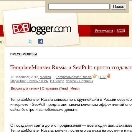
ЦЕНЫ
ПОМОЩЬ
Регистрация
|
ВХОД
луги написания
ПРЕСС-РЕЛИЗЫ
TemplateMonster Russia и SeoPult: просто создава
11 December, 2012,
Москва
—
TemplateMonster Russia
|
1163
Маркетинг, Реклама и PR
ИТ: софт
Услуги и Сервисы
Версия для печати
|
Отправить @mail
|
Метки
TemplateMonster Russia совместно с крупнейшим в России сервис
интернете - SeoPult предлагают своим клиентам эффективный спо
сайта быстро и за небольшие деньги.
От создания сайта до его продвижения — всего один шаг. Заказы
TemplateMonster Russia, клиент после его запуска на хостинге и н