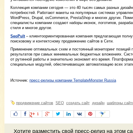
Коллекция компании сегодня — это 40 тысяч самых разных дизай
потребностей. Работают макеты на популярных системах управлени
WordPress, Drupal, osCommerce, PrestaShop и многих других. Пом
специалисты компании создают наборы иконок, логотипов, разра
стиля и многое другое.
SeoPult
– клиентоориентированная компания предлагающая полную
поисковому и контектсному продвижению сайтов в Сети.
Применение оптимальных схем и постоянный мониторинг позиций п
результатов при самых минимальных бюджетных вложениях. Сист
от рутинной работы и значительно экономит его время. Платформ
специальных модулей, обеспечивающих автоматизацию всех этапо
Источник:
пресс-релизы компании TemplateMonster Russia
продвижение сайтов
SEO
создать сайт
дизайн
шаблоны сайт
1
Хотите разместить свой пресс-релиз на этом с