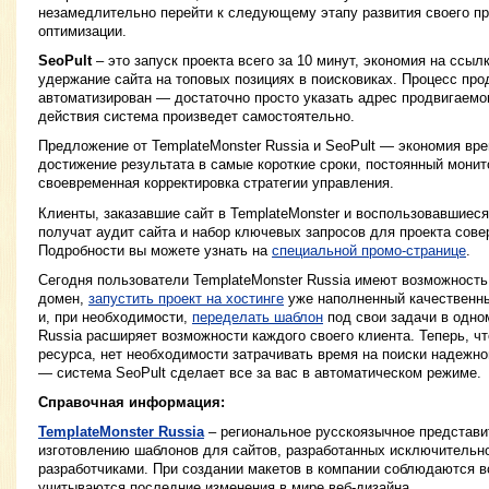
незамедлительно перейти к следующему этапу развития своего п
оптимизации.
SeoPult
– это запуск проекта всего за 10 минут, экономия на ссыл
удержание сайта на топовых позициях в поисковиках. Процесс пр
автоматизирован — достаточно просто указать адрес продвигаемо
действия система произведет самостоятельно.
Предложение от TemplateMonster Russia и SeoPult — экономия вре
достижение результата в самые короткие сроки, постоянный монит
своевременная корректировка стратегии управления.
Клиенты, заказавшие сайт в TemplateMonster и воспользовавшиес
получат аудит сайта и набор ключевых запросов для проекта сове
Подробности вы можете узнать на
специальной промо-странице
.
Сегодня пользователи TemplateMonster Russia имеют возможность 
домен,
запустить проект на хостинге
уже наполненный качественн
и, при необходимости,
переделать шаблон
под свои задачи в одно
Russia расширяет возможности каждого своего клиента. Теперь, ч
ресурса, нет необходимости затрачивать время на поиски надежно
— система SeoPult сделает все за вас в автоматическом режиме.
Справочная информация:
TemplateMonster Russia
– региональное русскоязычное представи
изготовлению шаблонов для сайтов, разработанных исключительн
разработчиками. При создании макетов в компании соблюдаются в
учитываются последние изменения в мире веб-дизайна.