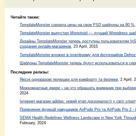
Читайте также:
TemplateMonster снизила цены на свои PSD шаблоны на 80 %
TemplateMonster выпустил Monstroid — лучший Worpdress шаб
Дизайны TemplateMonster теперь доступны пользователям I
создания онлайн-магазинов
,
23 April, 2015
TemplateMonster вложил в платформу для фотографов Defroz
Шаблоны TemplateMonster теперь будут использоваться в се
Последние релизы:
Якісні одноразові пелюшки для комфорту та безпеки
, 2 April, 
Межкомнатные двери – на что обращать внимание при выборе
2024
Інтернет-магазин adidas: новий етап досконалості у світі спорт
Порівняння функцій навушників AirPods Pro та AirPods Pro 2 - 
SEMA Health Redefines Wellness Landscape in New York Through
February, 2024