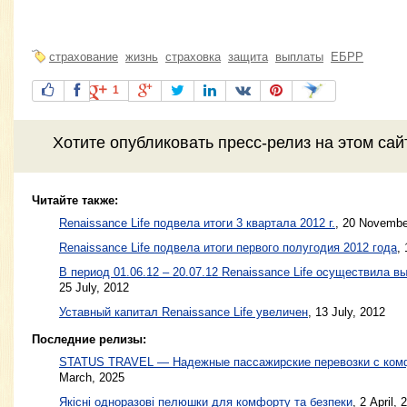
страхование
жизнь
страховка
защита
выплаты
ЕБРР
1
Хотите
опубликовать пресс-релиз
на этом са
Читайте также:
Renaissance Life подвела итоги 3 квартала 2012 г.
,
20 Novembe
Renaissance Life подвела итоги первого полугодия 2012 года
,
В период 01.06.12 – 20.07.12 Renaissance Life осуществила в
25 July, 2012
Уставный капитал Renaissance Life увеличен
,
13 July, 2012
Последние релизы:
STATUS TRAVEL — Надежные пассажирские перевозки с ком
March, 2025
Якісні одноразові пелюшки для комфорту та безпеки
, 2 April, 