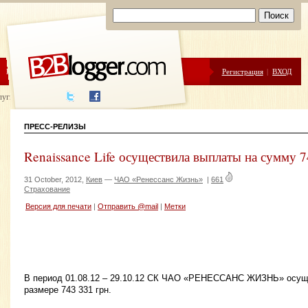
ЦЕНЫ
ПОМОЩЬ
Регистрация
|
ВХОД
луги написания
ПРЕСС-РЕЛИЗЫ
Renaissance Life осуществила выплаты на сумму 7
31 October, 2012,
Киев
—
ЧАО «Ренессанс Жизнь»
|
661
Страхование
Версия для печати
|
Отправить @mail
|
Метки
В период 01.08.12 – 29.10.12 СК ЧАО «РЕНЕССАНС ЖИЗНЬ» осущ
размере 743 331 грн.