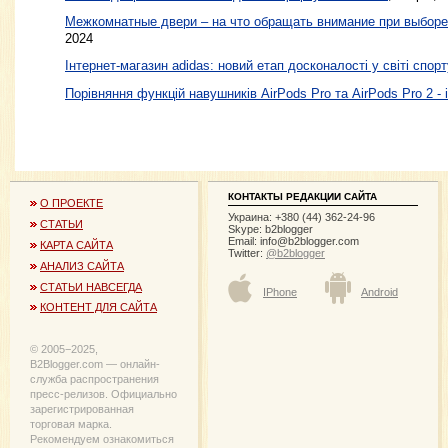
Межкомнатные двери – на что обращать внимание при выборе
2024
Інтернет-магазин adidas: новий етап досконалості у світі спорт
Порівняння функцій навушників AirPods Pro та AirPods Pro 2 - 
КОНТАКТЫ РЕДАКЦИИ САЙТА
О ПРОЕКТЕ
Украина: +380 (44) 362-24-96
СТАТЬИ
Skype: b2blogger
Email:
info@b2blogger.com
КАРТА САЙТА
Twitter:
@b2blogger
АНАЛИЗ САЙТА
СТАТЬИ НАВСЕГДА
IPhone
Android
КОНТЕНТ ДЛЯ САЙТА
© 2005−2025,
B2Blogger.com — онлайн-
служба распространения
пресс-релизов. Официально
зарегистрированная
торговая марка.
Рекомендуем ознакомиться