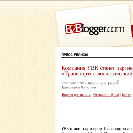
ПРЕСС-РЕЛИЗЫ
Компания УВК станет партне
«Транспортно-логистически
22 October, 2012,
Киев
—
УВК
|
439
Транспорт и Логистика
Версия для печати
|
Отправить @mail
|
Метки
УВК станет партнером Транспортно-лог