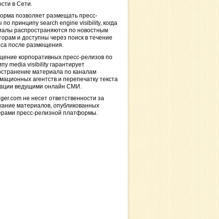
сти в Сети.
орма позволяет размещать пресс-
 по принципу search engine visibility, когда
иалы распространяются по новостным
торам и доступны через поиск в течение
са после размещения.
щение корпоративных пресс-релизов по
пу media visibility гарантирует
остранение материала по каналам
ационных агентств и перепечатку текста
кации ведущими онлайн СМИ.
ger.com не несет ответственности за
жание материалов, опубликованных
ерами пресс-релизной платформы.