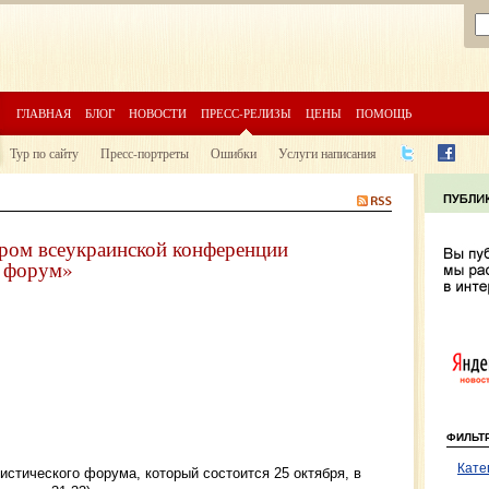
ГЛАВНАЯ
БЛОГ
НОВОСТИ
ПРЕСС-РЕЛИЗЫ
ЦЕНЫ
ПОМОЩЬ
Тур по сайту
Пресс-портреты
Ошибки
Услуги написания
ром всеукраинской конференции
й форум»
ФИЛЬТ
Кате
истического форума, который состоится 25 октября, в