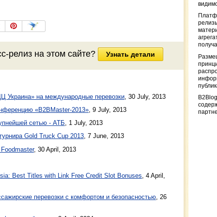
видимо
Платф
релизы
матер
агрега
получа
сс-релиз
на этом сайте?
Узнать детали
Разме
принци
распр
информ
публи
ДЦ Украина» на международные перевозки
,
30 July, 2013
B2Blog
содер
онференцию «B2BMaster-2013»
,
9 July, 2013
партн
упнейшей сетью - АТБ
,
1 July, 2013
урнира Gold Truck Cup 2013
,
7 June, 2013
 Foodmaster
,
30 April, 2013
a: Best Titles with Link Free Credit Slot Bonuses
, 4 April,
ажирские перевозки с комфортом и безопасностью
, 26