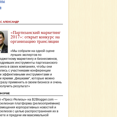
оны
в
АС АЛЕКСАНДР
«Партизанский маркетинг
2017»: открыт конкурс на
организацию трансляции
«Мы собрали на одной сцене
лучших экспертов по
джетному маркетингу и бизнесменов,
едривших инструменты партизанского
инга в своих компаниях, чтобы они
лись с участниками конференции
и эффективными инструментами и
и яркими „фишками“, которые можно
сразу применить в своем бизнесе и очень
получить результат»
ТФОРМЕ
 «Пресс-Релизы» на B2Blogger.com —
-релизная платформа (релизоприёмник)
азмещения корпоративных новостей и
релизов с целью распространения их в
ете и придачи им максимальной