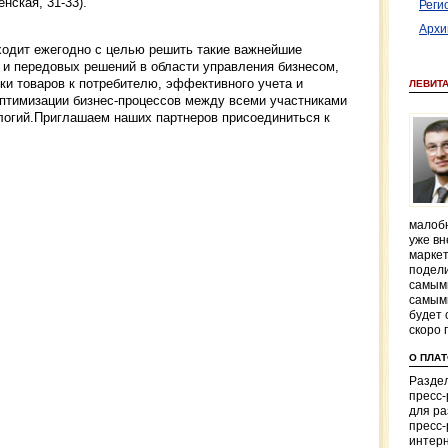
нская, 31-33).
Реги
Архи
ходит ежегодно с целью решить такие важнейшие
 и передовых решений в области управления бизнесом,
ки товаров к потребителю, эффективного учета и
ЛЕВИТ
 оптимизации бизнес-процессов между всеми участниками
ологий.Приглашаем наших партнеров присоединиться к
малобю
уже вн
маркет
подели
самым
самым
будет 
скоро 
О ПЛА
Раздел
пресс
для р
пресс-
интерн