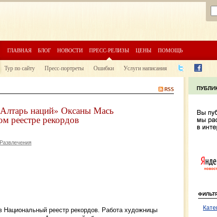
ГЛАВНАЯ
БЛОГ
НОВОСТИ
ПРЕСС-РЕЛИЗЫ
ЦЕНЫ
ПОМОЩЬ
Тур по сайту
Пресс-портреты
Ошибки
Услуги написания
«Алтарь наций» Оксаны Мась
ом реестре рекордов
 Развлечения
ФИЛЬТ
Кате
в Национальный реестр рекордов. Работа художницы