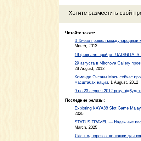
Хотите разместить свой пр
Читайте также:
В Киеве прошел международный к
March, 2013
19 февраля пройдет UADIGITALS 
29 августа в Mironova Gallery пр
28 August, 2012
Команда Оксаны Мась сейчас пров
масштабах нации
,
1 August, 2012
9 по 23 серпня 2012 року відбуде
Последние релизы:
Exploring KAYA88 Slot Game Malaysi
2025
STATUS TRAVEL — Надежные пасс
March, 2025
Якісні одноразові пелюшки для ко