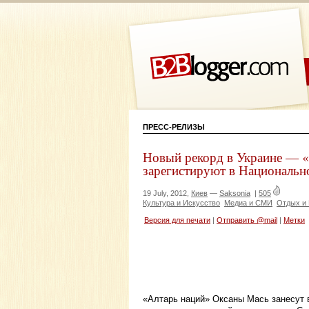
ПРЕСС-РЕЛИЗЫ
Новый рекорд в Украине — 
зарегистируют в Национальн
19 July, 2012,
Киев
—
Saksonia
|
505
Культура и Искусство
Медиа и СМИ
Отдых и
Версия для печати
|
Отправить @mail
|
Метки
«Алтарь наций» Оксаны Мась занесут 