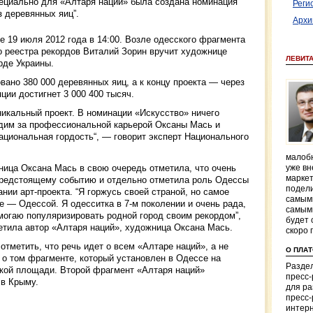
пециально для «Алтаря наций» была создана номинация
Реги
 деревянных яиц”.
Архи
е 19 июля 2012 года в 14:00. Возле одесского фрагмента
о реестра рекордов Виталий Зорин вручит художнице
ЛЕВИТ
рде Украины.
вано 380 000 деревянных яиц, а к концу проекта — через
ции достигнет 3 000 400 тысяч.
икальный проект. В номинации «Искусство» ничего
дим за профессиональной карьерой Оксаны Мась и
ациональная гордость“, — говорит эксперт Национального
малобю
ица Оксана Мась в свою очередь отметила, что очень
уже вн
маркет
редстоящему событию и отдельно отметила роль Одессы
подели
ании арт-проекта. “Я горжусь своей страной, но самое
самым
е — Одессой. Я одесситка в 7-м поколении и очень рада,
самым
могаю популяризировать родной город своим рекордом”,
будет 
тила автор «Алтаря наций», художница Оксана Мась.
скоро 
отметить, что речь идет о всем «Алтаре наций», а не
О ПЛА
 о том фрагменте, который установлен в Одессе на
Раздел
кой площади. Второй фрагмент «Алтаря наций»
пресс
 в Крыму.
для р
пресс-
интерн