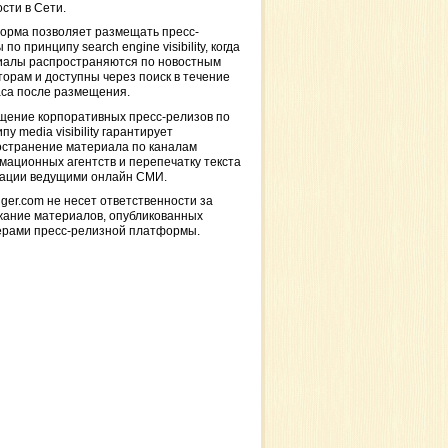
сти в Сети.
орма позволяет размещать пресс-
 по принципу search engine visibility, когда
иалы распространяются по новостным
торам и доступны через поиск в течение
са после размещения.
щение корпоративных пресс-релизов по
пу media visibility гарантирует
остранение материала по каналам
ационных агентств и перепечатку текста
кации ведущими онлайн СМИ.
ger.com не несет ответственности за
жание материалов, опубликованных
ерами пресс-релизной платформы.