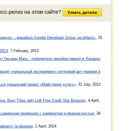
есс-релиз на этом сайте?
Узнать детали
онкурс – марафон Google Developer Group «ecaHack»
,
25
2013
,
7 February, 2013
оект Оксаны Мась - победитель кинофестиваля в Локарно
,
одит уникальный эксперимент групповой арт-терапии в
ться унікальний проект «Майстерня успіху»
,
31 July, 2012
a: Best Titles with Link Free Credit Slot Bonuses
, 4 April,
ажирские перевозки с комфортом и безопасностью
, 26
мфорту та безпеки
, 2 April, 2024