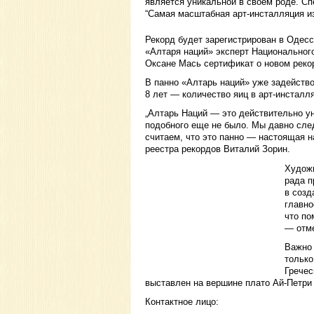
является уникальной в своем роде. С
“Самая масштабная арт-инсталляция из
Рекорд будет зарегистрирован в Одесс
«Алтаря наций» эксперт Национальног
Оксане Мась сертификат о новом реко
В панно «Алтарь наций» уже задейство
8 лет — количество яиц в арт-инсталля
„Алтарь Наций — это действительно ун
подобного еще не было. Мы давно сле
считаем, что это панно — настоящая н
реестра рекордов Виталий Зорин.
Художн
рада п
в созд
главно
что по
— отме
Важно 
только
Гречес
выставлен на вершине плато Ай-Петри
Контактное лицо: