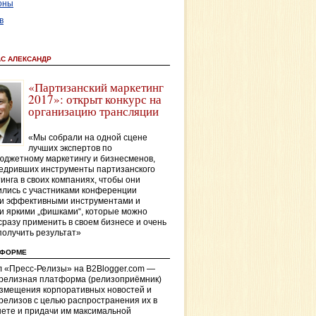
оны
в
АС АЛЕКСАНДР
«Партизанский маркетинг
2017»: открыт конкурс на
организацию трансляции
«Мы собрали на одной сцене
лучших экспертов по
джетному маркетингу и бизнесменов,
едривших инструменты партизанского
инга в своих компаниях, чтобы они
лись с участниками конференции
и эффективными инструментами и
и яркими „фишками“, которые можно
сразу применить в своем бизнесе и очень
получить результат»
ТФОРМЕ
 «Пресс-Релизы» на B2Blogger.com —
-релизная платформа (релизоприёмник)
азмещения корпоративных новостей и
релизов с целью распространения их в
ете и придачи им максимальной