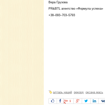
Вера Грузова
PR&BTL агентство «Формула успеха»
+38–093–703–5793
алтарь наций
рекорд
оксана мась
1