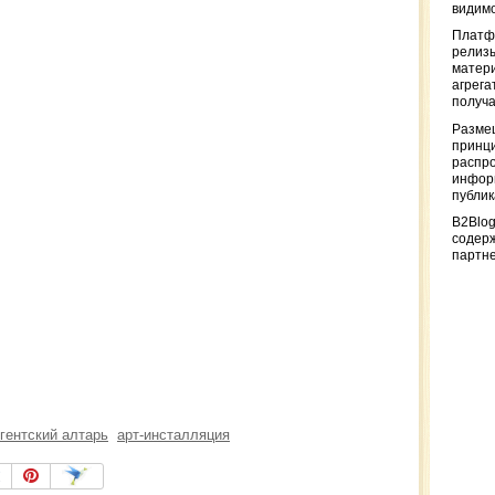
видимо
Платф
релизы
матер
агрега
получа
Разме
принци
распр
информ
публи
B2Blog
содер
партн
гентский алтарь
арт-инсталляция