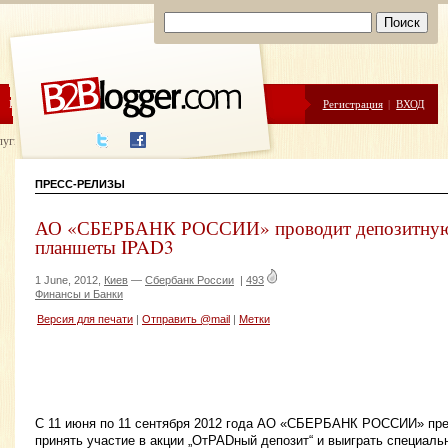
ЦЕНЫ
ПОМОЩЬ
Регистрация
|
ВХОД
луги написания
ПРЕСС-РЕЛИЗЫ
АО «СБЕРБАНК РОССИИ» проводит депозитную 
планшеты IPAD3
1 June, 2012,
Киев
—
Сбербанк России
|
493
Финансы и Банки
Версия для печати
|
Отправить @mail
|
Метки
С 11 июня по 11 сентября 2012 года АО «СБЕРБАНК РОССИИ» пре
принять участие в акции „ОтPADный депозит“ и выиграть специаль