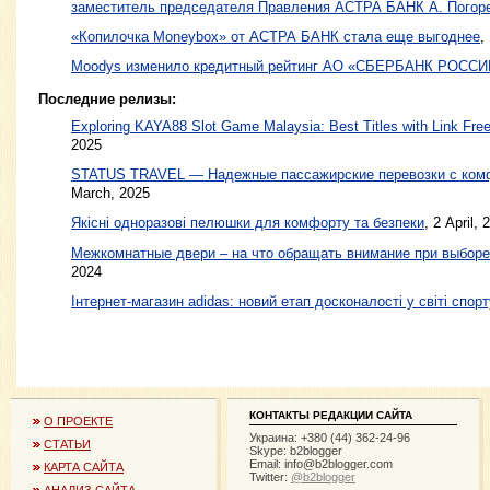
заместитель председателя Правления АСТРА БАНК А. Погор
«Копилочка Moneybox» от АСТРА БАНК стала еще выгоднее
,
Moodys изменило кредитный рейтинг АО «СБЕРБАНК РОССИ
Последние релизы:
Exploring KAYA88 Slot Game Malaysia: Best Titles with Link Free
2025
STATUS TRAVEL — Надежные пассажирские перевозки с ком
March, 2025
Якісні одноразові пелюшки для комфорту та безпеки
, 2 April, 
Межкомнатные двери – на что обращать внимание при выборе
2024
Інтернет-магазин adidas: новий етап досконалості у світі спорт
КОНТАКТЫ РЕДАКЦИИ САЙТА
О ПРОЕКТЕ
Украина: +380 (44) 362-24-96
СТАТЬИ
Skype: b2blogger
Email:
info@b2blogger.com
КАРТА САЙТА
Twitter:
@b2blogger
АНАЛИЗ САЙТА