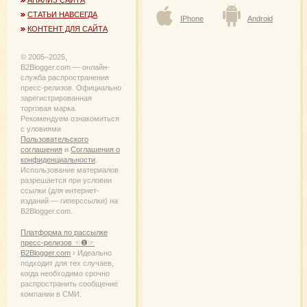
СТАТЬИ НАВСЕГДА
IPhone
Android
КОНТЕНТ ДЛЯ САЙТА
© 2005−2025,
B2Blogger.com — онлайн-
служба распространения
пресс-релизов. Официально
зарегистрированная
торговая марка.
Рекомендуем ознакомиться
с уловиями
Пользовательского
соглашения
и
Соглашения о
конфиденциальности
.
Использование материалов
разрешается при условии
ссылки (для интернет-
изданий — гиперссылки) на
B2Blogger.com.
Платформа по рассылке
пресс-релизов ☜❶☞
B2Blogger.com
› Идеально
подходит для тех случаев,
когда необходимо срочно
распространить сообщение
компании в СМИ.